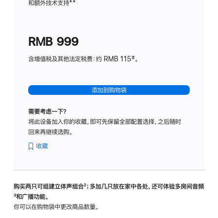
和额外技术支持
脚
**
计
注
划
(适
RMB 999
用
于
含增值税及其他法定税费：约 RMB 115‡。
HomeP
mini)
添加到购物袋
需要考虑一下？
将此设备加入你的收藏，即可先保留全部配置选择，之后随时
回来再继续选购。
收藏
购买两只可组建立体声组合
脚
²；多加几只放在家中各处，还可体验多‍房‍间音频
脚
³和广播功能。
注
注
你可以在购物袋中更改商品数量。