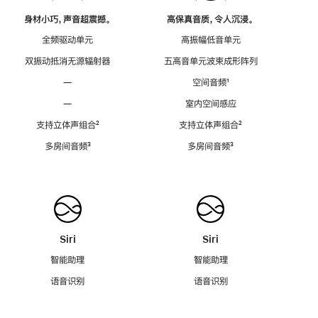
身材小巧，声音超震撼。
高保真音质，令人沉浸。
全频驱动单元
高振幅低音单元
双振动抵消无源辐射器
五高音单元波束成形阵列
—
空间音频
脚
¹
注
—
室内空间感应
支持立体声组合
脚
²
支持立体声组合
脚
²
注
注
多房间音频
脚
³
多房间音频
脚
³
注
注
Siri
Siri
智能助理
智能助理
语音识别
语音识别