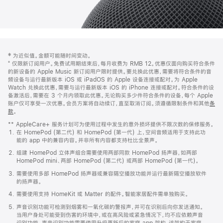
网
脚
‡ 为近似值。金额可能随时间变动。
注
页
⁺ 仅限新订阅用户。免费试用期结束后，每月收费为 RMB 12。优惠仅面向购买符合条件
页
的新设备的 Apple Music 新订阅用户限时提供。要兑换此优惠，需要将符合条件的音
频设备与运行最新版本 iOS 或 iPadOS 的 Apple 设备连接或配对。为 Apple
脚
Watch 兑换此优惠，需要与运行最新版本 iOS 的 iPhone 连接或配对。符合条件的设
备激活后，需要在 3 个月内领取此优惠。无论购买多少件符合条件的设备，每个 Apple
账户仅可享受一次优惠。会员方案将自动续订，直至取消订阅。须遵循限制条件和其他
条
款
。
(在
新
** AppleCare+ 服务计划可为使用过程中发生的意外损坏提供不限次数的保修服务。
窗
在 HomePod (第二代) 和 HomePod (第一代) 上，空间音频适用于支持此功
口
能的 app 中的兼容内容。并非所有内容都支持杜比全景声。
中
打
组建 HomePod 立体声组合需要使用两部同款 HomePod 扬声器，如两部
开)
HomePod mini、两部 HomePod (第二代) 或两部 HomePod (第一代)。
需要使用多部 HomePod 扬声器或兼容隔空播放功能并运行最新隔空播放软件
的扬声器。
需要使用支持 HomeKit 或 Matter 的配件。智能家居配件需单独购买。
声音识别功能可检测到烟雾和一氧化碳的警报声，并可在识别后向你发送通知。
当用户身处可能受到伤害的环境中，或在高风险或紧急情况下，均不应依赖声音
识别功能。声音识别功能需要使用升级更新后的家庭 app 架构，该架构于家庭