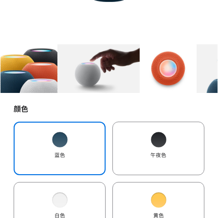
图库
图像
1
图库
图像
2
图库
图像
3
颜色
蓝色
午夜色
白色
黄色