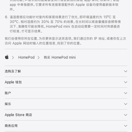
app 中单独提供。它要求所有连接家居配件的 Apple 设备均使用最新版本软
件。
温湿度感应功能针对室内和家居场景进行了优化，即环境温度约为 15ºC 至
30ºC、相对湿度约为 30% 至 70% 的场景。在长时间以高音量播放音频等情
况下，准确性可能会降低。HomePod mini 在启动后需要一定时间对传感器进
行校准，才可显示结果。
我们会使用你所在位置，为你更快显示送货选项。我们通过你的 IP 地址，或者你在上次
访问 Apple 网站时输入的位置信息，找到了你的位置。
HomePod
购买 HomePod mini
Apple
选购及了解
Apple 钱包
账户
娱乐
Apple Store 商店
商务应用