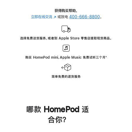
获得购买帮助，
立即在线交流
(在
或致电
400-666-8800
。
新
窗
口
选择免费送货服务，或者到 Apple Store 零售店提取现货商品。
中
打
开)
购买 HomePod mini，Apple Music 免费试听三个月
脚
⁺
注
简单免费的退货服务
哪款 HomePod 适
合你？
进