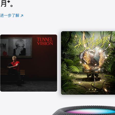
月
脚
⁺。
注
进一步了解
Apple
(在
Music
新
窗
口
中
打
开)