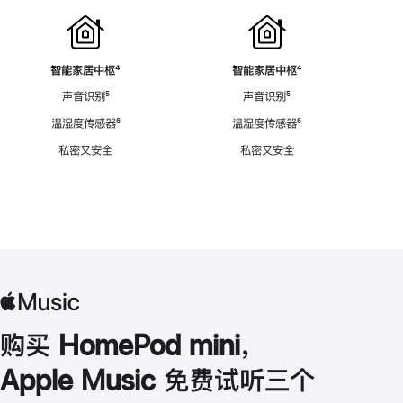
智能家居中枢
脚
⁴
智能家居中枢
脚
⁴
注
注
声音识别
脚
⁵
声音识别
脚
⁵
注
注
温湿度传感器
脚
⁶
温湿度传感器
脚
⁶
注
注
私密又安全
私密又安全
购买 HomePod mini，
Apple Music 免费试听三个