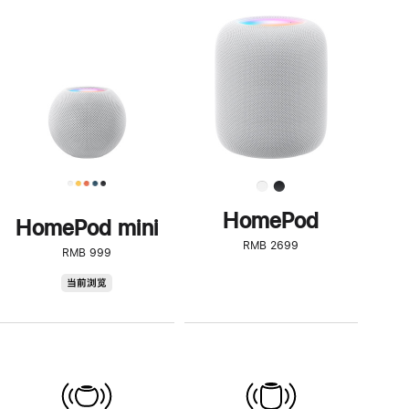
一
步
了
解
HomePod<
HomePod
HomePod mini
RMB 2699
RMB 999
HomePod
当前浏览
mini