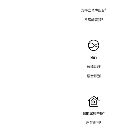
—
支持立体声组合
脚
²
注
多房间音频
脚
³
注
Siri
智能助理
语音识别
智能家居中枢
脚
⁴
注
声音识别
脚
⁵