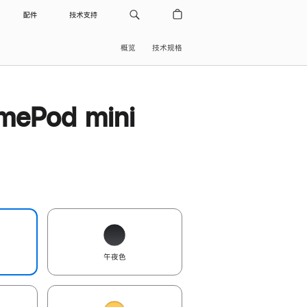
配件
技术支持
概览
技术规格
ePod mini
午夜色