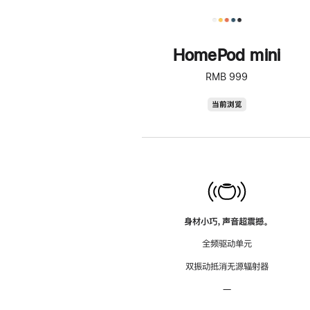
HomePod mini
RMB 999
HomePod
当前浏览
mini
身材小巧，声音超震撼。
全频驱动单元
双振动抵消无源辐射器
—