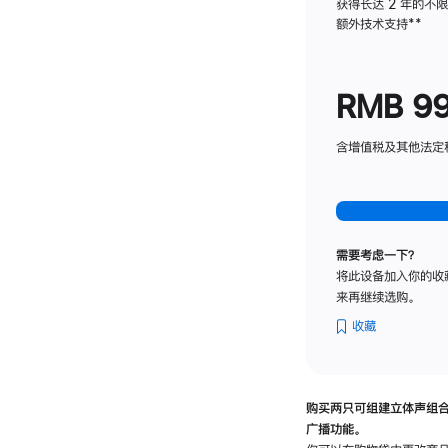
获得长达 2 年的不
额外技术支持
脚
**
注
RMB 9
含增值税及其他法定税费
需要考虑一下？
将此设备加入你的收
来再继续选购。
收藏
购买两只可组建立体声组
广播功能。