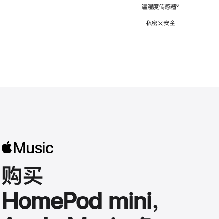
注
温湿度传感器
脚
⁶
注
私密又安全
购买
HomePod mini，