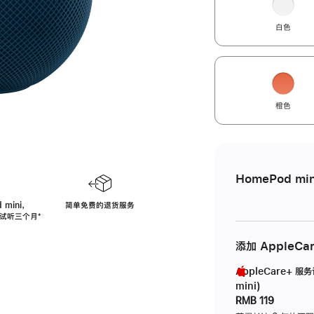
白色
橙色
HomePod min
 mini，
简单免费的退货服务
免费试听三个月
脚
⁺
注
添加 AppleCa
AppleCare+ 服
mini)
RMB 119