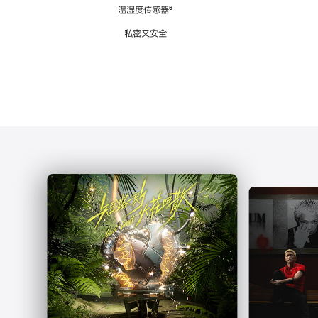
注
温湿度传感器
脚
⁶
注
私密又安全