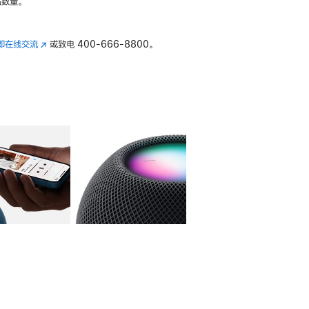
数量。
即在线交流
(在
或致电
400-666-8800。
新
窗
口
中
打
开)
库
图像
4
图库
图像
5