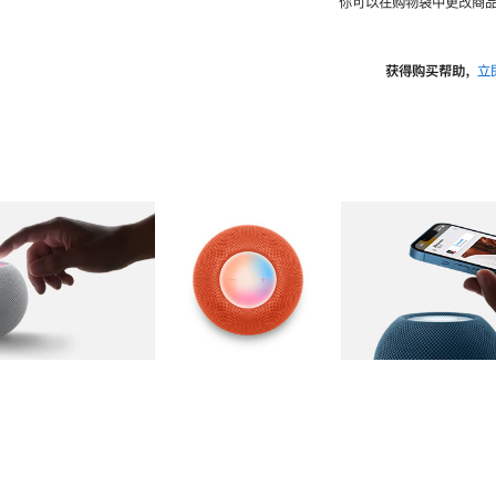
你可以在购物袋中更改商品
获得购买帮助，
立
图库
图像
2
图库
图像
3
图