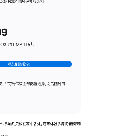
务
限次数的意外损坏保修服务和
计
划
(适
99
用
于
：约 RMB 115‡。
HomePod
mini)
添加到购物袋
藏，即可先保留全部配置选择，之后随时回
合
脚
²；多加几只放在家中各处，还可体验多‍房‍间音频
脚
³和
注
注