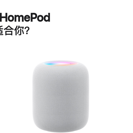
HomePod
适合你？
进
一
步
了
解
HomePod<