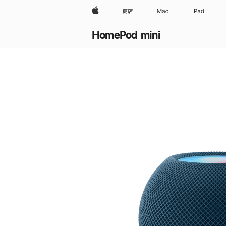
Apple
商店
Mac
iPad
HomePod mini
购
买
HomePod mini