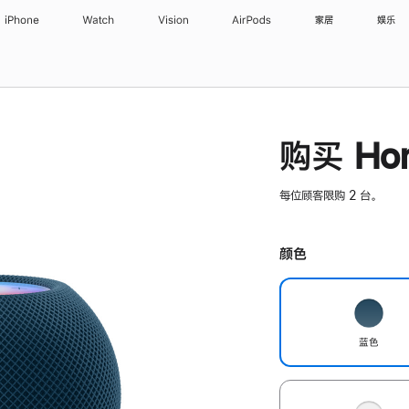
iPhone
Watch
Vision
AirPods
家居
娱乐
购买 Hom
每位顾客限购 2 台。
颜色
蓝色