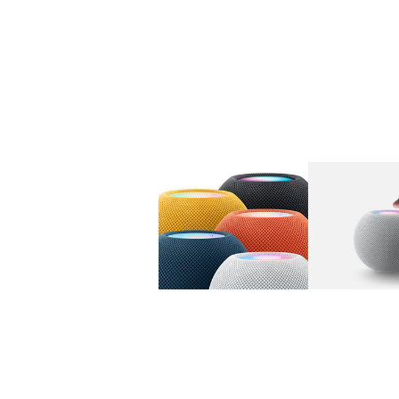
图库
图像
1