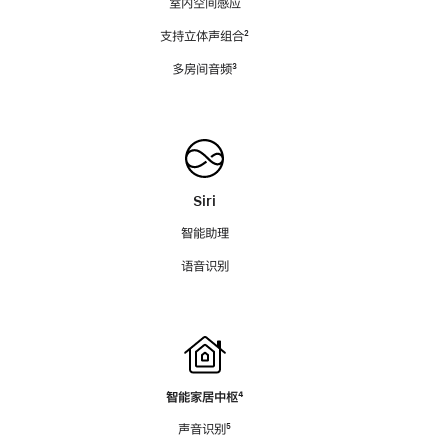
室内空间感应
支持立体声组合
脚
²
注
多房间音频
脚
³
注
Siri
智能助理
语音识别
智能家居中枢
脚
⁴
注
声音识别
脚
⁵