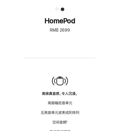
HomePod
RMB 2699
高保真音质，令人沉浸。
高振幅低音单元
五高音单元波束成形阵列
空间音频
脚
¹
注