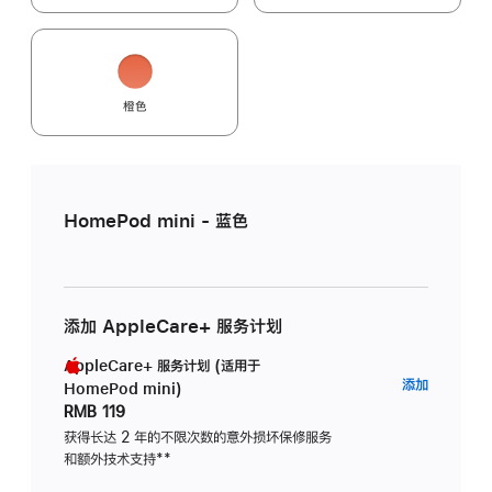
橙色
HomePod mini - 蓝色
添加 AppleCare+ 服务计划
AppleCare+ 服务计划 (适用于
AppleC
添加
HomePod mini)
服
RMB 119
务
获得长达 2 年的不限次数的意外损坏保修服务
和额外技术支持
脚
**
计
注