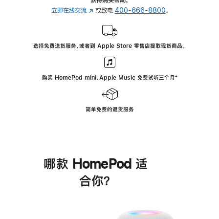
立即在线交流
(在
或致电
400-666-8800
。
新
窗
口
选择免费送货服务，或者到 Apple Store 零售店提取现货商品。
中
打
开)
购买 HomePod mini，Apple Music 免费试听三个月
脚
⁺
注
简单免费的退货服务
哪款 HomePod 适
合你？
进
一
步