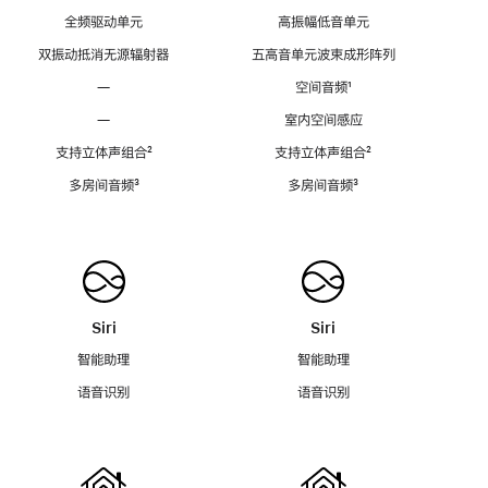
全频驱动单元
高振幅低音单元
双振动抵消无源辐射器
五高音单元波束成形阵列
—
空间音频
脚
¹
注
—
室内空间感应
支持立体声组合
脚
²
支持立体声组合
脚
²
注
注
多房间音频
脚
³
多房间音频
脚
³
注
注
Siri
Siri
智能助理
智能助理
语音识别
语音识别