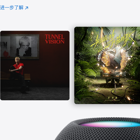
注
进一步了解
Apple
(在
Music
新
窗
口
中
打
开)