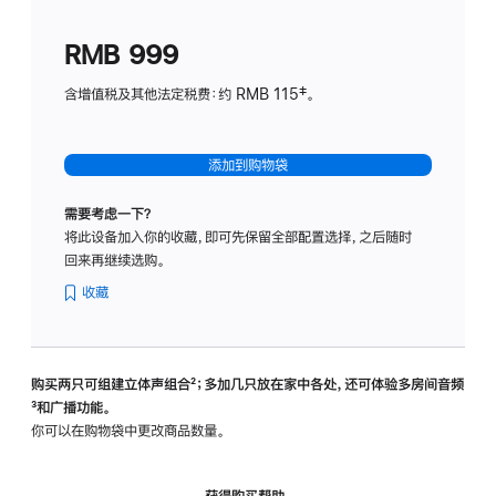
划
(适
RMB 999
用
于
含增值税及其他法定税费：约 RMB 115‡。
HomeP
mini)
添加到购物袋
需要考虑一下？
将此设备加入你的收藏，即可先保留全部配置选择，之后随时
回来再继续选购。
收藏
购买两只可组建立体声组合
脚
²；多加几只放在家中各处，还可体验多‍房‍间音频
脚
³和广播功能。
注
注
你可以在购物袋中更改商品数量。
获得购买帮助，