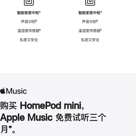
智能家居中枢
脚
⁴
智能家居中枢
脚
⁴
注
注
声音识别
脚
⁵
声音识别
脚
⁵
注
注
温湿度传感器
脚
⁶
温湿度传感器
脚
⁶
注
注
私密又安全
私密又安全
购买 HomePod mini，
Apple Music 免费试听三个
月
脚
⁺。