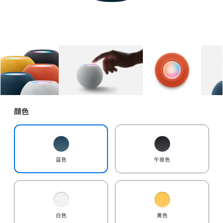
图库
图像
1
图库
图像
2
图库
图像
3
颜色
蓝色
午夜色
白色
黄色