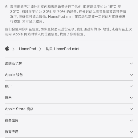
温湿度感应功能针对室内和家居场景进行了优化，即环境温度约为 15ºC 至
30ºC、相对湿度约为 30% 至 70% 的场景。在长时间以高音量播放音频等情
况下，准确性可能会降低。HomePod mini 在启动后需要一定时间对传感器进
行校准，才可显示结果。
我们会使用你所在位置，为你更快显示送货选项。我们通过你的 IP 地址，或者你在上次
访问 Apple 网站时输入的位置信息，找到了你的位置。
HomePod
购买 HomePod mini
Apple
选购及了解
Apple 钱包
账户
娱乐
Apple Store 商店
商务应用
教育应用