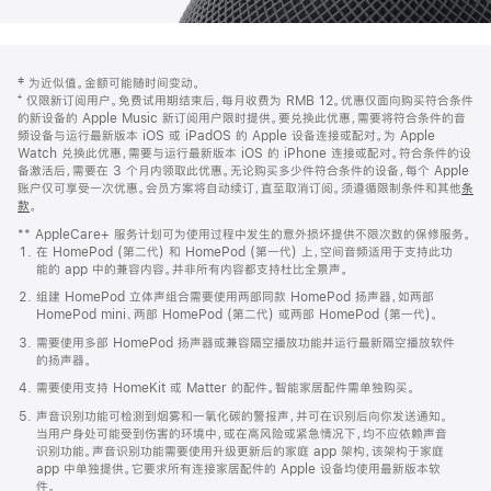
网
脚
‡ 为近似值。金额可能随时间变动。
注
页
⁺ 仅限新订阅用户。免费试用期结束后，每月收费为 RMB 12。优惠仅面向购买符合条件
页
的新设备的 Apple Music 新订阅用户限时提供。要兑换此优惠，需要将符合条件的音
频设备与运行最新版本 iOS 或 iPadOS 的 Apple 设备连接或配对。为 Apple
脚
Watch 兑换此优惠，需要与运行最新版本 iOS 的 iPhone 连接或配对。符合条件的设
备激活后，需要在 3 个月内领取此优惠。无论购买多少件符合条件的设备，每个 Apple
账户仅可享受一次优惠。会员方案将自动续订，直至取消订阅。须遵循限制条件和其他
条
款
。
(在
新
** AppleCare+ 服务计划可为使用过程中发生的意外损坏提供不限次数的保修服务。
窗
在 HomePod (第二代) 和 HomePod (第一代) 上，空间音频适用于支持此功
口
能的 app 中的兼容内容。并非所有内容都支持杜比全景声。
中
打
组建 HomePod 立体声组合需要使用两部同款 HomePod 扬声器，如两部
开)
HomePod mini、两部 HomePod (第二代) 或两部 HomePod (第一代)。
需要使用多部 HomePod 扬声器或兼容隔空播放功能并运行最新隔空播放软件
的扬声器。
需要使用支持 HomeKit 或 Matter 的配件。智能家居配件需单独购买。
声音识别功能可检测到烟雾和一氧化碳的警报声，并可在识别后向你发送通知。
当用户身处可能受到伤害的环境中，或在高风险或紧急情况下，均不应依赖声音
识别功能。声音识别功能需要使用升级更新后的家庭 app 架构，该架构于家庭
app 中单独提供。它要求所有连接家居配件的 Apple 设备均使用最新版本软
件。