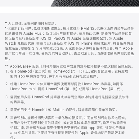
网
脚
‡ 为近似值。金额可能随时间变动。
注
页
⁺ 仅限新订阅用户。免费试用期结束后，每月收费为 RMB 12。优惠仅面向购买符合条件
页
的新设备的 Apple Music 新订阅用户限时提供。要兑换此优惠，需要将符合条件的音
频设备与运行最新版本 iOS 或 iPadOS 的 Apple 设备连接或配对。为 Apple
脚
Watch 兑换此优惠，需要与运行最新版本 iOS 的 iPhone 连接或配对。符合条件的设
备激活后，需要在 3 个月内领取此优惠。无论购买多少件符合条件的设备，每个 Apple
账户仅可享受一次优惠。会员方案将自动续订，直至取消订阅。须遵循限制条件和其他
条
款
。
(在
新
** AppleCare+ 服务计划可为使用过程中发生的意外损坏提供不限次数的保修服务。
窗
在 HomePod (第二代) 和 HomePod (第一代) 上，空间音频适用于支持此功
口
能的 app 中的兼容内容。并非所有内容都支持杜比全景声。
中
打
组建 HomePod 立体声组合需要使用两部同款 HomePod 扬声器，如两部
开)
HomePod mini、两部 HomePod (第二代) 或两部 HomePod (第一代)。
需要使用多部 HomePod 扬声器或兼容隔空播放功能并运行最新隔空播放软件
的扬声器。
需要使用支持 HomeKit 或 Matter 的配件。智能家居配件需单独购买。
声音识别功能可检测到烟雾和一氧化碳的警报声，并可在识别后向你发送通知。
当用户身处可能受到伤害的环境中，或在高风险或紧急情况下，均不应依赖声音
识别功能。声音识别功能需要使用升级更新后的家庭 app 架构，该架构于家庭
app 中单独提供。它要求所有连接家居配件的 Apple 设备均使用最新版本软
件。