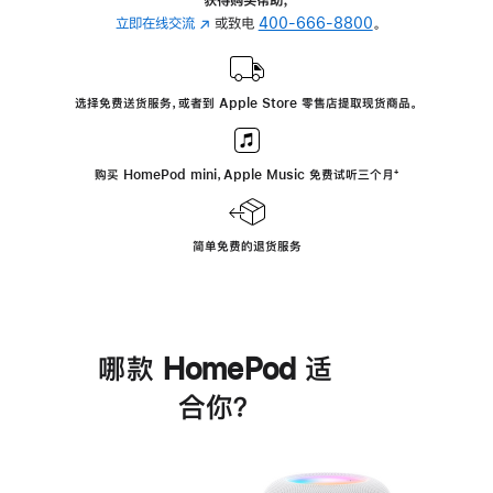
立即在线交流
(在
或致电
400-666-8800
。
新
窗
口
选择免费送货服务，或者到 Apple Store 零售店提取现货商品。
中
打
开)
购买 HomePod mini，Apple Music 免费试听三个月
脚
⁺
注
简单免费的退货服务
哪款 HomePod 适
合你？
进
一
步