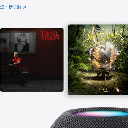
注
进一步了解
Apple
(在
Music
新
窗
口
中
打
开)