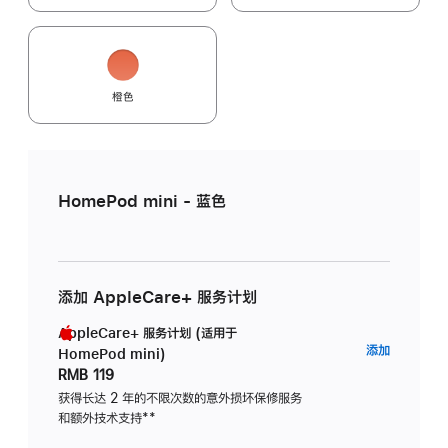
橙色
HomePod mini - 蓝色
添加 AppleCare+ 服务计划
AppleCare+ 服务计划 (适用于
AppleC
添加
HomePod mini)
服
RMB 119
务
获得长达 2 年的不限次数的意外损坏保修服务
和额外技术支持
脚
**
计
注