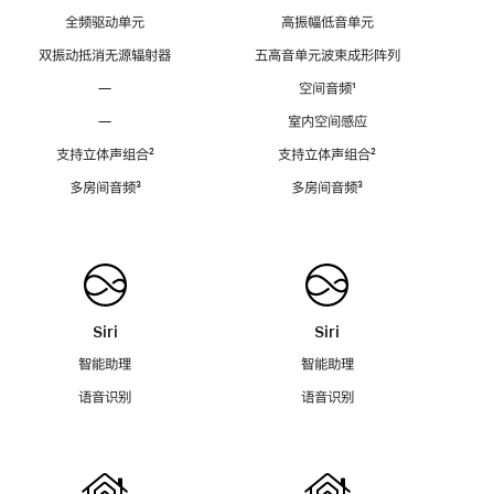
全频驱动单元
高振幅低音单元
双振动抵消无源辐射器
五高音单元波束成形阵列
—
空间音频
脚
¹
注
—
室内空间感应
支持立体声组合
脚
²
支持立体声组合
脚
²
注
注
多房间音频
脚
³
多房间音频
脚
³
注
注
Siri
Siri
智能助理
智能助理
语音识别
语音识别