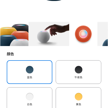
图库
图像
1
图库
图像
2
图库
图像
3
颜色
蓝色
午夜色
白色
黄色