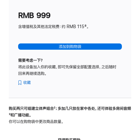
划
(适
RMB 999
用
于
含增值税及其他法定税费：约 RMB 115‡。
HomeP
mini)
添加到购物袋
需要考虑一下？
将此设备加入你的收藏，即可先保留全部配置选择，之后随时
回来再继续选购。
收藏
购买两只可组建立体声组合
脚
²；多加几只放在家中各处，还可体验多‍房‍间音频
脚
³和广播功能。
注
注
你可以在购物袋中更改商品数量。
获得购买帮助，