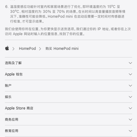
温湿度感应功能针对室内和家居场景进行了优化，即环境温度约为 15ºC 至
30ºC、相对湿度约为 30% 至 70% 的场景。在长时间以高音量播放音频等情
况下，准确性可能会降低。HomePod mini 在启动后需要一定时间对传感器进
行校准，才可显示结果。
我们会使用你所在位置，为你更快显示送货选项。我们通过你的 IP 地址，或者你在上次
访问 Apple 网站时输入的位置信息，找到了你的位置。
HomePod
购买 HomePod mini
Apple
选购及了解
Apple 钱包
账户
娱乐
Apple Store 商店
商务应用
教育应用