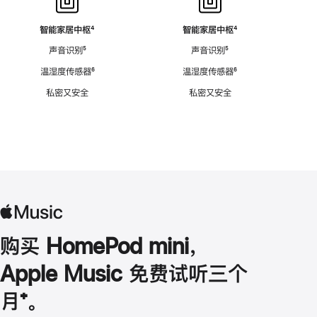
智能家居中枢
脚
⁴
智能家居中枢
脚
⁴
注
注
声音识别
脚
⁵
声音识别
脚
⁵
注
注
温湿度传感器
脚
⁶
温湿度传感器
脚
⁶
注
注
私密又安全
私密又安全
购买 HomePod mini，
Apple Music 免费试听三个
月
脚
⁺。