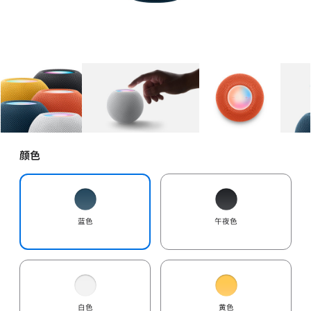
图库
图像
1
图库
图像
2
图库
图像
3
颜色
蓝色
午夜色
白色
黄色