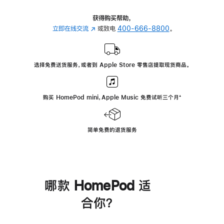
获得购买帮助，
立即在线交流
(在
或致电
400-666-8800
。
新
窗
口
选择免费送货服务，或者到 Apple Store 零售店提取现货商品。
中
打
开)
购买 HomePod mini，Apple Music 免费试听三个月
脚
⁺
注
简单免费的退货服务
哪款 HomePod 适
合你？
进