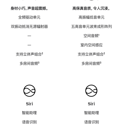
身材小巧，声音超震撼。
高保真音质，令人沉浸。
全频驱动单元
高振幅低音单元
双振动抵消无源辐射器
五高音单元波束成形阵列
—
空间音频
脚
¹
注
—
室内空间感应
支持立体声组合
脚
²
支持立体声组合
脚
²
注
注
多房间音频
脚
³
多房间音频
脚
³
注
注
Siri
Siri
智能助理
智能助理
语音识别
语音识别