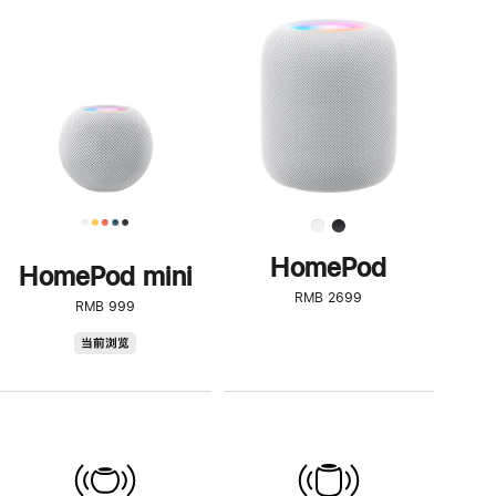
一
步
了
解
HomePod<
HomePod
HomePod mini
RMB 2699
RMB 999
HomePod
当前浏览
mini