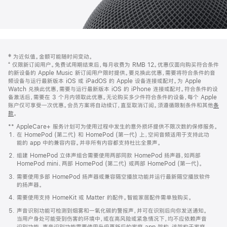
网
脚
‡ 为近似值。金额可能随时间变动。
注
页
⁺ 仅限新订阅用户。免费试用期结束后，每月收费为 RMB 12。优惠仅面向购买符合条件
页
的新设备的 Apple Music 新订阅用户限时提供。要兑换此优惠，需要将符合条件的音
频设备与运行最新版本 iOS 或 iPadOS 的 Apple 设备连接或配对。为 Apple
脚
Watch 兑换此优惠，需要与运行最新版本 iOS 的 iPhone 连接或配对。符合条件的设
备激活后，需要在 3 个月内领取此优惠。无论购买多少件符合条件的设备，每个 Apple
账户仅可享受一次优惠。会员方案将自动续订，直至取消订阅。须遵循限制条件和其他
条
款
。
(在
新
** AppleCare+ 服务计划可为使用过程中发生的意外损坏提供不限次数的保修服务。
窗
在 HomePod (第二代) 和 HomePod (第一代) 上，空间音频适用于支持此功
口
能的 app 中的兼容内容。并非所有内容都支持杜比全景声。
中
打
组建 HomePod 立体声组合需要使用两部同款 HomePod 扬声器，如两部
开)
HomePod mini、两部 HomePod (第二代) 或两部 HomePod (第一代)。
需要使用多部 HomePod 扬声器或兼容隔空播放功能并运行最新隔空播放软件
的扬声器。
需要使用支持 HomeKit 或 Matter 的配件。智能家居配件需单独购买。
声音识别功能可检测到烟雾和一氧化碳的警报声，并可在识别后向你发送通知。
当用户身处可能受到伤害的环境中，或在高风险或紧急情况下，均不应依赖声音
识别功能。声音识别功能需要使用升级更新后的家庭 app 架构，该架构于家庭