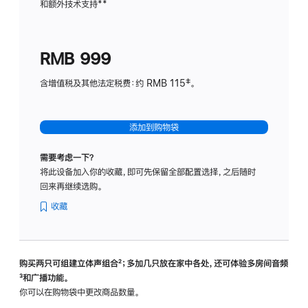
和额外技术支持
脚
**
计
注
划
(适
RMB 999
用
于
含增值税及其他法定税费：约 RMB 115‡。
HomeP
mini)
添加到购物袋
需要考虑一下？
将此设备加入你的收藏，即可先保留全部配置选择，之后随时
回来再继续选购。
收藏
购买两只可组建立体声组合
脚
²；多加几只放在家中各处，还可体验多‍房‍间音频
脚
³和广播功能。
注
注
你可以在购物袋中更改商品数量。