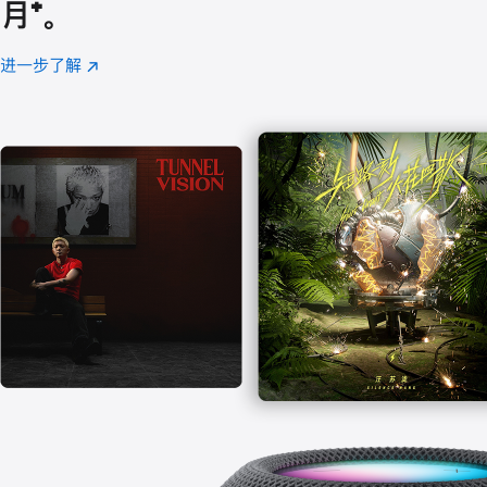
月
脚
⁺。
注
进一步了解
Apple
(在
Music
新
窗
口
中
打
开)