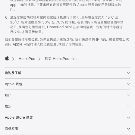
app 中单独提供。它要求所有连接家居配件的 Apple 设备均使用最新版本软
件。
温湿度感应功能针对室内和家居场景进行了优化，即环境温度约为 15ºC 至
30ºC、相对湿度约为 30% 至 70% 的场景。在长时间以高音量播放音频等情
况下，准确性可能会降低。HomePod mini 在启动后需要一定时间对传感器进
行校准，才可显示结果。
我们会使用你所在位置，为你更快显示送货选项。我们通过你的 IP 地址，或者你在上次
访问 Apple 网站时输入的位置信息，找到了你的位置。
HomePod
购买 HomePod mini
Apple
选购及了解
Apple 钱包
账户
娱乐
Apple Store 商店
商务应用