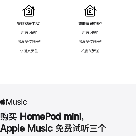
智能家居中枢
脚
⁴
智能家居中枢
脚
⁴
注
注
声音识别
脚
⁵
声音识别
脚
⁵
注
注
温湿度传感器
脚
⁶
温湿度传感器
脚
⁶
注
注
私密又安全
私密又安全
购买 HomePod mini，
Apple Music 免费试听三个