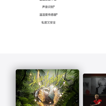
注
声音识别
脚
⁵
注
温湿度传感器
脚
⁶
注
私密又安全