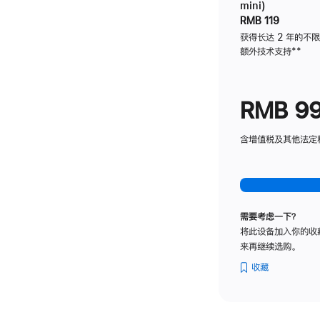
mini)
RMB 119
获得长达 2 年的不
额外技术支持
脚
**
注
RMB 9
含增值税及其他法定税费
需要考虑一下？
将此设备加入你的收
来再继续选购。
收藏