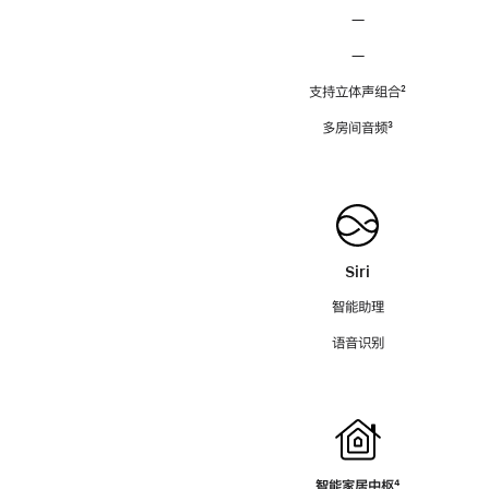
—
—
支持立体声组合
脚
²
注
多房间音频
脚
³
注
Siri
智能助理
语音识别
智能家居中枢
脚
⁴