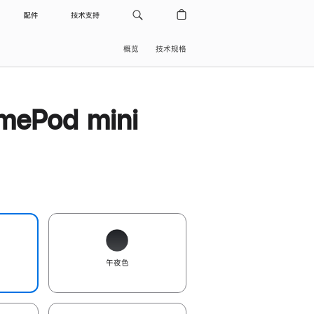
配件
技术支持
概览
技术规格
ePod mini
午夜色