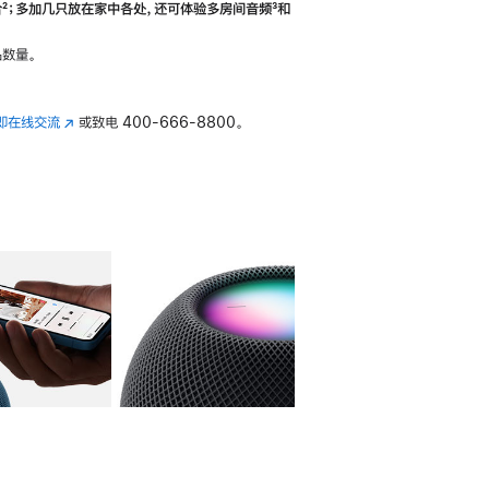
合
脚
²；多加几只放在家中各处，还可体验多‍房‍间音频
脚
³和
注
注
数量。
即在线交流
(在
或致电
400-666-8800。
新
窗
口
中
打
开)
库
图像
4
图库
图像
5