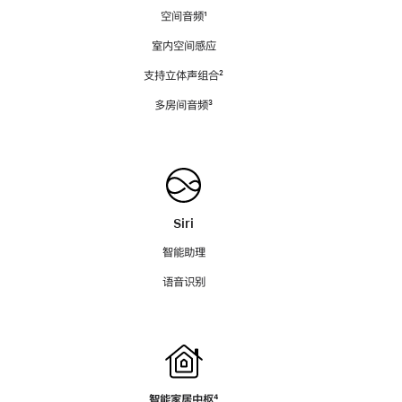
空间音频
脚
¹
注
室内空间感应
支持立体声组合
脚
²
注
多房间音频
脚
³
注
Siri
智能助理
语音识别
智能家居中枢
脚
⁴