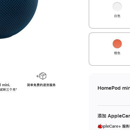
白色
橙色
 mini，
简单免费的退货服务
HomePod min
免费试听三个月
脚
⁺
注
添加 AppleCa
AppleCare+ 服