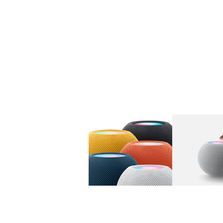
图库
图像
1