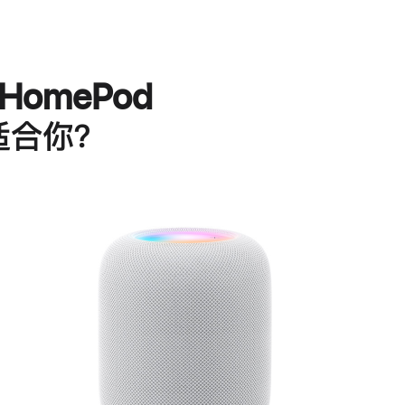
HomePod
适合你？
进
一
步
了
解
HomePod<