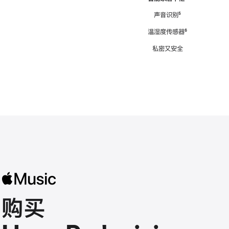
注
声音识别
脚
⁵
注
温湿度传感器
脚
⁶
注
私密又安全
购买