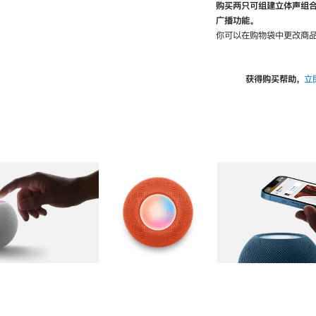
购买两只可组建立体声组
广播功能。
你可以在购物袋中更改商品
获得购买帮助，
立
图库
图像
2
图库
图像
3
图