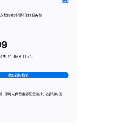
AppleCare+
添加
服
务
限次数的意外损坏保修服务和
计
划
(适
99
用
于
：约 RMB 115‡。
HomePod
mini)
添加到购物袋
藏，即可先保留全部配置选择，之后随时回