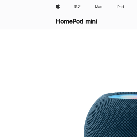
Apple
商店
Mac
iPad
HomePod mini
购
买
HomePod mini