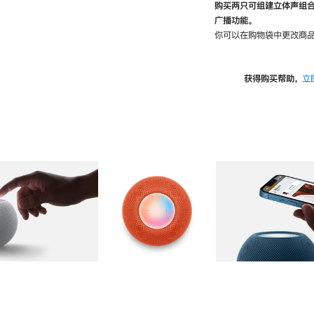
购买两只可组建立体声组
广播功能。
你可以在购物袋中更改商品
获得购买帮助，
立
图库
图像
2
图库
图像
3
图