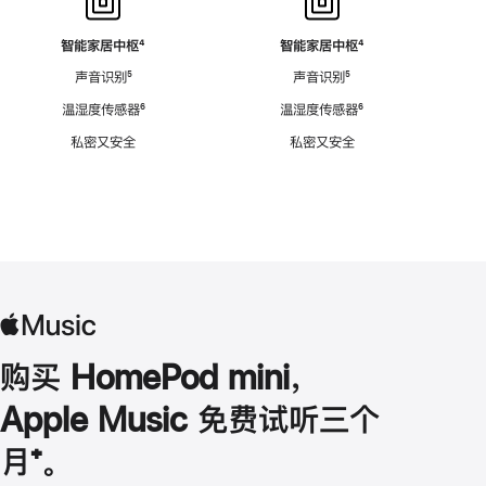
智能家居中枢
脚
⁴
智能家居中枢
脚
⁴
注
注
声音识别
脚
⁵
声音识别
脚
⁵
注
注
温湿度传感器
脚
⁶
温湿度传感器
脚
⁶
注
注
私密又安全
私密又安全
购买 HomePod mini，
Apple Music 免费试听三个
月
脚
⁺。