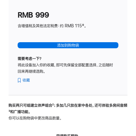
划
(适
RMB 999
用
于
含增值税及其他法定税费：约 RMB 115‡。
HomeP
mini)
添加到购物袋
需要考虑一下？
将此设备加入你的收藏，即可先保留全部配置选择，之后随时
回来再继续选购。
收藏
购买两只可组建立体声组合
脚
²；多加几只放在家中各处，还可体验多‍房‍间音频
脚
³和广播功能。
注
注
你可以在购物袋中更改商品数量。
获得购买帮助，