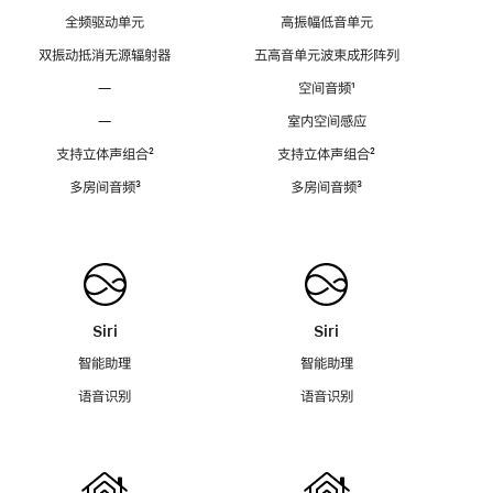
全频驱动单元
高振幅低音单元
双振动抵消无源辐射器
五高音单元波束成形阵列
—
空间音频
脚
¹
注
—
室内空间感应
支持立体声组合
脚
²
支持立体声组合
脚
²
注
注
多房间音频
脚
³
多房间音频
脚
³
注
注
Siri
Siri
智能助理
智能助理
语音识别
语音识别