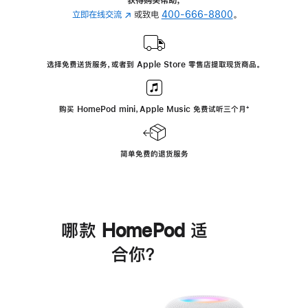
立即在线交流
(在
或致电
400-666-8800
。
新
窗
口
选择免费送货服务，或者到 Apple Store 零售店提取现货商品。
中
打
开)
购买 HomePod mini，Apple Music 免费试听三个月
脚
⁺
注
简单免费的退货服务
哪款 HomePod 适
合你？
进
一
步