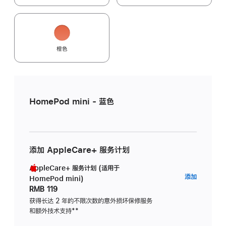
橙色
HomePod mini - 蓝色
添加 AppleCare+ 服务计划
AppleCare+ 服务计划 (适用于
AppleC
添加
HomePod mini)
服
RMB 119
务
获得长达 2 年的不限次数的意外损坏保修服务
和额外技术支持
脚
**
计
注