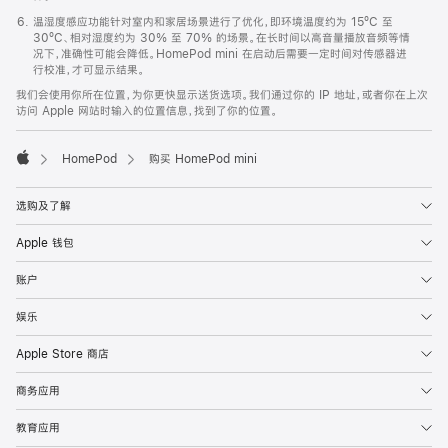
温湿度感应功能针对室内和家居场景进行了优化，即环境温度约为 15ºC 至
30ºC、相对湿度约为 30% 至 70% 的场景。在长时间以高音量播放音频等情
况下，准确性可能会降低。HomePod mini 在启动后需要一定时间对传感器进
行校准，才可显示结果。
我们会使用你所在位置，为你更快显示送货选项。我们通过你的 IP 地址，或者你在上次
访问 Apple 网站时输入的位置信息，找到了你的位置。
HomePod
购买 HomePod mini
Apple
选购及了解
Apple 钱包
账户
娱乐
Apple Store 商店
商务应用
教育应用