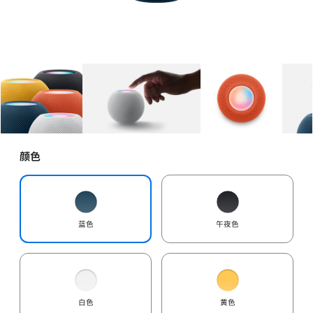
图库
图像
1
图库
图像
2
图库
图像
3
颜色
蓝色
午夜色
白色
黄色