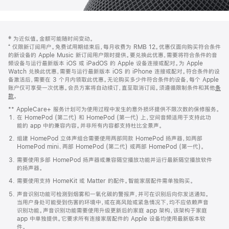
网
脚
‡ 为近似值。金额可能随时间变动。
注
页
⁺ 仅限新订阅用户。免费试用期结束后，每月收费为 RMB 12。优惠仅面向购买符合条件
页
的新设备的 Apple Music 新订阅用户限时提供。要兑换此优惠，需要将符合条件的音
频设备与运行最新版本 iOS 或 iPadOS 的 Apple 设备连接或配对。为 Apple
脚
Watch 兑换此优惠，需要与运行最新版本 iOS 的 iPhone 连接或配对。符合条件的设
备激活后，需要在 3 个月内领取此优惠。无论购买多少件符合条件的设备，每个 Apple
账户仅可享受一次优惠。会员方案将自动续订，直至取消订阅。须遵循限制条件和其他
条
款
。
(在
新
** AppleCare+ 服务计划可为使用过程中发生的意外损坏提供不限次数的保修服务。
窗
在 HomePod (第二代) 和 HomePod (第一代) 上，空间音频适用于支持此功
口
能的 app 中的兼容内容。并非所有内容都支持杜比全景声。
中
打
组建 HomePod 立体声组合需要使用两部同款 HomePod 扬声器，如两部
开)
HomePod mini、两部 HomePod (第二代) 或两部 HomePod (第一代)。
需要使用多部 HomePod 扬声器或兼容隔空播放功能并运行最新隔空播放软件
的扬声器。
需要使用支持 HomeKit 或 Matter 的配件。智能家居配件需单独购买。
声音识别功能可检测到烟雾和一氧化碳的警报声，并可在识别后向你发送通知。
当用户身处可能受到伤害的环境中，或在高风险或紧急情况下，均不应依赖声音
识别功能。声音识别功能需要使用升级更新后的家庭 app 架构，该架构于家庭
app 中单独提供。它要求所有连接家居配件的 Apple 设备均使用最新版本软
件。