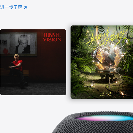
注
进一步了解
Apple
(在
Music
新
窗
口
中
打
开)