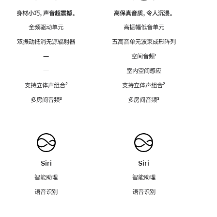
身材小巧，声音超震撼。
高保真音质，令人沉浸。
全频驱动单元
高振幅低音单元
双振动抵消无源辐射器
五高音单元波束成形阵列
—
空间音频
脚
¹
注
—
室内空间感应
支持立体声组合
脚
²
支持立体声组合
脚
²
注
注
多房间音频
脚
³
多房间音频
脚
³
注
注
Siri
Siri
智能助理
智能助理
语音识别
语音识别