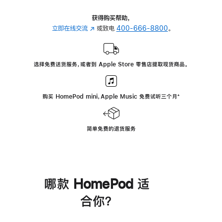
获得购买帮助，
立即在线交流
(在
或致电
400-666-8800
。
新
窗
口
选择免费送货服务，或者到 Apple Store 零售店提取现货商品。
中
打
开)
购买 HomePod mini，Apple Music 免费试听三个月
脚
⁺
注
简单免费的退货服务
哪款 HomePod 适
合你？
进