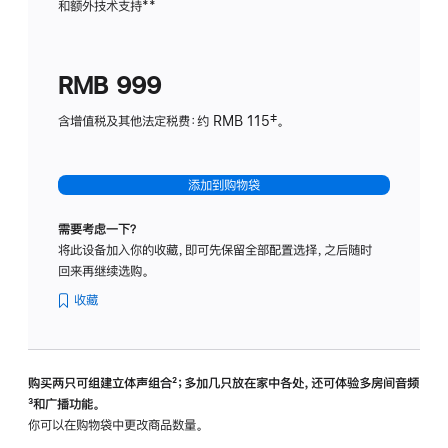
和额外技术支持
脚
**
计
注
划
(适
RMB 999
用
于
含增值税及其他法定税费：约 RMB 115‡。
HomeP
mini)
添加到购物袋
需要考虑一下？
将此设备加入你的收藏，即可先保留全部配置选择，之后随时
回来再继续选购。
收藏
购买两只可组建立体声组合
脚
²；多加几只放在家中各处，还可体验多‍房‍间音频
脚
³和广播功能。
注
注
你可以在购物袋中更改商品数量。