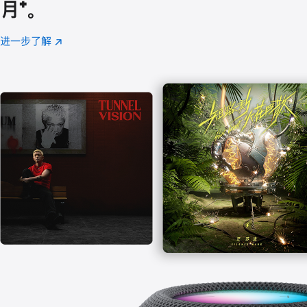
月
脚
⁺。
注
进一步了解
Apple
(在
Music
新
窗
口
中
打
开)