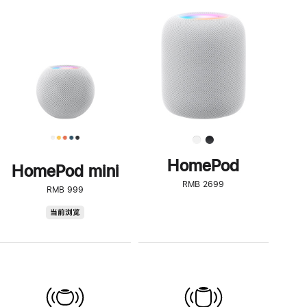
一
步
了
解
HomePod<
HomePod
HomePod mini
RMB 2699
RMB 999
HomePod
当前浏览
mini