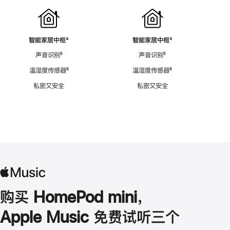
智能家居中枢
脚
⁴
智能家居中枢
脚
⁴
注
注
声音识别
脚
⁵
声音识别
脚
⁵
注
注
温湿度传感器
脚
⁶
温湿度传感器
脚
⁶
注
注
私密又安全
私密又安全
购买 HomePod mini，
Apple Music 免费试听三个