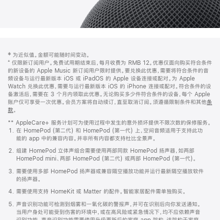
网
脚
‡ 为近似值。金额可能随时间变动。
注
页
⁺ 仅限新订阅用户。免费试用期结束后，每月收费为 RMB 12。优惠仅面向购买符合条件
页
的新设备的 Apple Music 新订阅用户限时提供。要兑换此优惠，需要将符合条件的音
频设备与运行最新版本 iOS 或 iPadOS 的 Apple 设备连接或配对。为 Apple
脚
Watch 兑换此优惠，需要与运行最新版本 iOS 的 iPhone 连接或配对。符合条件的设
备激活后，需要在 3 个月内领取此优惠。无论购买多少件符合条件的设备，每个 Apple
账户仅可享受一次优惠。会员方案将自动续订，直至取消订阅。须遵循限制条件和其他
条
款
。
(在
新
** AppleCare+ 服务计划可为使用过程中发生的意外损坏提供不限次数的保修服务。
窗
在 HomePod (第二代) 和 HomePod (第一代) 上，空间音频适用于支持此功
口
能的 app 中的兼容内容。并非所有内容都支持杜比全景声。
中
打
组建 HomePod 立体声组合需要使用两部同款 HomePod 扬声器，如两部
开)
HomePod mini、两部 HomePod (第二代) 或两部 HomePod (第一代)。
需要使用多部 HomePod 扬声器或兼容隔空播放功能并运行最新隔空播放软件
的扬声器。
需要使用支持 HomeKit 或 Matter 的配件。智能家居配件需单独购买。
声音识别功能可检测到烟雾和一氧化碳的警报声，并可在识别后向你发送通知。
当用户身处可能受到伤害的环境中，或在高风险或紧急情况下，均不应依赖声音
识别功能。声音识别功能需要使用升级更新后的家庭 app 架构，该架构于家庭