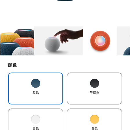
图库
图像
1
图库
图像
2
图库
图像
3
颜色
蓝色
午夜色
白色
黄色