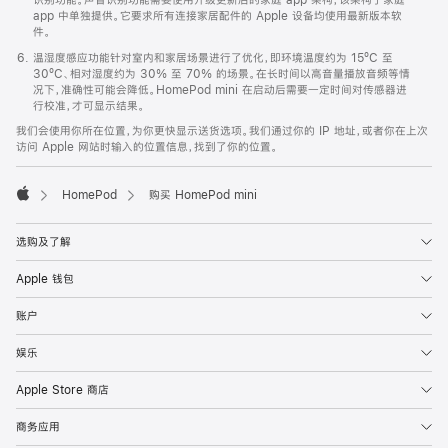
app 中单独提供。它要求所有连接家居配件的 Apple 设备均使用最新版本软
件。
温湿度感应功能针对室内和家居场景进行了优化，即环境温度约为 15ºC 至
30ºC、相对湿度约为 30% 至 70% 的场景。在长时间以高音量播放音频等情
况下，准确性可能会降低。HomePod mini 在启动后需要一定时间对传感器进
行校准，才可显示结果。
我们会使用你所在位置，为你更快显示送货选项。我们通过你的 IP 地址，或者你在上次
访问 Apple 网站时输入的位置信息，找到了你的位置。
HomePod
购买 HomePod mini
Apple
选购及了解
Apple 钱包
账户
娱乐
Apple Store 商店
商务应用