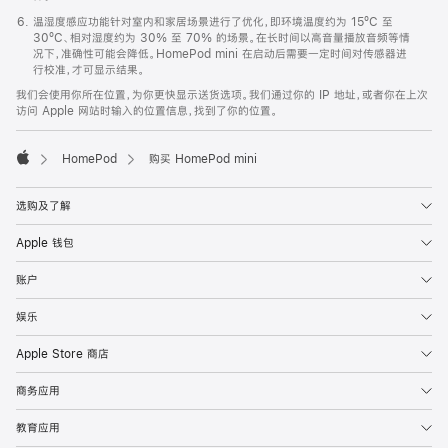
温湿度感应功能针对室内和家居场景进行了优化，即环境温度约为 15ºC 至
30ºC、相对湿度约为 30% 至 70% 的场景。在长时间以高音量播放音频等情
况下，准确性可能会降低。HomePod mini 在启动后需要一定时间对传感器进
行校准，才可显示结果。
我们会使用你所在位置，为你更快显示送货选项。我们通过你的 IP 地址，或者你在上次
访问 Apple 网站时输入的位置信息，找到了你的位置。
HomePod
购买 HomePod mini
Apple
选购及了解
Apple 钱包
账户
娱乐
Apple Store 商店
商务应用
教育应用