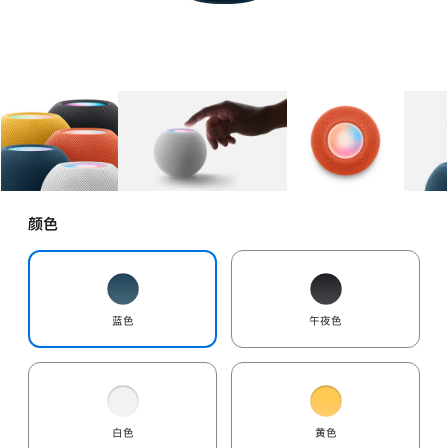
图库
图像
1
图库
图像
2
图库
图像
3
颜色
蓝色
午夜色
白色
黄色