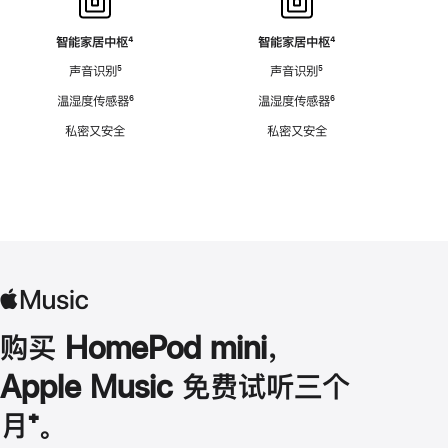
智能家居中枢
脚
⁴
智能家居中枢
脚
⁴
注
注
声音识别
脚
⁵
声音识别
脚
⁵
注
注
温湿度传感器
脚
⁶
温湿度传感器
脚
⁶
注
注
私密又安全
私密又安全
购买 HomePod mini，
Apple Music 免费试听三个
月
脚
⁺。