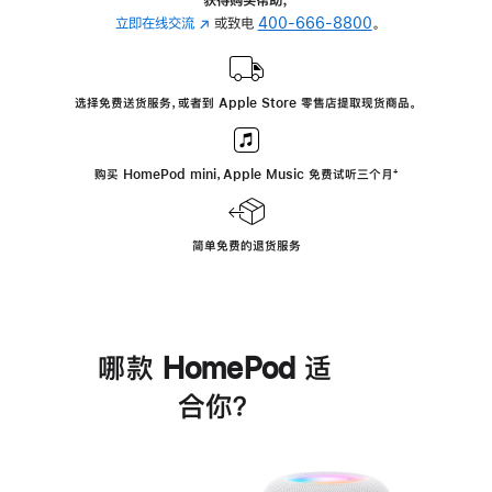
立即在线交流
(在
或致电
400-666-8800
。
新
窗
口
选择免费送货服务，或者到 Apple Store 零售店提取现货商品。
中
打
开)
购买 HomePod mini，Apple Music 免费试听三个月
脚
⁺
注
简单免费的退货服务
哪款 HomePod 适
合你？
进
一
步