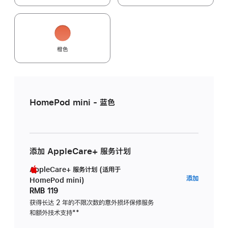
橙色
HomePod mini - 蓝色
添加 AppleCare+ 服务计划
AppleCare+ 服务计划 (适用于
AppleC
添加
HomePod mini)
服
RMB 119
务
获得长达 2 年的不限次数的意外损坏保修服务
和额外技术支持
脚
**
计
注