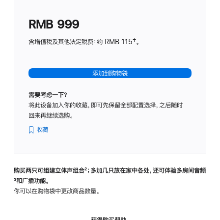
划
(适
RMB 999
用
于
含增值税及其他法定税费：约 RMB 115‡。
HomeP
mini)
添加到购物袋
需要考虑一下？
将此设备加入你的收藏，即可先保留全部配置选择，之后随时
回来再继续选购。
收藏
购买两只可组建立体声组合
脚
²；多加几只放在家中各处，还可体验多‍房‍间音频
脚
³和广播功能。
注
注
你可以在购物袋中更改商品数量。
获得购买帮助，