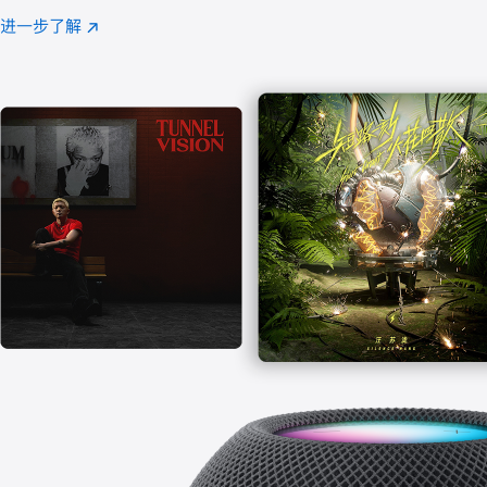
注
进一步了解
Apple
(在
Music
新
窗
口
中
打
开)