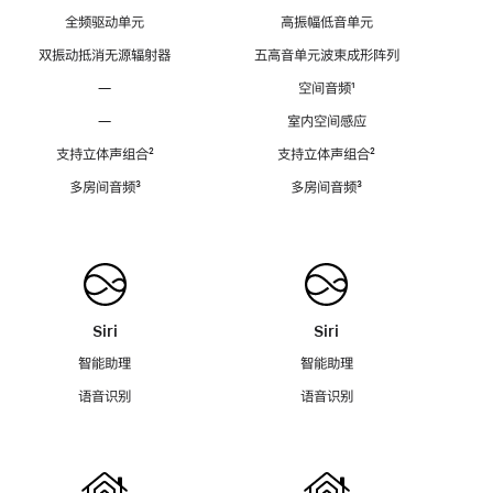
全频驱动单元
高振幅低音单元
双振动抵消无源辐射器
五高音单元波束成形阵列
—
空间音频
脚
¹
注
—
室内空间感应
支持立体声组合
脚
²
支持立体声组合
脚
²
注
注
多房间音频
脚
³
多房间音频
脚
³
注
注
Siri
Siri
智能助理
智能助理
语音识别
语音识别