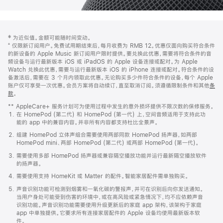
网
脚
‡ 为近似值。金额可能随时间变动。
注
页
⁺ 仅限新订阅用户。免费试用期结束后，每月收费为 RMB 12。优惠仅面向购买符合条件
页
的新设备的 Apple Music 新订阅用户限时提供。要兑换此优惠，需要将符合条件的音
频设备与运行最新版本 iOS 或 iPadOS 的 Apple 设备连接或配对。为 Apple
脚
Watch 兑换此优惠，需要与运行最新版本 iOS 的 iPhone 连接或配对。符合条件的设
备激活后，需要在 3 个月内领取此优惠。无论购买多少件符合条件的设备，每个 Apple
账户仅可享受一次优惠。会员方案将自动续订，直至取消订阅。须遵循限制条件和其他
条
款
。
(在
新
** AppleCare+ 服务计划可为使用过程中发生的意外损坏提供不限次数的保修服务。
窗
在 HomePod (第二代) 和 HomePod (第一代) 上，空间音频适用于支持此功
口
能的 app 中的兼容内容。并非所有内容都支持杜比全景声。
中
打
组建 HomePod 立体声组合需要使用两部同款 HomePod 扬声器，如两部
开)
HomePod mini、两部 HomePod (第二代) 或两部 HomePod (第一代)。
需要使用多部 HomePod 扬声器或兼容隔空播放功能并运行最新隔空播放软件
的扬声器。
需要使用支持 HomeKit 或 Matter 的配件。智能家居配件需单独购买。
声音识别功能可检测到烟雾和一氧化碳的警报声，并可在识别后向你发送通知。
当用户身处可能受到伤害的环境中，或在高风险或紧急情况下，均不应依赖声音
识别功能。声音识别功能需要使用升级更新后的家庭 app 架构，该架构于家庭
app 中单独提供。它要求所有连接家居配件的 Apple 设备均使用最新版本软
件。