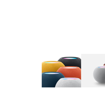
图库
图像
1