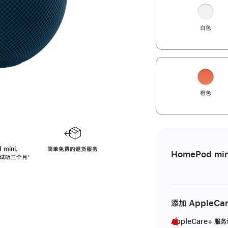
白色
橙色
 mini，
简单免费的退货服务
HomePod min
免费试听三个月
脚
⁺
注
添加 AppleCa
AppleCare+ 服