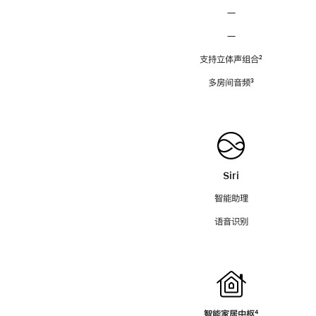
—
—
支持立体声组合
脚
²
注
多房间音频
脚
³
注
Siri
智能助理
语音识别
智能家居中枢
脚
⁴