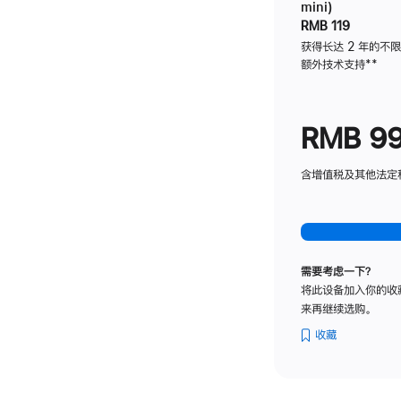
mini)
RMB 119
获得长达 2 年的不
额外技术支持
脚
**
注
RMB 9
含增值税及其他法定税费
需要考虑一下？
将此设备加入你的收
来再继续选购。
收藏