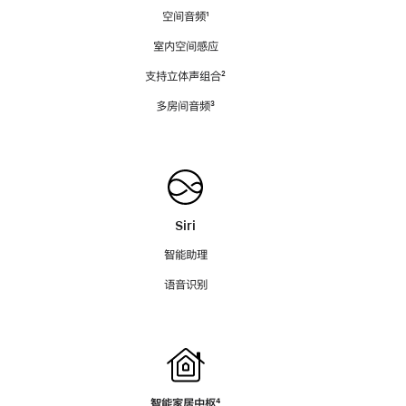
空间音频
脚
¹
注
室内空间感应
支持立体声组合
脚
²
注
多房间音频
脚
³
注
Siri
智能助理
语音识别
智能家居中枢
脚
⁴