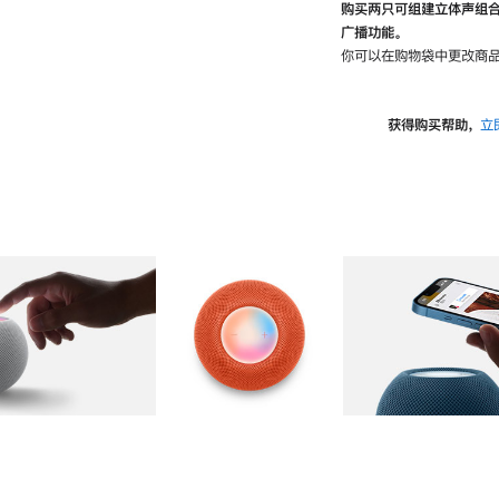
购买两只可组建立体声组
广播功能。
你可以在购物袋中更改商品
获得购买帮助，
立
图库
图像
2
图库
图像
3
图