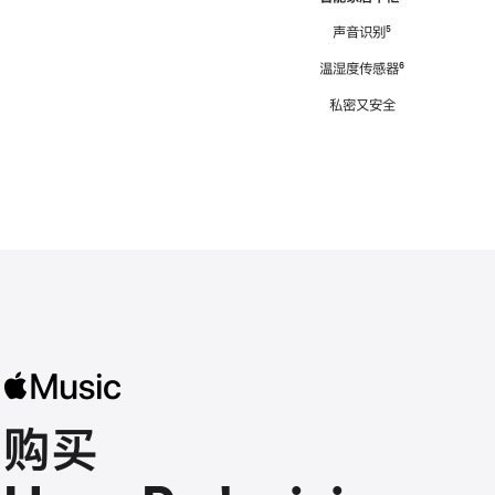
注
声音识别
脚
⁵
注
温湿度传感器
脚
⁶
注
私密又安全
购买