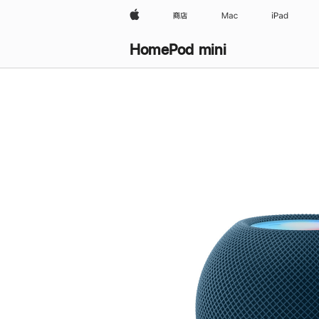
Apple
商店
Mac
iPad
HomePod mini
购
买
HomePod mini