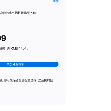
AppleCare+
添加
服
务
限次数的意外损坏保修服务和
计
划
(适
99
用
于
：约 RMB 115‡。
HomePod
mini)
添加到购物袋
藏，即可先保留全部配置选择，之后随时回