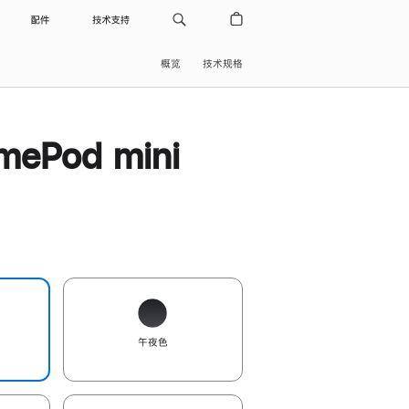
配件
技术支持
概览
技术规格
ePod mini
午夜色