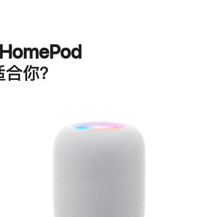
HomePod
适合你？
进
一
步
了
解
HomePod<