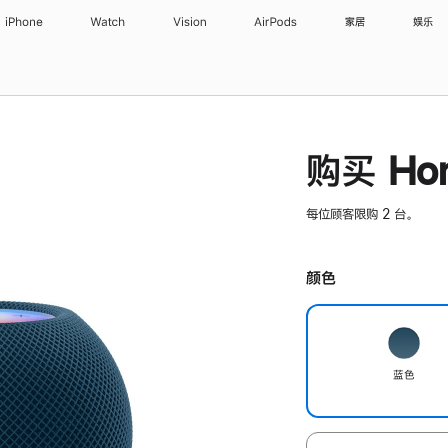
iPhone
Watch
Vision
AirPods
家居
娱乐
购买 Hom
每位顾客限购 2 台。
颜色
蓝色