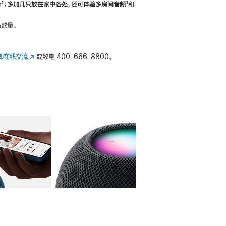
合
脚
²；多加几只放在家中各处，还可体验多‍房‍间音频
脚
³和
注
注
数量。
即在线交流
(在
或致电
400-666-8800。
新
窗
口
中
打
开)
库
图像
4
图库
图像
5