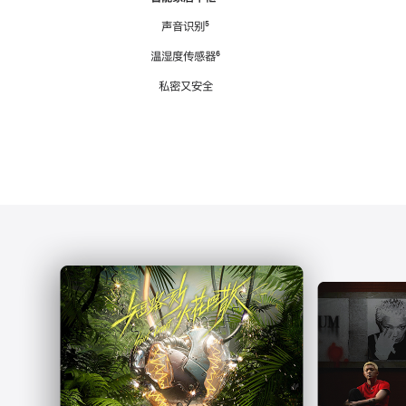
注
声音识别
脚
⁵
注
温湿度传感器
脚
⁶
注
私密又安全