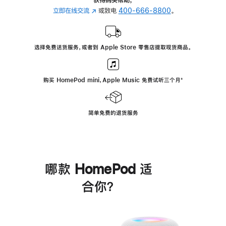
立即在线交流
(在
或致电
400-666-8800
。
新
窗
口
选择免费送货服务，或者到 Apple Store 零售店提取现货商品。
中
打
开)
购买 HomePod mini，Apple Music 免费试听三个月
脚
⁺
注
简单免费的退货服务
哪款 HomePod 适
合你？
进
一
步