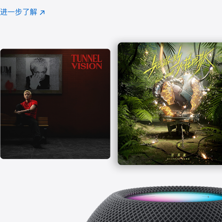
注
进一步了解
Apple
(在
Music
新
窗
口
中
打
开)