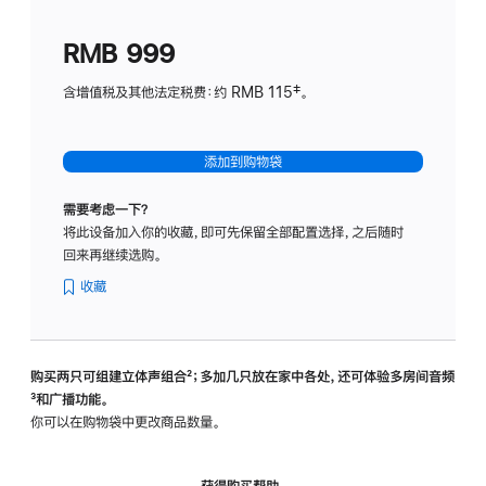
划
(适
RMB 999
用
于
含增值税及其他法定税费：约 RMB 115‡。
HomeP
mini)
添加到购物袋
需要考虑一下？
将此设备加入你的收藏，即可先保留全部配置选择，之后随时
回来再继续选购。
收藏
购买两只可组建立体声组合
脚
²；多加几只放在家中各处，还可体验多‍房‍间音频
脚
³和广播功能。
注
注
你可以在购物袋中更改商品数量。
获得购买帮助，