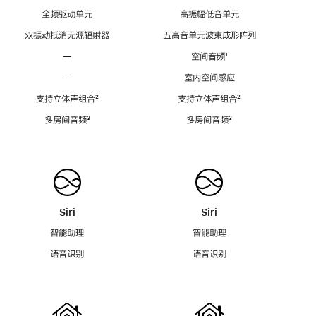
全频驱动单元
高振幅低音单元
双振动抵消无源辐射器
五高音单元波束成形阵列
—
空间音频
脚
¹
注
—
室内空间感应
支持立体声组合
脚
²
支持立体声组合
脚
²
注
注
多房间音频
脚
³
多房间音频
脚
³
注
注
Siri
Siri
智能助理
智能助理
语音识别
语音识别