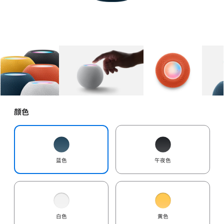
图库
图像
1
图库
图像
2
图库
图像
3
颜色
蓝色
午夜色
白色
黄色