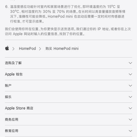
温湿度感应功能针对室内和家居场景进行了优化，即环境温度约为 15ºC 至
30ºC、相对湿度约为 30% 至 70% 的场景。在长时间以高音量播放音频等情
况下，准确性可能会降低。HomePod mini 在启动后需要一定时间对传感器进
行校准，才可显示结果。
我们会使用你所在位置，为你更快显示送货选项。我们通过你的 IP 地址，或者你在上次
访问 Apple 网站时输入的位置信息，找到了你的位置。
HomePod
购买 HomePod mini
Apple
选购及了解
Apple 钱包
账户
娱乐
Apple Store 商店
商务应用
教育应用