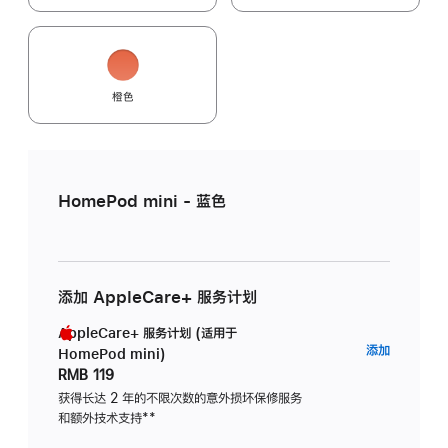
橙色
HomePod mini - 蓝色
添加 AppleCare+ 服务计划
AppleCare+ 服务计划 (适用于
AppleC
添加
HomePod mini)
服
RMB 119
务
获得长达 2 年的不限次数的意外损坏保修服务
和额外技术支持
脚
**
计
注