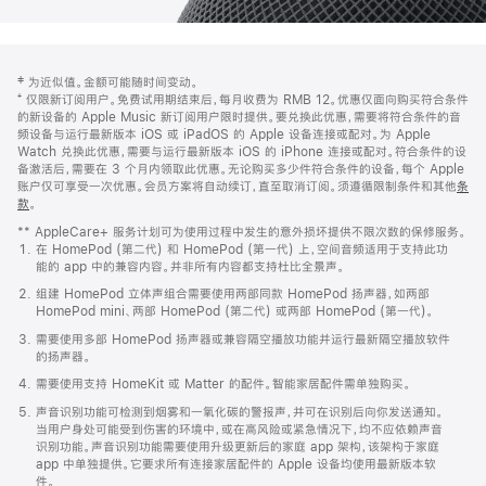
网
脚
‡ 为近似值。金额可能随时间变动。
注
页
⁺ 仅限新订阅用户。免费试用期结束后，每月收费为 RMB 12。优惠仅面向购买符合条件
页
的新设备的 Apple Music 新订阅用户限时提供。要兑换此优惠，需要将符合条件的音
频设备与运行最新版本 iOS 或 iPadOS 的 Apple 设备连接或配对。为 Apple
脚
Watch 兑换此优惠，需要与运行最新版本 iOS 的 iPhone 连接或配对。符合条件的设
备激活后，需要在 3 个月内领取此优惠。无论购买多少件符合条件的设备，每个 Apple
账户仅可享受一次优惠。会员方案将自动续订，直至取消订阅。须遵循限制条件和其他
条
款
。
(在
新
** AppleCare+ 服务计划可为使用过程中发生的意外损坏提供不限次数的保修服务。
窗
在 HomePod (第二代) 和 HomePod (第一代) 上，空间音频适用于支持此功
口
能的 app 中的兼容内容。并非所有内容都支持杜比全景声。
中
打
组建 HomePod 立体声组合需要使用两部同款 HomePod 扬声器，如两部
开)
HomePod mini、两部 HomePod (第二代) 或两部 HomePod (第一代)。
需要使用多部 HomePod 扬声器或兼容隔空播放功能并运行最新隔空播放软件
的扬声器。
需要使用支持 HomeKit 或 Matter 的配件。智能家居配件需单独购买。
声音识别功能可检测到烟雾和一氧化碳的警报声，并可在识别后向你发送通知。
当用户身处可能受到伤害的环境中，或在高风险或紧急情况下，均不应依赖声音
识别功能。声音识别功能需要使用升级更新后的家庭 app 架构，该架构于家庭
app 中单独提供。它要求所有连接家居配件的 Apple 设备均使用最新版本软
件。