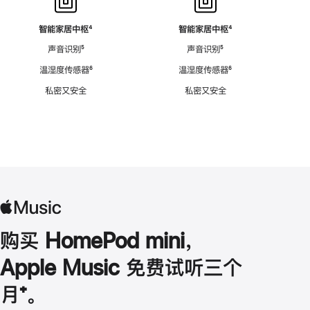
智能家居中枢
脚
⁴
智能家居中枢
脚
⁴
注
注
声音识别
脚
⁵
声音识别
脚
⁵
注
注
温湿度传感器
脚
⁶
温湿度传感器
脚
⁶
注
注
私密又安全
私密又安全
购买 HomePod mini，
Apple Music 免费试听三个
月
脚
⁺。