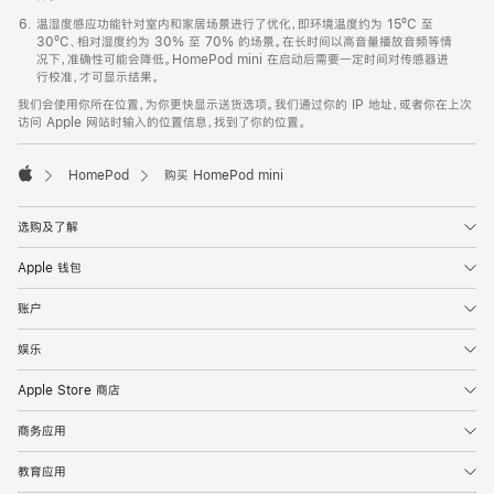
温湿度感应功能针对室内和家居场景进行了优化，即环境温度约为 15ºC 至
30ºC、相对湿度约为 30% 至 70% 的场景。在长时间以高音量播放音频等情
况下，准确性可能会降低。HomePod mini 在启动后需要一定时间对传感器进
行校准，才可显示结果。
我们会使用你所在位置，为你更快显示送货选项。我们通过你的 IP 地址，或者你在上次
访问 Apple 网站时输入的位置信息，找到了你的位置。
HomePod
购买 HomePod mini
Apple
选购及了解
Apple 钱包
账户
娱乐
Apple Store 商店
商务应用
教育应用