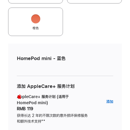
橙色
HomePod mini - 蓝色
添加 AppleCare+ 服务计划
AppleCare+ 服务计划 (适用于
AppleC
添加
HomePod mini)
服
RMB 119
务
获得长达 2 年的不限次数的意外损坏保修服务
和额外技术支持
脚
**
计
注