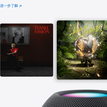
注
进一步了解
Apple
(在
Music
新
窗
口
中
打
开)