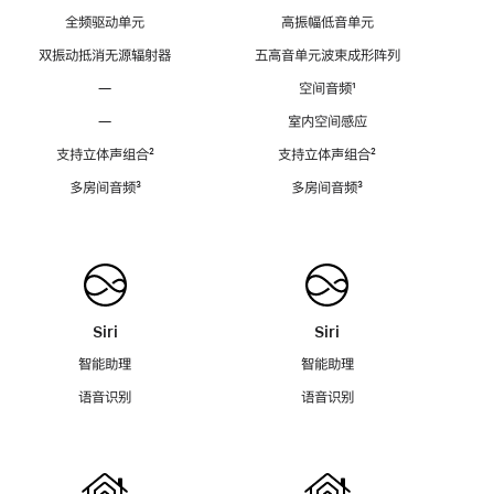
全频驱动单元
高振幅低音单元
双振动抵消无源辐射器
五高音单元波束成形阵列
—
空间音频
脚
¹
注
—
室内空间感应
支持立体声组合
脚
²
支持立体声组合
脚
²
注
注
多房间音频
脚
³
多房间音频
脚
³
注
注
Siri
Siri
智能助理
智能助理
语音识别
语音识别