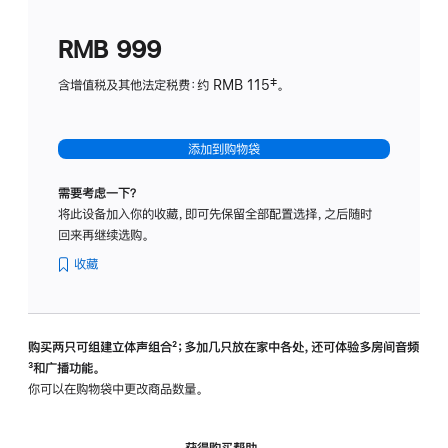
划
(适
RMB 999
用
于
含增值税及其他法定税费：约 RMB 115‡。
HomeP
mini)
添加到购物袋
需要考虑一下？
将此设备加入你的收藏，即可先保留全部配置选择，之后随时
回来再继续选购。
收藏
购买两只可组建立体声组合
脚
²；多加几只放在家中各处，还可体验多‍房‍间音频
脚
³和广播功能。
注
注
你可以在购物袋中更改商品数量。
获得购买帮助，