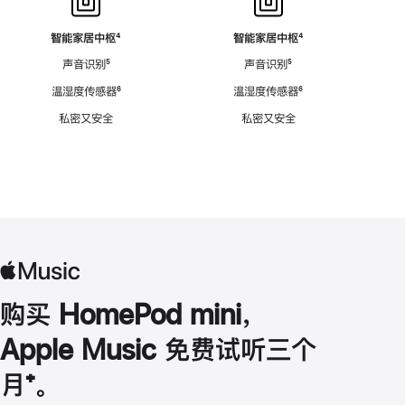
智能家居中枢
脚
⁴
智能家居中枢
脚
⁴
注
注
声音识别
脚
⁵
声音识别
脚
⁵
注
注
温湿度传感器
脚
⁶
温湿度传感器
脚
⁶
注
注
私密又安全
私密又安全
购买 HomePod mini，
Apple Music 免费试听三个
月
脚
⁺。