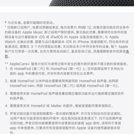
网
脚
‡ 为近似值。金额可能随时间变动。
注
页
⁺ 仅限新订阅用户。免费试用期结束后，每月收费为 RMB 12。优惠仅面向购买符合条件
页
的新设备的 Apple Music 新订阅用户限时提供。要兑换此优惠，需要将符合条件的音
频设备与运行最新版本 iOS 或 iPadOS 的 Apple 设备连接或配对。为 Apple
脚
Watch 兑换此优惠，需要与运行最新版本 iOS 的 iPhone 连接或配对。符合条件的设
备激活后，需要在 3 个月内领取此优惠。无论购买多少件符合条件的设备，每个 Apple
账户仅可享受一次优惠。会员方案将自动续订，直至取消订阅。须遵循限制条件和其他
条
款
。
(在
新
** AppleCare+ 服务计划可为使用过程中发生的意外损坏提供不限次数的保修服务。
窗
在 HomePod (第二代) 和 HomePod (第一代) 上，空间音频适用于支持此功
口
能的 app 中的兼容内容。并非所有内容都支持杜比全景声。
中
打
组建 HomePod 立体声组合需要使用两部同款 HomePod 扬声器，如两部
开)
HomePod mini、两部 HomePod (第二代) 或两部 HomePod (第一代)。
需要使用多部 HomePod 扬声器或兼容隔空播放功能并运行最新隔空播放软件
的扬声器。
需要使用支持 HomeKit 或 Matter 的配件。智能家居配件需单独购买。
声音识别功能可检测到烟雾和一氧化碳的警报声，并可在识别后向你发送通知。
当用户身处可能受到伤害的环境中，或在高风险或紧急情况下，均不应依赖声音
识别功能。声音识别功能需要使用升级更新后的家庭 app 架构，该架构于家庭
app 中单独提供。它要求所有连接家居配件的 Apple 设备均使用最新版本软
件。