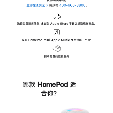
立即在线交流
(在
或致电
400-666-8800
。
新
窗
口
选择免费送货服务，或者到 Apple Store 零售店提取现货商品。
中
打
开)
购买 HomePod mini，Apple Music 免费试听三个月
脚
⁺
注
简单免费的退货服务
哪款 HomePod 适
合你？
进
一
步