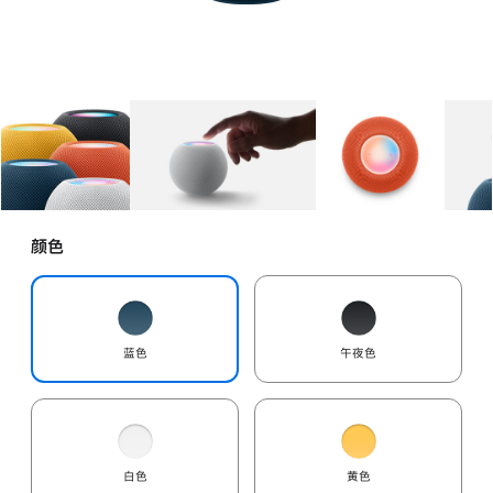
图库
图像
1
图库
图像
2
图库
图像
3
颜色
蓝色
午夜色
白色
黄色