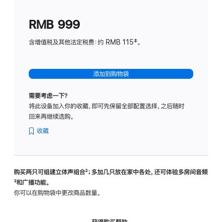
划
(适
RMB 999
用
于
含增值税及其他法定税费：约 RMB 115‡。
HomeP
mini)
添加到购物袋
需要考虑一下？
将此设备加入你的收藏，即可先保留全部配置选择，之后随时
回来再继续选购。
收藏
购买两只可组建立体声组合
脚
²；多加几只放在家中各处，还可体验多‍房‍间音频
脚
³和广播功能。
注
注
你可以在购物袋中更改商品数量。
获得购买帮助，