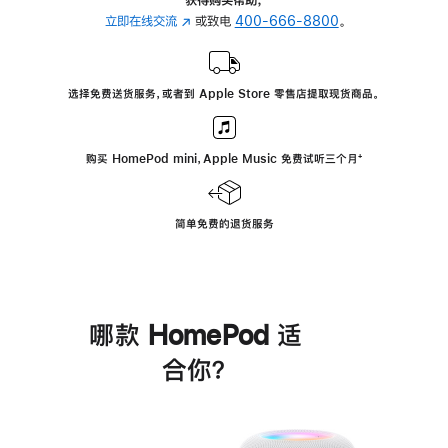
立即在线交流
(在
或致电
400-666-8800
。
新
窗
口
选择免费送货服务，或者到 Apple Store 零售店提取现货商品。
中
打
开)
购买 HomePod mini，Apple Music 免费试听三个月
脚
⁺
注
简单免费的退货服务
哪款 HomePod 适
合你？
进
一
步