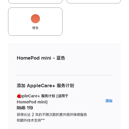
橙色
HomePod mini - 蓝色
添加 AppleCare+ 服务计划
AppleCare+ 服务计划 (适用于
AppleC
添加
HomePod mini)
服
RMB 119
务
获得长达 2 年的不限次数的意外损坏保修服务
和额外技术支持
脚
**
计
注