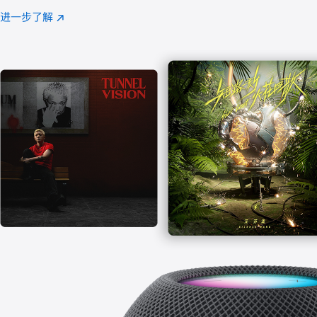
注
进一步了解
Apple
(在
Music
新
窗
口
中
打
开)