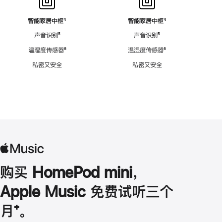
智能家居中枢
脚
⁴
智能家居中枢
脚
⁴
注
注
声音识别
脚
⁵
声音识别
脚
⁵
注
注
温湿度传感器
脚
⁶
温湿度传感器
脚
⁶
注
注
私密又安全
私密又安全
购买 HomePod mini，
Apple Music 免费试听三个
月
脚
⁺。