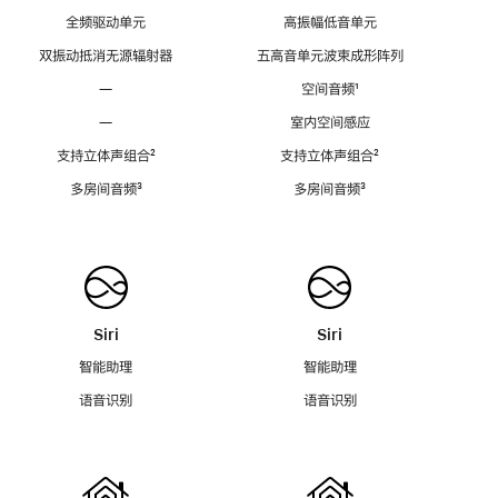
全频驱动单元
高振幅低音单元
双振动抵消无源辐射器
五高音单元波束成形阵列
—
空间音频
脚
¹
注
—
室内空间感应
支持立体声组合
脚
²
支持立体声组合
脚
²
注
注
多房间音频
脚
³
多房间音频
脚
³
注
注
Siri
Siri
智能助理
智能助理
语音识别
语音识别