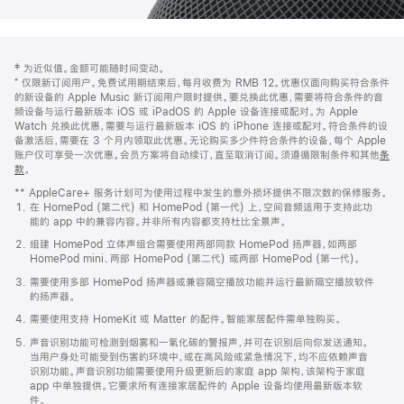
网
脚
‡ 为近似值。金额可能随时间变动。
注
页
⁺ 仅限新订阅用户。免费试用期结束后，每月收费为 RMB 12。优惠仅面向购买符合条件
页
的新设备的 Apple Music 新订阅用户限时提供。要兑换此优惠，需要将符合条件的音
频设备与运行最新版本 iOS 或 iPadOS 的 Apple 设备连接或配对。为 Apple
脚
Watch 兑换此优惠，需要与运行最新版本 iOS 的 iPhone 连接或配对。符合条件的设
备激活后，需要在 3 个月内领取此优惠。无论购买多少件符合条件的设备，每个 Apple
账户仅可享受一次优惠。会员方案将自动续订，直至取消订阅。须遵循限制条件和其他
条
款
。
(在
新
** AppleCare+ 服务计划可为使用过程中发生的意外损坏提供不限次数的保修服务。
窗
在 HomePod (第二代) 和 HomePod (第一代) 上，空间音频适用于支持此功
口
能的 app 中的兼容内容。并非所有内容都支持杜比全景声。
中
打
组建 HomePod 立体声组合需要使用两部同款 HomePod 扬声器，如两部
开)
HomePod mini、两部 HomePod (第二代) 或两部 HomePod (第一代)。
需要使用多部 HomePod 扬声器或兼容隔空播放功能并运行最新隔空播放软件
的扬声器。
需要使用支持 HomeKit 或 Matter 的配件。智能家居配件需单独购买。
声音识别功能可检测到烟雾和一氧化碳的警报声，并可在识别后向你发送通知。
当用户身处可能受到伤害的环境中，或在高风险或紧急情况下，均不应依赖声音
识别功能。声音识别功能需要使用升级更新后的家庭 app 架构，该架构于家庭
app 中单独提供。它要求所有连接家居配件的 Apple 设备均使用最新版本软
件。