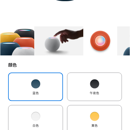
图库
图像
1
图库
图像
2
图库
图像
3
颜色
蓝色
午夜色
白色
黄色