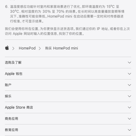
温湿度感应功能针对室内和家居场景进行了优化，即环境温度约为 15ºC 至
30ºC、相对湿度约为 30% 至 70% 的场景。在长时间以高音量播放音频等情
况下，准确性可能会降低。HomePod mini 在启动后需要一定时间对传感器进
行校准，才可显示结果。
我们会使用你所在位置，为你更快显示送货选项。我们通过你的 IP 地址，或者你在上次
访问 Apple 网站时输入的位置信息，找到了你的位置。
HomePod
购买 HomePod mini
Apple
选购及了解
Apple 钱包
账户
娱乐
Apple Store 商店
商务应用
教育应用