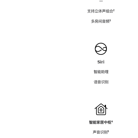
—
支持立体声组合
脚
²
注
多房间音频
脚
³
注
Siri
智能助理
语音识别
智能家居中枢
脚
⁴
注
声音识别
脚
⁵