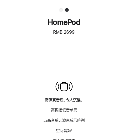
HomePod
RMB 2699
高保真音质，令人沉浸。
高振幅低音单元
五高音单元波束成形阵列
空间音频
脚
¹
注