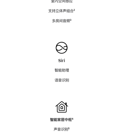
室内空间感应
支持立体声组合
脚
²
注
多房间音频
脚
³
注
Siri
智能助理
语音识别
智能家居中枢
脚
⁴
注
声音识别
脚
⁵