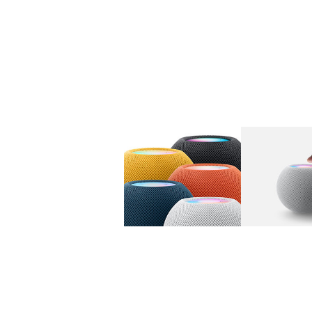
图库
图像
1