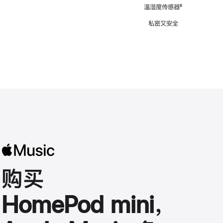
注
温湿度传感器
脚
⁶
注
私密又安全
购买
HomePod mini，