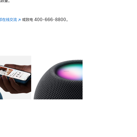
数量。
即在线交流
(在
或致电
400-666-8800。
新
窗
口
中
打
开)
库
图像
4
图库
图像
5