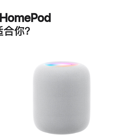
HomePod
适合你？
进
一
步
了
解
HomePod<