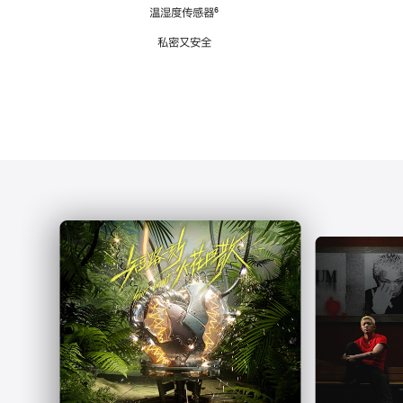
注
温湿度传感器
脚
⁶
注
私密又安全