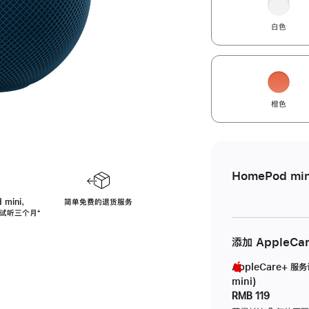
白色
橙色
HomePod min
 mini，
简单免费的退货服务
免费试听三个月
脚
⁺
注
添加 AppleCa
AppleCare+ 服
mini)
RMB 119