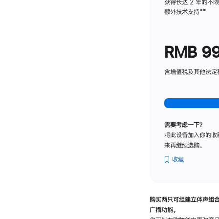
获得长达 2 年的不
额外技术支持
脚
**
注
RMB 9
含增值税及其他法定税费
需要考虑一下？
将此设备加入你的收
来再继续选购。
收藏
购买两只可组建立体声组
广播功能。