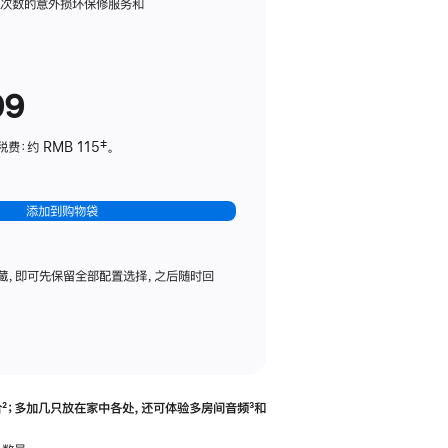
务
限次数的意外损坏保修服务和
计
划
(适
99
用
于
：约 RMB 115‡。
HomePod
mini)
添加到购物袋
藏，即可先保留全部配置选择，之后随时回
合
脚
²；多加几只放在家中各处，还可体验多‍房‍间音频
脚
³和
注
注