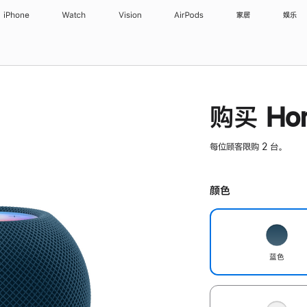
iPhone
Watch
Vision
AirPods
家居
娱乐
购买 Hom
每位顾客限购 2 台。
颜色
蓝色