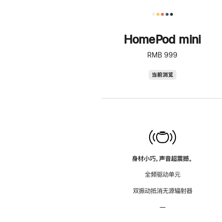
HomePod mini
RMB 999
HomePod
当前浏览
mini
身材小巧，声音超震撼。
全频驱动单元
双振动抵消无源辐射器
—