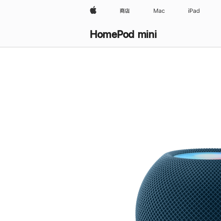
Apple
商店
Mac
iPad
HomePod mini
购
买
HomePod mini