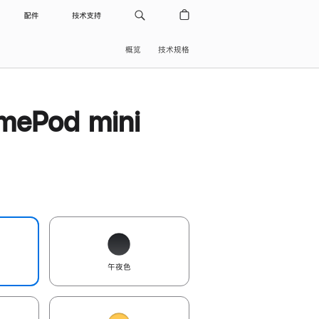
配件
技术支持
概览
技术规格
ePod mini
午夜色