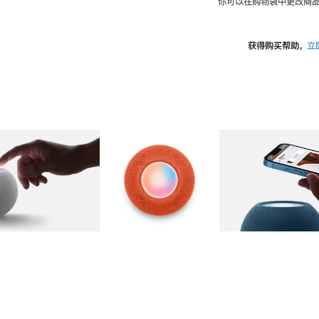
你可以在购物袋中更改商品
获得购买帮助，
立
图库
图像
2
图库
图像
3
图