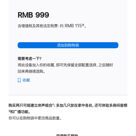
划
(适
RMB 999
用
于
含增值税及其他法定税费：约 RMB 115‡。
HomeP
mini)
添加到购物袋
需要考虑一下？
将此设备加入你的收藏，即可先保留全部配置选择，之后随时
回来再继续选购。
收藏
购买两只可组建立体声组合
脚
²；多加几只放在家中各处，还可体验多‍房‍间音频
脚
³和广播功能。
注
注
你可以在购物袋中更改商品数量。
获得购买帮助，