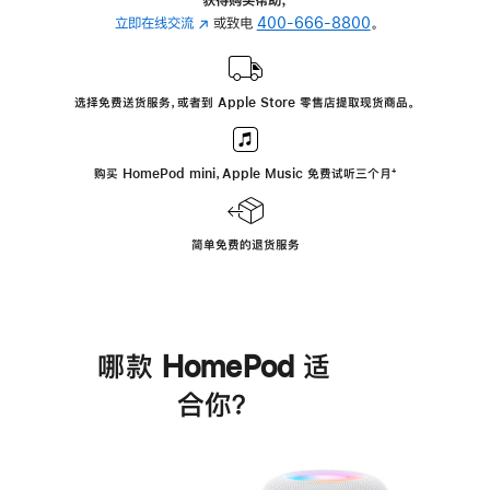
立即在线交流
(在
或致电
400-666-8800
。
新
窗
口
选择免费送货服务，或者到 Apple Store 零售店提取现货商品。
中
打
开)
购买 HomePod mini，Apple Music 免费试听三个月
脚
⁺
注
简单免费的退货服务
哪款 HomePod 适
合你？
进
一
步