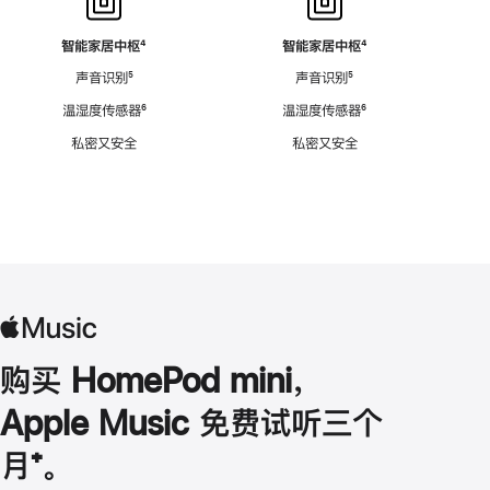
智能家居中枢
脚
⁴
智能家居中枢
脚
⁴
注
注
声音识别
脚
⁵
声音识别
脚
⁵
注
注
温湿度传感器
脚
⁶
温湿度传感器
脚
⁶
注
注
私密又安全
私密又安全
购买 HomePod mini，
Apple Music 免费试听三个
月
脚
⁺。