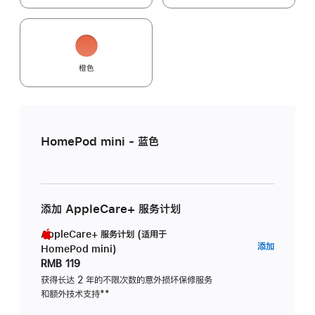
橙色
HomePod mini - 蓝色
添加 AppleCare+ 服务计划
AppleCare+ 服务计划 (适用于
AppleC
添加
HomePod mini)
服
RMB 119
务
获得长达 2 年的不限次数的意外损坏保修服务
和额外技术支持
脚
**
计
注