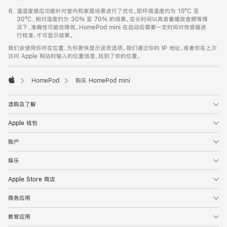
温湿度感应功能针对室内和家居场景进行了优化，即环境温度约为 15ºC 至
30ºC、相对湿度约为 30% 至 70% 的场景。在长时间以高音量播放音频等情
况下，准确性可能会降低。HomePod mini 在启动后需要一定时间对传感器进
行校准，才可显示结果。
我们会使用你所在位置，为你更快显示送货选项。我们通过你的 IP 地址，或者你在上次
访问 Apple 网站时输入的位置信息，找到了你的位置。
HomePod
购买 HomePod mini
Apple
选购及了解
Apple 钱包
账户
娱乐
Apple Store 商店
商务应用
教育应用