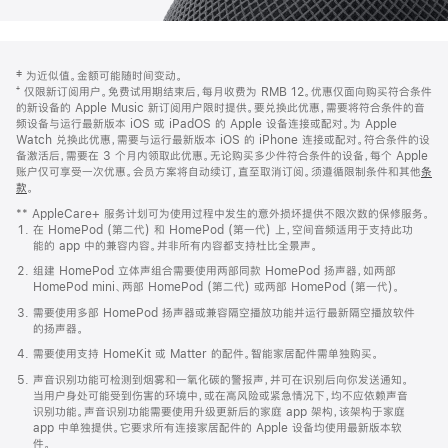
网
脚
‡ 为近似值。金额可能随时间变动。
注
页
⁺ 仅限新订阅用户。免费试用期结束后，每月收费为 RMB 12。优惠仅面向购买符合条件
页
的新设备的 Apple Music 新订阅用户限时提供。要兑换此优惠，需要将符合条件的音
频设备与运行最新版本 iOS 或 iPadOS 的 Apple 设备连接或配对。为 Apple
脚
Watch 兑换此优惠，需要与运行最新版本 iOS 的 iPhone 连接或配对。符合条件的设
备激活后，需要在 3 个月内领取此优惠。无论购买多少件符合条件的设备，每个 Apple
账户仅可享受一次优惠。会员方案将自动续订，直至取消订阅。须遵循限制条件和其他
条
款
。
(在
新
** AppleCare+ 服务计划可为使用过程中发生的意外损坏提供不限次数的保修服务。
窗
在 HomePod (第二代) 和 HomePod (第一代) 上，空间音频适用于支持此功
口
能的 app 中的兼容内容。并非所有内容都支持杜比全景声。
中
打
组建 HomePod 立体声组合需要使用两部同款 HomePod 扬声器，如两部
开)
HomePod mini、两部 HomePod (第二代) 或两部 HomePod (第一代)。
需要使用多部 HomePod 扬声器或兼容隔空播放功能并运行最新隔空播放软件
的扬声器。
需要使用支持 HomeKit 或 Matter 的配件。智能家居配件需单独购买。
声音识别功能可检测到烟雾和一氧化碳的警报声，并可在识别后向你发送通知。
当用户身处可能受到伤害的环境中，或在高风险或紧急情况下，均不应依赖声音
识别功能。声音识别功能需要使用升级更新后的家庭 app 架构，该架构于家庭
app 中单独提供。它要求所有连接家居配件的 Apple 设备均使用最新版本软
件。