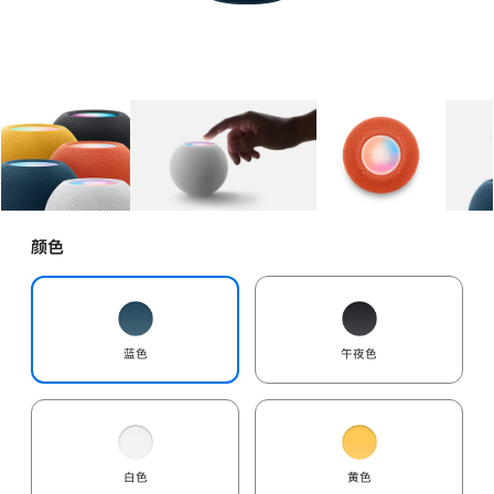
图库
图像
1
图库
图像
2
图库
图像
3
颜色
蓝色
午夜色
白色
黄色