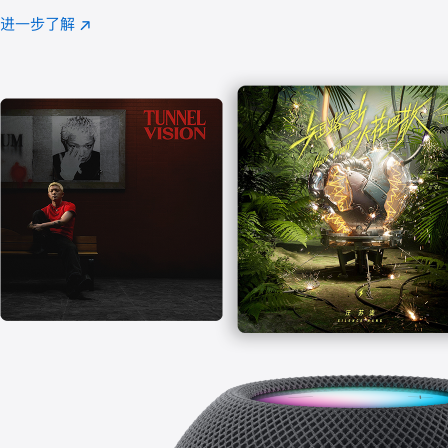
注
进一步了解
Apple
(在
Music
新
窗
口
中
打
开)