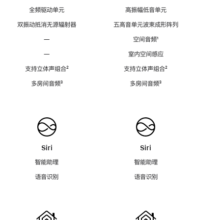
全频驱动单元
高振幅低音单元
双振动抵消无源辐射器
五高音单元波束成形阵列
—
空间音频
脚
¹
注
—
室内空间感应
支持立体声组合
脚
²
支持立体声组合
脚
²
注
注
多房间音频
脚
³
多房间音频
脚
³
注
注
Siri
Siri
智能助理
智能助理
语音识别
语音识别