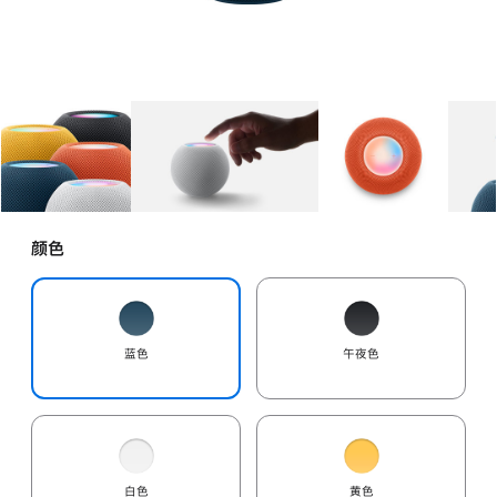
图库
图像
1
图库
图像
2
图库
图像
3
颜色
蓝色
午夜色
白色
黄色