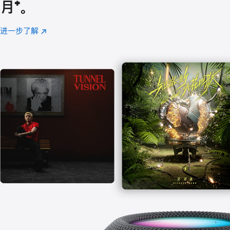
月
脚
⁺。
注
进一步了解
Apple
(在
Music
新
窗
口
中
打
开)