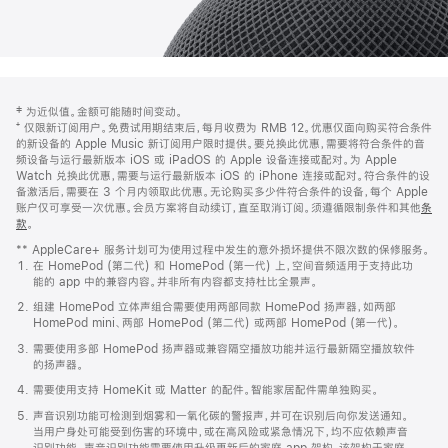
网
脚
‡ 为近似值。金额可能随时间变动。
注
页
⁺ 仅限新订阅用户。免费试用期结束后，每月收费为 RMB 12。优惠仅面向购买符合条件
页
的新设备的 Apple Music 新订阅用户限时提供。要兑换此优惠，需要将符合条件的音
频设备与运行最新版本 iOS 或 iPadOS 的 Apple 设备连接或配对。为 Apple
脚
Watch 兑换此优惠，需要与运行最新版本 iOS 的 iPhone 连接或配对。符合条件的设
备激活后，需要在 3 个月内领取此优惠。无论购买多少件符合条件的设备，每个 Apple
账户仅可享受一次优惠。会员方案将自动续订，直至取消订阅。须遵循限制条件和其他
条
款
。
(在
新
** AppleCare+ 服务计划可为使用过程中发生的意外损坏提供不限次数的保修服务。
窗
在 HomePod (第二代) 和 HomePod (第一代) 上，空间音频适用于支持此功
口
能的 app 中的兼容内容。并非所有内容都支持杜比全景声。
中
打
组建 HomePod 立体声组合需要使用两部同款 HomePod 扬声器，如两部
开)
HomePod mini、两部 HomePod (第二代) 或两部 HomePod (第一代)。
需要使用多部 HomePod 扬声器或兼容隔空播放功能并运行最新隔空播放软件
的扬声器。
需要使用支持 HomeKit 或 Matter 的配件。智能家居配件需单独购买。
声音识别功能可检测到烟雾和一氧化碳的警报声，并可在识别后向你发送通知。
当用户身处可能受到伤害的环境中，或在高风险或紧急情况下，均不应依赖声音
识别功能。声音识别功能需要使用升级更新后的家庭 app 架构，该架构于家庭