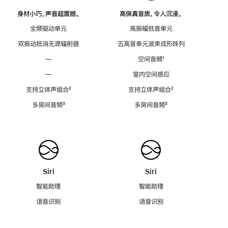
身材小巧，声音超震撼。
高保真音质，令人沉浸。
全频驱动单元
高振幅低音单元
双振动抵消无源辐射器
五高音单元波束成形阵列
—
空间音频
脚
¹
注
—
室内空间感应
支持立体声组合
脚
²
支持立体声组合
脚
²
注
注
多房间音频
脚
³
多房间音频
脚
³
注
注
Siri
Siri
智能助理
智能助理
语音识别
语音识别