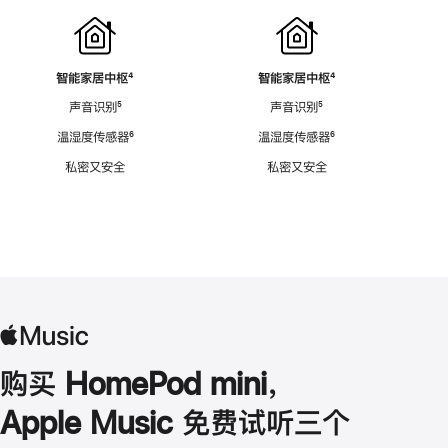
智能家居中枢
脚
⁴
智能家居中枢
脚
⁴
注
注
声音识别
脚
⁵
声音识别
脚
⁵
注
注
温湿度传感器
脚
⁶
温湿度传感器
脚
⁶
注
注
私密又安全
私密又安全
购买 HomePod mini，
Apple Music 免费试听三个