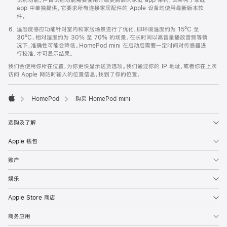
app 中单独提供。它要求所有连接家居配件的 Apple 设备均使用最新版本软
件。
温湿度感应功能针对室内和家居场景进行了优化，即环境温度约为 15ºC 至
30ºC、相对湿度约为 30% 至 70% 的场景。在长时间以高音量播放音频等情
况下，准确性可能会降低。HomePod mini 在启动后需要一定时间对传感器进
行校准，才可显示结果。
我们会使用你所在位置，为你更快显示送货选项。我们通过你的 IP 地址，或者你在上次
访问 Apple 网站时输入的位置信息，找到了你的位置。
HomePod
购买 HomePod mini
Apple
选购及了解
Apple 钱包
账户
娱乐
Apple Store 商店
商务应用