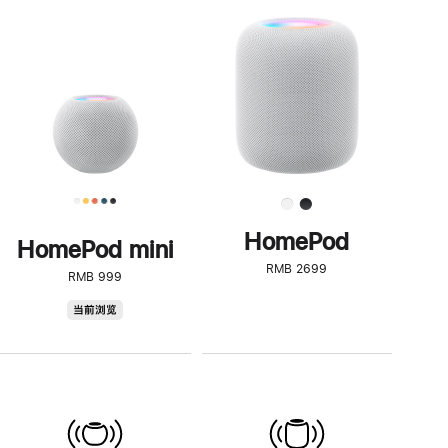
一
步
了
解
HomePod<
HomePod
HomePod mini
RMB 2699
RMB 999
HomePod
当前浏览
mini