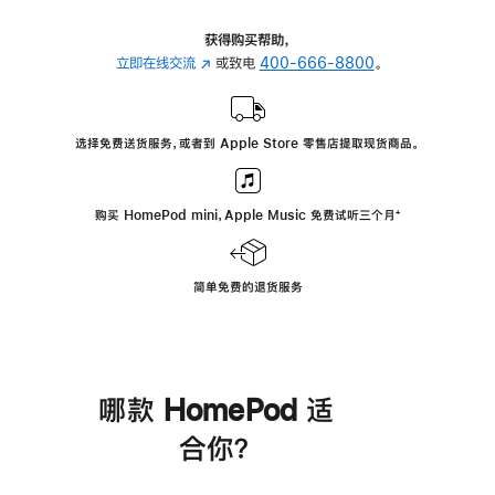
获得购买帮助，
立即在线交流
(在
或致电
400-666-8800
。
新
窗
口
选择免费送货服务，或者到 Apple Store 零售店提取现货商品。
中
打
开)
购买 HomePod mini，Apple Music 免费试听三个月
脚
⁺
注
简单免费的退货服务
哪款 HomePod 适
合你？
进