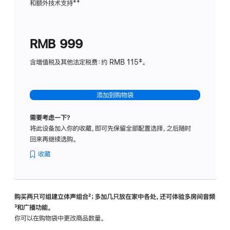
和额外技术支持
脚
**
计
注
划
(适
RMB 999
用
于
含增值税及其他法定税费：约 RMB 115‡。
HomeP
mini)
添加到购物袋
需要考虑一下？
将此设备加入你的收藏，即可先保留全部配置选择，之后随时
回来再继续选购。
收藏
购买两只可组建立体声组合
脚
²；多加几只放在家中各处，还可体验多‍房‍间音频
脚
³和广播功能。
注
注
你可以在购物袋中更改商品数量。