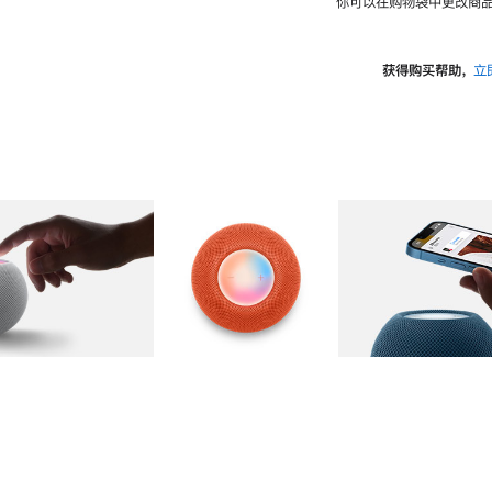
你可以在购物袋中更改商品
获得购买帮助，
立
图库
图像
2
图库
图像
3
图