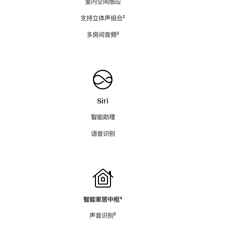
室内空间感应
支持立体声组合
脚
²
注
多房间音频
脚
³
注
Siri
智能助理
语音识别
智能家居中枢
脚
⁴
注
声音识别
脚
⁵