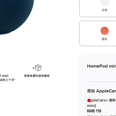
白色
橙色
HomePod min
 mini，
简单免费的退货服务
免费试听三个月
脚
⁺
注
添加 AppleCa
AppleCare+ 服
mini)
RMB 119