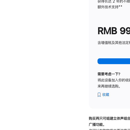
获得长达 2 年的不
额外技术支持
脚
**
注
RMB 9
含增值税及其他法定税费
需要考虑一下？
将此设备加入你的收
来再继续选购。
收藏
购买两只可组建立体声组
广播功能。