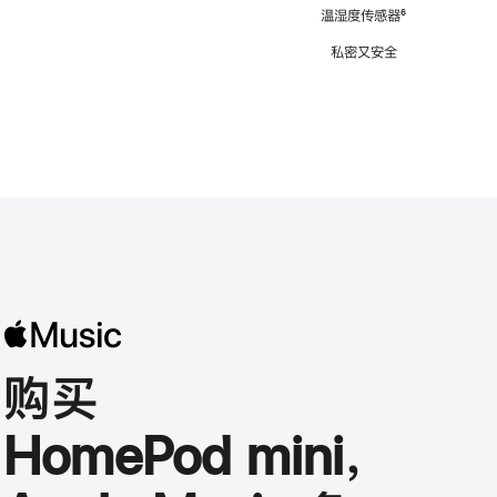
注
温湿度传感器
脚
⁶
注
私密又安全
购买
HomePod mini，