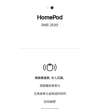
HomePod
RMB 2699
高保真音质，令人沉浸。
高振幅低音单元
五高音单元波束成形阵列
空间音频
脚
¹
注