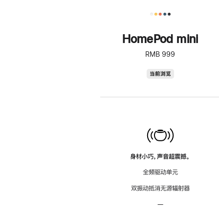
HomePod mini
RMB 999
HomePod
当前浏览
mini
身材小巧，声音超震撼。
全频驱动单元
双振动抵消无源辐射器
—