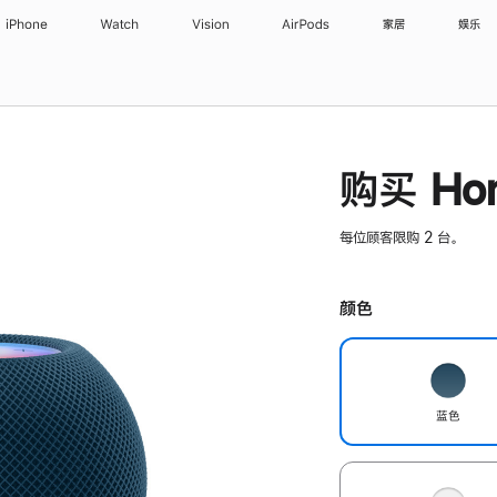
iPhone
Watch
Vision
AirPods
家居
娱乐
购买 Hom
每位顾客限购 2 台。
颜色
蓝色