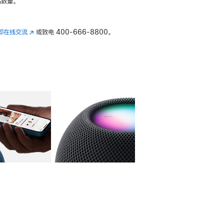
数量。
即在线交流
(在
或致电
400-666-8800。
新
窗
口
中
打
开)
库
图像
4
图库
图像
5