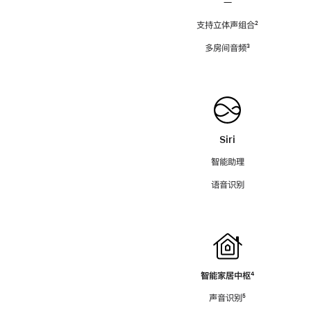
—
支持立体声组合
脚
²
注
多房间音频
脚
³
注
Siri
智能助理
语音识别
智能家居中枢
脚
⁴
注
声音识别
脚
⁵