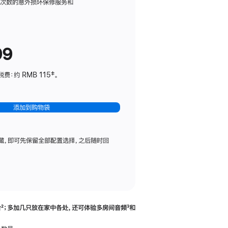
务
限次数的意外损坏保修服务和
计
划
(适
99
用
于
：约 RMB 115‡。
HomePod
mini)
添加到购物袋
藏，即可先保留全部配置选择，之后随时回
合
脚
²；多加几只放在家中各处，还可体验多‍房‍间音频
脚
³和
注
注