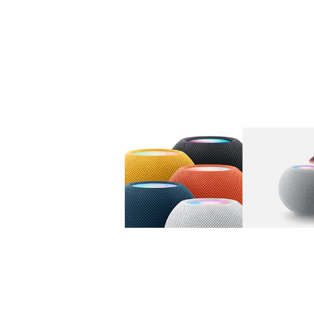
图库
图像
1