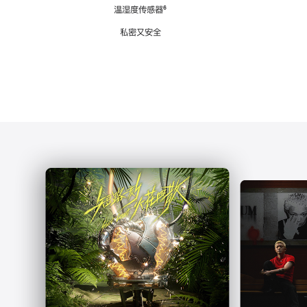
注
温湿度传感器
脚
⁶
注
私密又安全