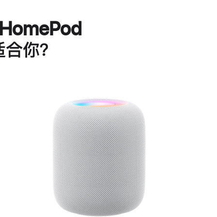
HomePod
适合你？
进
一
步
了
解
HomePod<