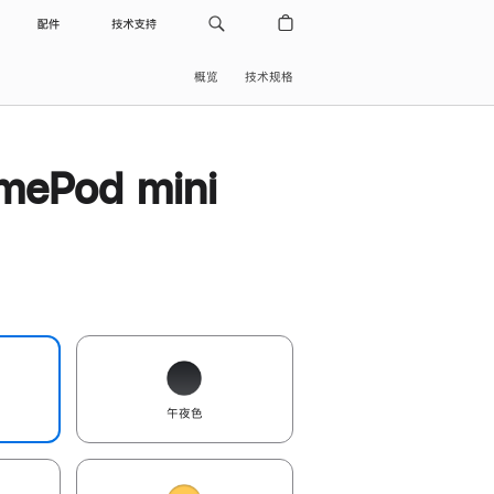
配件
技术支持
概览
技术规格
ePod mini
午夜色