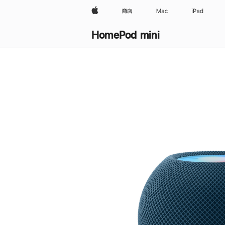
Apple
商店
Mac
iPad
HomePod mini
购
买
HomePod mini