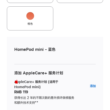
橙色
HomePod mini - 蓝色
添加 AppleCare+ 服务计划
AppleCare+ 服务计划 (适用于
AppleC
添加
HomePod mini)
服
RMB 119
务
获得长达 2 年的不限次数的意外损坏保修服务
和额外技术支持
脚
**
计
注