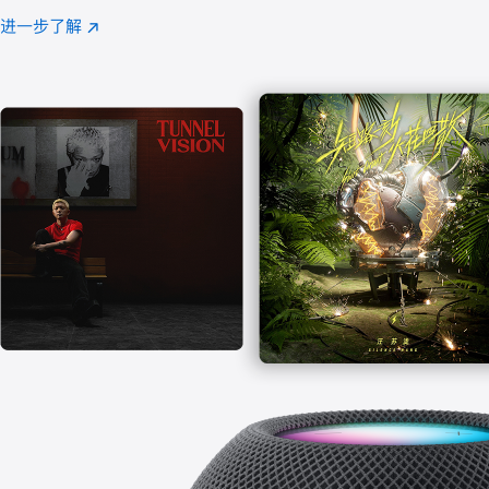
注
进一步了解
Apple
(在
Music
新
窗
口
中
打
开)