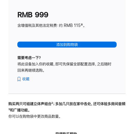
划
(适
RMB 999
用
于
含增值税及其他法定税费：约 RMB 115‡。
HomeP
mini)
添加到购物袋
需要考虑一下？
将此设备加入你的收藏，即可先保留全部配置选择，之后随时
回来再继续选购。
收藏
购买两只可组建立体声组合
脚
²；多加几只放在家中各处，还可体验多‍房‍间音频
脚
³和广播功能。
注
注
你可以在购物袋中更改商品数量。
获得购买帮助，