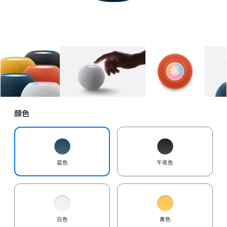
图库
图像
1
图库
图像
2
图库
图像
3
颜色
蓝色
午夜色
白色
黄色