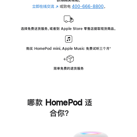
立即在线交流
(在
或致电
400-666-8800
。
新
窗
口
选择免费送货服务，或者到 Apple Store 零售店提取现货商品。
中
打
开)
购买 HomePod mini，Apple Music 免费试听三个月
脚
⁺
注
简单免费的退货服务
哪款 HomePod 适
合你？
进
一
步