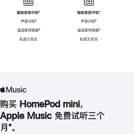
智能家居中枢
脚
⁴
智能家居中枢
脚
⁴
注
注
声音识别
脚
⁵
声音识别
脚
⁵
注
注
温湿度传感器
脚
⁶
温湿度传感器
脚
⁶
注
注
私密又安全
私密又安全
购买 HomePod mini，
Apple Music 免费试听三个
月
脚
⁺。