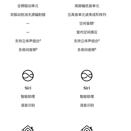
全频驱动单元
高振幅低音单元
双振动抵消无源辐射器
五高音单元波束成形阵列
—
空间音频
脚
¹
注
—
室内空间感应
支持立体声组合
脚
²
支持立体声组合
脚
²
注
注
多房间音频
脚
³
多房间音频
脚
³
注
注
Siri
Siri
智能助理
智能助理
语音识别
语音识别