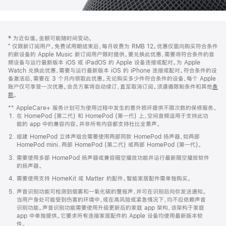
网
脚
‡ 为近似值。金额可能随时间变动。
注
页
⁺ 仅限新订阅用户。免费试用期结束后，每月收费为 RMB 12。优惠仅面向购买符合条件
页
的新设备的 Apple Music 新订阅用户限时提供。要兑换此优惠，需要将符合条件的音
频设备与运行最新版本 iOS 或 iPadOS 的 Apple 设备连接或配对。为 Apple
脚
Watch 兑换此优惠，需要与运行最新版本 iOS 的 iPhone 连接或配对。符合条件的设
备激活后，需要在 3 个月内领取此优惠。无论购买多少件符合条件的设备，每个 Apple
账户仅可享受一次优惠。会员方案将自动续订，直至取消订阅。须遵循限制条件和其他
条
款
。
(在
新
** AppleCare+ 服务计划可为使用过程中发生的意外损坏提供不限次数的保修服务。
窗
在 HomePod (第二代) 和 HomePod (第一代) 上，空间音频适用于支持此功
口
能的 app 中的兼容内容。并非所有内容都支持杜比全景声。
中
打
组建 HomePod 立体声组合需要使用两部同款 HomePod 扬声器，如两部
开)
HomePod mini、两部 HomePod (第二代) 或两部 HomePod (第一代)。
需要使用多部 HomePod 扬声器或兼容隔空播放功能并运行最新隔空播放软件
的扬声器。
需要使用支持 HomeKit 或 Matter 的配件。智能家居配件需单独购买。
声音识别功能可检测到烟雾和一氧化碳的警报声，并可在识别后向你发送通知。
当用户身处可能受到伤害的环境中，或在高风险或紧急情况下，均不应依赖声音
识别功能。声音识别功能需要使用升级更新后的家庭 app 架构，该架构于家庭
app 中单独提供。它要求所有连接家居配件的 Apple 设备均使用最新版本软
件。