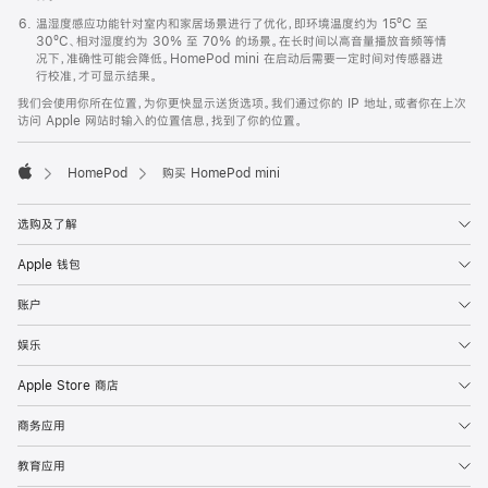
温湿度感应功能针对室内和家居场景进行了优化，即环境温度约为 15ºC 至
30ºC、相对湿度约为 30% 至 70% 的场景。在长时间以高音量播放音频等情
况下，准确性可能会降低。HomePod mini 在启动后需要一定时间对传感器进
行校准，才可显示结果。
我们会使用你所在位置，为你更快显示送货选项。我们通过你的 IP 地址，或者你在上次
访问 Apple 网站时输入的位置信息，找到了你的位置。
HomePod
购买 HomePod mini
Apple
选购及了解
Apple 钱包
账户
娱乐
Apple Store 商店
商务应用
教育应用