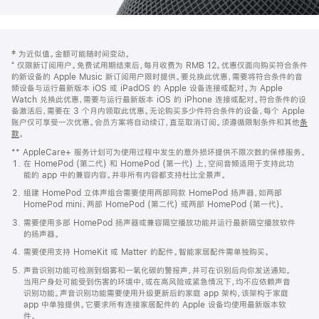
网
脚
‡ 为近似值。金额可能随时间变动。
注
页
⁺ 仅限新订阅用户。免费试用期结束后，每月收费为 RMB 12。优惠仅面向购买符合条件
页
的新设备的 Apple Music 新订阅用户限时提供。要兑换此优惠，需要将符合条件的音
频设备与运行最新版本 iOS 或 iPadOS 的 Apple 设备连接或配对。为 Apple
脚
Watch 兑换此优惠，需要与运行最新版本 iOS 的 iPhone 连接或配对。符合条件的设
备激活后，需要在 3 个月内领取此优惠。无论购买多少件符合条件的设备，每个 Apple
账户仅可享受一次优惠。会员方案将自动续订，直至取消订阅。须遵循限制条件和其他
条
款
。
(在
新
** AppleCare+ 服务计划可为使用过程中发生的意外损坏提供不限次数的保修服务。
窗
在 HomePod (第二代) 和 HomePod (第一代) 上，空间音频适用于支持此功
口
能的 app 中的兼容内容。并非所有内容都支持杜比全景声。
中
打
组建 HomePod 立体声组合需要使用两部同款 HomePod 扬声器，如两部
开)
HomePod mini、两部 HomePod (第二代) 或两部 HomePod (第一代)。
需要使用多部 HomePod 扬声器或兼容隔空播放功能并运行最新隔空播放软件
的扬声器。
需要使用支持 HomeKit 或 Matter 的配件。智能家居配件需单独购买。
声音识别功能可检测到烟雾和一氧化碳的警报声，并可在识别后向你发送通知。
当用户身处可能受到伤害的环境中，或在高风险或紧急情况下，均不应依赖声音
识别功能。声音识别功能需要使用升级更新后的家庭 app 架构，该架构于家庭
app 中单独提供。它要求所有连接家居配件的 Apple 设备均使用最新版本软
件。