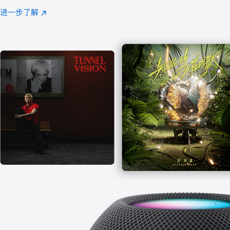
注
进一步了解
Apple
(在
Music
新
窗
口
中
打
开)