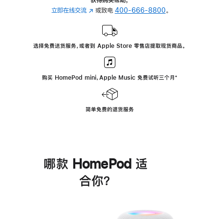
立即在线交流
(在
或致电
400-666-8800
。
新
窗
口
选择免费送货服务，或者到 Apple Store 零售店提取现货商品。
中
打
开)
购买 HomePod mini，Apple Music 免费试听三个月
脚
⁺
注
简单免费的退货服务
哪款 HomePod 适
合你？
进
一
步