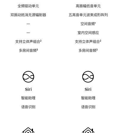
全频驱动单元
高振幅低音单元
双振动抵消无源辐射器
五高音单元波束成形阵列
—
空间音频
脚
¹
注
—
室内空间感应
支持立体声组合
脚
²
支持立体声组合
脚
²
注
注
多房间音频
脚
³
多房间音频
脚
³
注
注
Siri
Siri
智能助理
智能助理
语音识别
语音识别