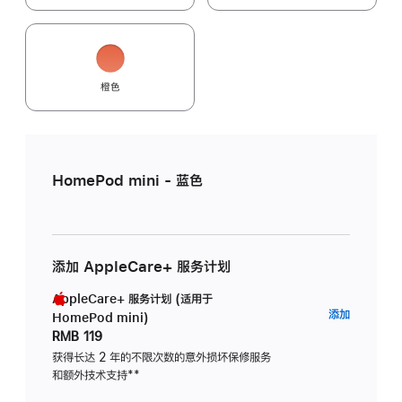
橙色
HomePod mini - 蓝色
添加 AppleCare+ 服务计划
AppleCare+ 服务计划 (适用于
AppleC
添加
HomePod mini)
服
RMB 119
务
获得长达 2 年的不限次数的意外损坏保修服务
和额外技术支持
脚
**
计
注