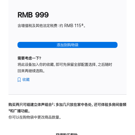
划
(适
RMB 999
用
于
含增值税及其他法定税费：约 RMB 115‡。
HomeP
mini)
添加到购物袋
需要考虑一下？
将此设备加入你的收藏，即可先保留全部配置选择，之后随时
回来再继续选购。
收藏
购买两只可组建立体声组合
脚
²；多加几只放在家中各处，还可体验多‍房‍间音频
脚
³和广播功能。
注
注
你可以在购物袋中更改商品数量。
获得购买帮助，