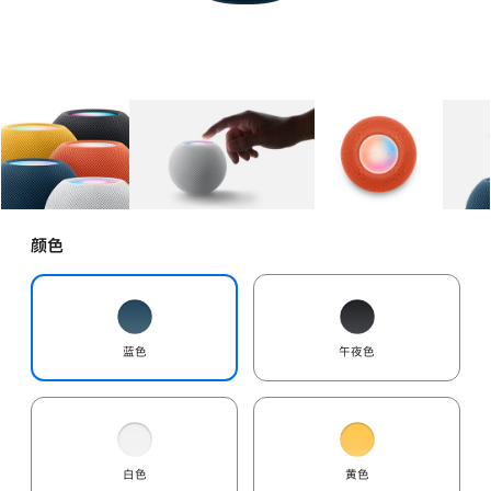
图库
图像
1
图库
图像
2
图库
图像
3
颜色
蓝色
午夜色
白色
黄色