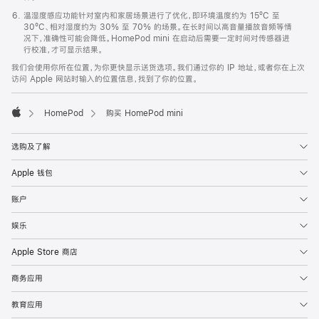
温湿度感应功能针对室内和家居场景进行了优化，即环境温度约为 15ºC 至
30ºC、相对湿度约为 30% 至 70% 的场景。在长时间以高音量播放音频等情
况下，准确性可能会降低。HomePod mini 在启动后需要一定时间对传感器进
行校准，才可显示结果。
我们会使用你所在位置，为你更快显示送货选项。我们通过你的 IP 地址，或者你在上次
访问 Apple 网站时输入的位置信息，找到了你的位置。
HomePod
购买 HomePod mini
Apple
选购及了解
Apple 钱包
账户
娱乐
Apple Store 商店
商务应用
教育应用