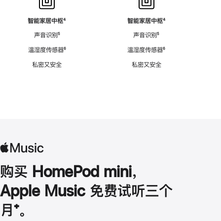
智能家居中枢
脚
⁴
智能家居中枢
脚
⁴
注
注
声音识别
脚
⁵
声音识别
脚
⁵
注
注
温湿度传感器
脚
⁶
温湿度传感器
脚
⁶
注
注
私密又安全
私密又安全
购买 HomePod mini，
Apple Music 免费试听三个
月
脚
⁺。