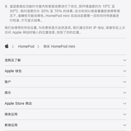
温湿度感应功能针对室内和家居场景进行了优化，即环境温度约为 15ºC 至
30ºC、相对湿度约为 30% 至 70% 的场景。在长时间以高音量播放音频等情
况下，准确性可能会降低。HomePod mini 在启动后需要一定时间对传感器进
行校准，才可显示结果。
我们会使用你所在位置，为你更快显示送货选项。我们通过你的 IP 地址，或者你在上次
访问 Apple 网站时输入的位置信息，找到了你的位置。
HomePod
购买 HomePod mini
Apple
选购及了解
Apple 钱包
账户
娱乐
Apple Store 商店
商务应用
教育应用