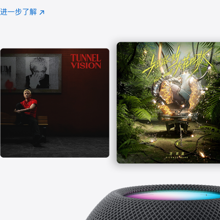
注
进一步了解
Apple
(在
Music
新
窗
口
中
打
开)