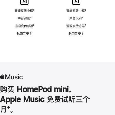
智能家居中枢
脚
⁴
智能家居中枢
脚
⁴
注
注
声音识别
脚
⁵
声音识别
脚
⁵
注
注
温湿度传感器
脚
⁶
温湿度传感器
脚
⁶
注
注
私密又安全
私密又安全
购买 HomePod mini，
Apple Music 免费试听三个
月
脚
⁺。