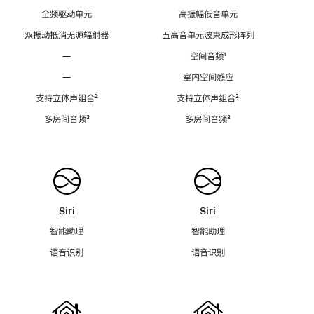
全频驱动单元
高振幅低音单元
双振动抵消无源辐射器
五高音单元波束成形阵列
—
空间音频
脚
¹
注
—
室内空间感应
支持立体声组合
脚
²
支持立体声组合
脚
²
注
注
多房间音频
脚
³
多房间音频
脚
³
注
注
Siri
Siri
智能助理
智能助理
语音识别
语音识别