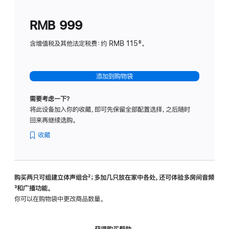
划
(适
RMB 999
用
于
含增值税及其他法定税费：约 RMB 115‡。
HomeP
mini)
添加到购物袋
需要考虑一下？
将此设备加入你的收藏，即可先保留全部配置选择，之后随时
回来再继续选购。
收藏
购买两只可组建立体声组合
脚
²；多加几只放在家中各处，还可体验多‍房‍间音频
脚
³和广播功能。
注
注
你可以在购物袋中更改商品数量。
获得购买帮助，