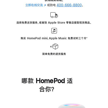
立即在线交流
(在
或致电
400-666-8800
。
新
窗
口
选择免费送货服务，或者到 Apple Store 零售店提取现货商品。
中
打
开)
购买 HomePod mini，Apple Music 免费试听三个月
脚
⁺
注
简单免费的退货服务
哪款 HomePod 适
合你？
进
一
步