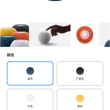
图库
图像
1
图库
图像
2
图库
图像
3
颜色
蓝色
午夜色
白色
黄色