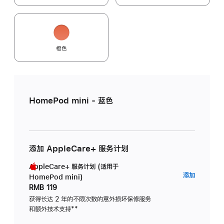
橙色
HomePod mini - 蓝色
添加 AppleCare+ 服务计划
AppleCare+ 服务计划 (适用于
AppleC
添加
HomePod mini)
服
RMB 119
务
获得长达 2 年的不限次数的意外损坏保修服务
和额外技术支持
脚
**
计
注