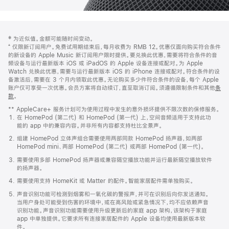
网
脚
‡ 为近似值。金额可能随时间变动。
注
页
⁺ 仅限新订阅用户。免费试用期结束后，每月收费为 RMB 12。优惠仅面向购买符合条件
页
的新设备的 Apple Music 新订阅用户限时提供。要兑换此优惠，需要将符合条件的音
频设备与运行最新版本 iOS 或 iPadOS 的 Apple 设备连接或配对。为 Apple
脚
Watch 兑换此优惠，需要与运行最新版本 iOS 的 iPhone 连接或配对。符合条件的设
备激活后，需要在 3 个月内领取此优惠。无论购买多少件符合条件的设备，每个 Apple
账户仅可享受一次优惠。会员方案将自动续订，直至取消订阅。须遵循限制条件和其他
条
款
。
(在
新
** AppleCare+ 服务计划可为使用过程中发生的意外损坏提供不限次数的保修服务。
窗
在 HomePod (第二代) 和 HomePod (第一代) 上，空间音频适用于支持此功
口
能的 app 中的兼容内容。并非所有内容都支持杜比全景声。
中
打
组建 HomePod 立体声组合需要使用两部同款 HomePod 扬声器，如两部
开)
HomePod mini、两部 HomePod (第二代) 或两部 HomePod (第一代)。
需要使用多部 HomePod 扬声器或兼容隔空播放功能并运行最新隔空播放软件
的扬声器。
需要使用支持 HomeKit 或 Matter 的配件。智能家居配件需单独购买。
声音识别功能可检测到烟雾和一氧化碳的警报声，并可在识别后向你发送通知。
当用户身处可能受到伤害的环境中，或在高风险或紧急情况下，均不应依赖声音
识别功能。声音识别功能需要使用升级更新后的家庭 app 架构，该架构于家庭
app 中单独提供。它要求所有连接家居配件的 Apple 设备均使用最新版本软
件。