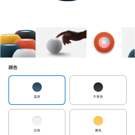
图库
图像
1
图库
图像
2
图库
图像
3
颜色
蓝色
午夜色
白色
黄色