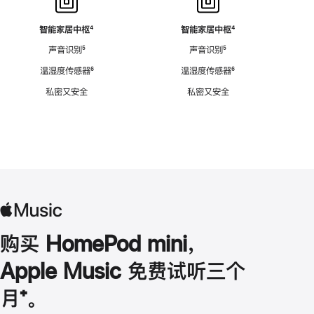
智能家居中枢
脚
⁴
智能家居中枢
脚
⁴
注
注
声音识别
脚
⁵
声音识别
脚
⁵
注
注
温湿度传感器
脚
⁶
温湿度传感器
脚
⁶
注
注
私密又安全
私密又安全
购买 HomePod mini，
Apple Music 免费试听三个
月
脚
⁺。