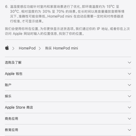
温湿度感应功能针对室内和家居场景进行了优化，即环境温度约为 15ºC 至
30ºC、相对湿度约为 30% 至 70% 的场景。在长时间以高音量播放音频等情
况下，准确性可能会降低。HomePod mini 在启动后需要一定时间对传感器进
行校准，才可显示结果。
我们会使用你所在位置，为你更快显示送货选项。我们通过你的 IP 地址，或者你在上次
访问 Apple 网站时输入的位置信息，找到了你的位置。
HomePod
购买 HomePod mini
Apple
选购及了解
Apple 钱包
账户
娱乐
Apple Store 商店
商务应用
教育应用