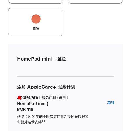
橙色
HomePod mini - 蓝色
添加 AppleCare+ 服务计划
AppleCare+ 服务计划 (适用于
AppleC
添加
HomePod mini)
服
RMB 119
务
获得长达 2 年的不限次数的意外损坏保修服务
和额外技术支持
脚
**
计
注