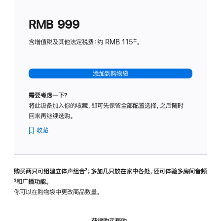
划
(适
RMB 999
用
于
含增值税及其他法定税费：约 RMB 115‡。
HomeP
mini)
添加到购物袋
需要考虑一下？
将此设备加入你的收藏，即可先保留全部配置选择，之后随时
回来再继续选购。
收藏
购买两只可组建立体声组合
脚
²；多加几只放在家中各处，还可体验多‍房‍间音频
脚
³和广播功能。
注
注
你可以在购物袋中更改商品数量。
获得购买帮助，