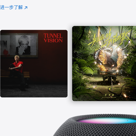
注
进一步了解
Apple
(在
Music
新
窗
口
中
打
开)