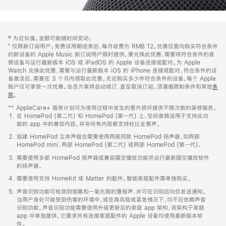
网
脚
‡ 为近似值。金额可能随时间变动。
注
页
⁺ 仅限新订阅用户。免费试用期结束后，每月收费为 RMB 12。优惠仅面向购买符合条件
页
的新设备的 Apple Music 新订阅用户限时提供。要兑换此优惠，需要将符合条件的音
频设备与运行最新版本 iOS 或 iPadOS 的 Apple 设备连接或配对。为 Apple
脚
Watch 兑换此优惠，需要与运行最新版本 iOS 的 iPhone 连接或配对。符合条件的设
备激活后，需要在 3 个月内领取此优惠。无论购买多少件符合条件的设备，每个 Apple
账户仅可享受一次优惠。会员方案将自动续订，直至取消订阅。须遵循限制条件和其他
条
款
。
(在
新
** AppleCare+ 服务计划可为使用过程中发生的意外损坏提供不限次数的保修服务。
窗
在 HomePod (第二代) 和 HomePod (第一代) 上，空间音频适用于支持此功
口
能的 app 中的兼容内容。并非所有内容都支持杜比全景声。
中
打
组建 HomePod 立体声组合需要使用两部同款 HomePod 扬声器，如两部
开)
HomePod mini、两部 HomePod (第二代) 或两部 HomePod (第一代)。
需要使用多部 HomePod 扬声器或兼容隔空播放功能并运行最新隔空播放软件
的扬声器。
需要使用支持 HomeKit 或 Matter 的配件。智能家居配件需单独购买。
声音识别功能可检测到烟雾和一氧化碳的警报声，并可在识别后向你发送通知。
当用户身处可能受到伤害的环境中，或在高风险或紧急情况下，均不应依赖声音
识别功能。声音识别功能需要使用升级更新后的家庭 app 架构，该架构于家庭
app 中单独提供。它要求所有连接家居配件的 Apple 设备均使用最新版本软
件。