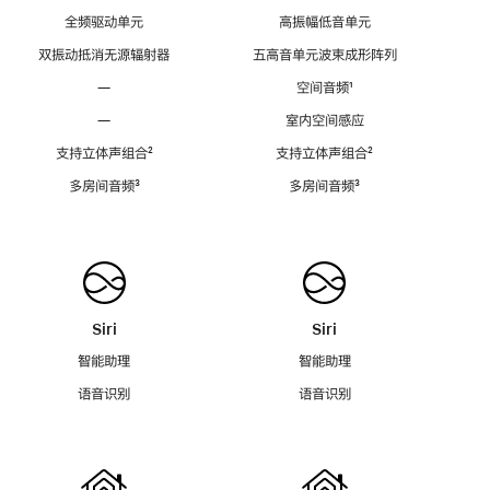
全频驱动单元
高振幅低音单元
双振动抵消无源辐射器
五高音单元波束成形阵列
—
空间音频
脚
¹
注
—
室内空间感应
支持立体声组合
脚
²
支持立体声组合
脚
²
注
注
多房间音频
脚
³
多房间音频
脚
³
注
注
Siri
Siri
智能助理
智能助理
语音识别
语音识别