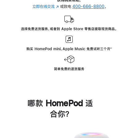
立即在线交流
(在
或致电
400-666-8800
。
新
窗
口
选择免费送货服务，或者到 Apple Store 零售店提取现货商品。
中
打
开)
购买 HomePod mini，Apple Music 免费试听三个月
脚
⁺
注
简单免费的退货服务
哪款 HomePod 适
合你？
进
一
步