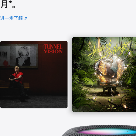
月
脚
⁺。
注
进一步了解
Apple
(在
Music
新
窗
口
中
打
开)