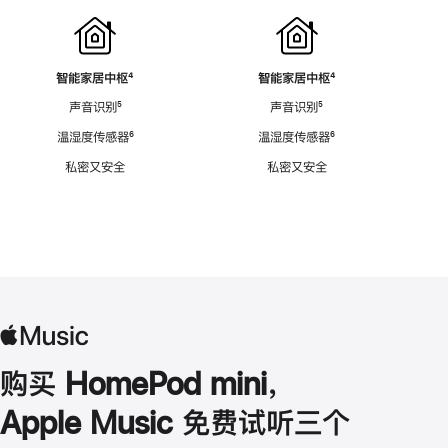
智能家居中枢
脚
⁴
智能家居中枢
脚
⁴
注
注
声音识别
脚
⁵
声音识别
脚
⁵
注
注
温湿度传感器
脚
⁶
温湿度传感器
脚
⁶
注
注
私密又安全
私密又安全
购买 HomePod mini，
Apple Music 免费试听三个