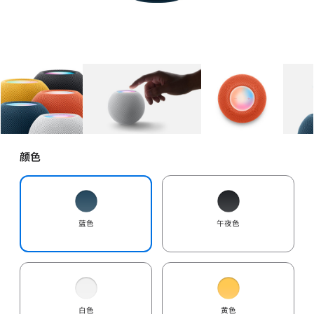
图库
图像
1
图库
图像
2
图库
图像
3
颜色
蓝色
午夜色
白色
黄色