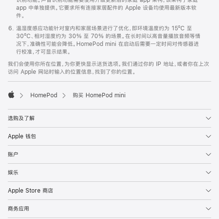
app 中单独提供。它要求所有连接家居配件的 Apple 设备均使用最新版本软
件。
温湿度感应功能针对室内和家居场景进行了优化，即环境温度约为 15ºC 至
30ºC、相对湿度约为 30% 至 70% 的场景。在长时间以高音量播放音频等情
况下，准确性可能会降低。HomePod mini 在启动后需要一定时间对传感器进
行校准，才可显示结果。
我们会使用你所在位置，为你更快显示送货选项。我们通过你的 IP 地址，或者你在上次
访问 Apple 网站时输入的位置信息，找到了你的位置。
HomePod
购买 HomePod mini
Apple
选购及了解
Apple 钱包
账户
娱乐
Apple Store 商店
商务应用