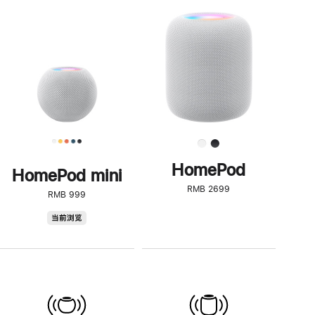
一
步
了
解
HomePod<
HomePod
HomePod mini
RMB 2699
RMB 999
HomePod
当前浏览
mini