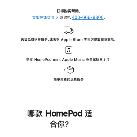
获得购买帮助，
立即在线交流
(在
或致电
400-666-8800
。
新
窗
口
选择免费送货服务，或者到 Apple Store 零售店提取现货商品。
中
打
开)
购买 HomePod mini，Apple Music 免费试听三个月
脚
⁺
注
简单免费的退货服务
哪款 HomePod 适
合你？
进