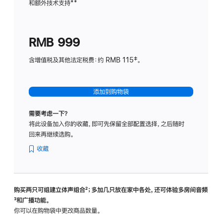
和额外技术支持
脚
**
计
注
划
(适
RMB 999
用
于
含增值税及其他法定税费：约 RMB 115‡。
HomeP
mini)
添加到购物袋
需要考虑一下？
将此设备加入你的收藏，即可先保留全部配置选择，之后随时
回来再继续选购。
收藏
购买两只可组建立体声组合
脚
²；多加几只放在家中各处，还可体验多‍房‍间音频
脚
³和广播功能。
注
注
你可以在购物袋中更改商品数量。