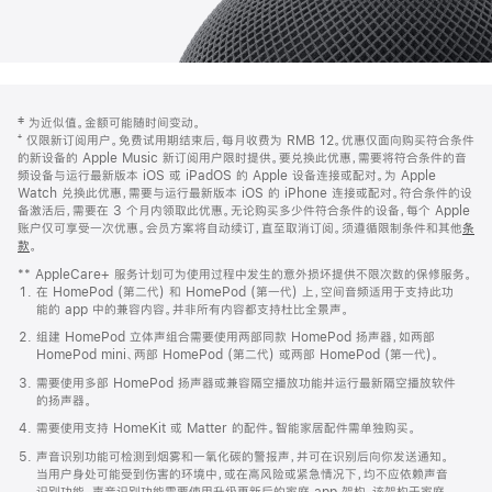
网
脚
‡ 为近似值。金额可能随时间变动。
注
页
⁺ 仅限新订阅用户。免费试用期结束后，每月收费为 RMB 12。优惠仅面向购买符合条件
页
的新设备的 Apple Music 新订阅用户限时提供。要兑换此优惠，需要将符合条件的音
频设备与运行最新版本 iOS 或 iPadOS 的 Apple 设备连接或配对。为 Apple
脚
Watch 兑换此优惠，需要与运行最新版本 iOS 的 iPhone 连接或配对。符合条件的设
备激活后，需要在 3 个月内领取此优惠。无论购买多少件符合条件的设备，每个 Apple
账户仅可享受一次优惠。会员方案将自动续订，直至取消订阅。须遵循限制条件和其他
条
款
。
(在
新
** AppleCare+ 服务计划可为使用过程中发生的意外损坏提供不限次数的保修服务。
窗
在 HomePod (第二代) 和 HomePod (第一代) 上，空间音频适用于支持此功
口
能的 app 中的兼容内容。并非所有内容都支持杜比全景声。
中
打
组建 HomePod 立体声组合需要使用两部同款 HomePod 扬声器，如两部
开)
HomePod mini、两部 HomePod (第二代) 或两部 HomePod (第一代)。
需要使用多部 HomePod 扬声器或兼容隔空播放功能并运行最新隔空播放软件
的扬声器。
需要使用支持 HomeKit 或 Matter 的配件。智能家居配件需单独购买。
声音识别功能可检测到烟雾和一氧化碳的警报声，并可在识别后向你发送通知。
当用户身处可能受到伤害的环境中，或在高风险或紧急情况下，均不应依赖声音
识别功能。声音识别功能需要使用升级更新后的家庭 app 架构，该架构于家庭