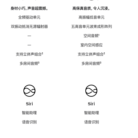
身材小巧，声音超震撼。
高保真音质，令人沉浸。
全频驱动单元
高振幅低音单元
双振动抵消无源辐射器
五高音单元波束成形阵列
—
空间音频
脚
¹
注
—
室内空间感应
支持立体声组合
脚
²
支持立体声组合
脚
²
注
注
多房间音频
脚
³
多房间音频
脚
³
注
注
Siri
Siri
智能助理
智能助理
语音识别
语音识别