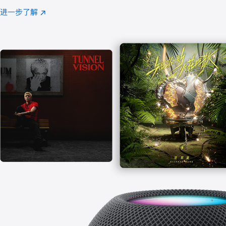
注
进一步了解
Apple
(在
Music
新
窗
口
中
打
开)