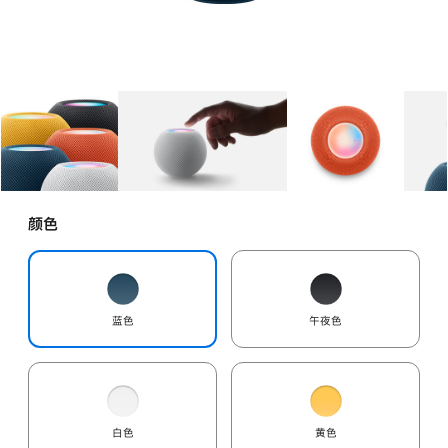
图库
图像
1
图库
图像
2
图库
图像
3
颜色
蓝色
午夜色
白色
黄色