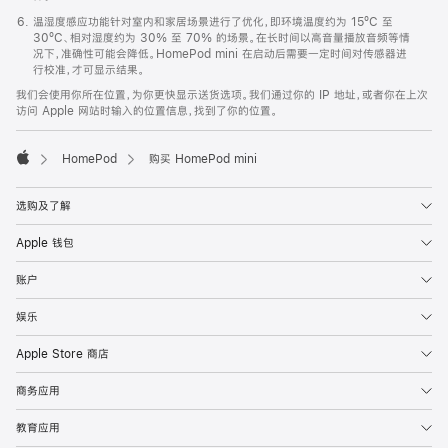
温湿度感应功能针对室内和家居场景进行了优化，即环境温度约为 15ºC 至
30ºC、相对湿度约为 30% 至 70% 的场景。在长时间以高音量播放音频等情
况下，准确性可能会降低。HomePod mini 在启动后需要一定时间对传感器进
行校准，才可显示结果。
我们会使用你所在位置，为你更快显示送货选项。我们通过你的 IP 地址，或者你在上次
访问 Apple 网站时输入的位置信息，找到了你的位置。
HomePod
购买 HomePod mini
Apple
选购及了解
Apple 钱包
账户
娱乐
Apple Store 商店
商务应用
教育应用