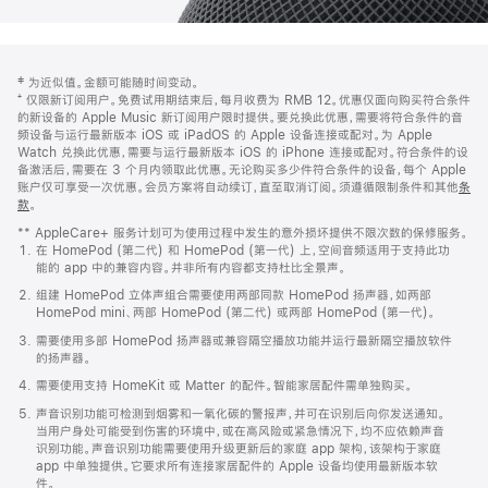
网
脚
‡ 为近似值。金额可能随时间变动。
注
页
⁺ 仅限新订阅用户。免费试用期结束后，每月收费为 RMB 12。优惠仅面向购买符合条件
页
的新设备的 Apple Music 新订阅用户限时提供。要兑换此优惠，需要将符合条件的音
频设备与运行最新版本 iOS 或 iPadOS 的 Apple 设备连接或配对。为 Apple
脚
Watch 兑换此优惠，需要与运行最新版本 iOS 的 iPhone 连接或配对。符合条件的设
备激活后，需要在 3 个月内领取此优惠。无论购买多少件符合条件的设备，每个 Apple
账户仅可享受一次优惠。会员方案将自动续订，直至取消订阅。须遵循限制条件和其他
条
款
。
(在
新
** AppleCare+ 服务计划可为使用过程中发生的意外损坏提供不限次数的保修服务。
窗
在 HomePod (第二代) 和 HomePod (第一代) 上，空间音频适用于支持此功
口
能的 app 中的兼容内容。并非所有内容都支持杜比全景声。
中
打
组建 HomePod 立体声组合需要使用两部同款 HomePod 扬声器，如两部
开)
HomePod mini、两部 HomePod (第二代) 或两部 HomePod (第一代)。
需要使用多部 HomePod 扬声器或兼容隔空播放功能并运行最新隔空播放软件
的扬声器。
需要使用支持 HomeKit 或 Matter 的配件。智能家居配件需单独购买。
声音识别功能可检测到烟雾和一氧化碳的警报声，并可在识别后向你发送通知。
当用户身处可能受到伤害的环境中，或在高风险或紧急情况下，均不应依赖声音
识别功能。声音识别功能需要使用升级更新后的家庭 app 架构，该架构于家庭
app 中单独提供。它要求所有连接家居配件的 Apple 设备均使用最新版本软
件。