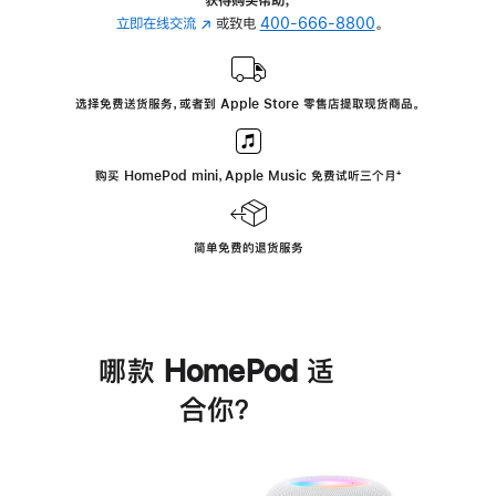
立即在线交流
(在
或致电
400-666-8800
。
新
窗
口
选择免费送货服务，或者到 Apple Store 零售店提取现货商品。
中
打
开)
购买 HomePod mini，Apple Music 免费试听三个月
脚
⁺
注
简单免费的退货服务
哪款 HomePod 适
合你？
进
一
步