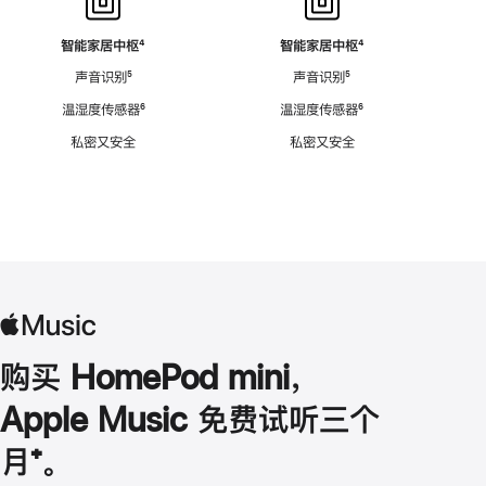
智能家居中枢
脚
⁴
智能家居中枢
脚
⁴
注
注
声音识别
脚
⁵
声音识别
脚
⁵
注
注
温湿度传感器
脚
⁶
温湿度传感器
脚
⁶
注
注
私密又安全
私密又安全
购买 HomePod mini，
Apple Music 免费试听三个
月
脚
⁺。