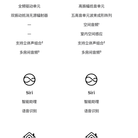
全频驱动单元
高振幅低音单元
双振动抵消无源辐射器
五高音单元波束成形阵列
—
空间音频
脚
¹
注
—
室内空间感应
支持立体声组合
脚
²
支持立体声组合
脚
²
注
注
多房间音频
脚
³
多房间音频
脚
³
注
注
Siri
Siri
智能助理
智能助理
语音识别
语音识别