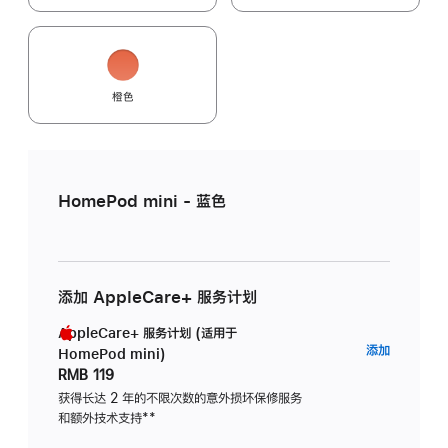
橙色
HomePod mini - 蓝色
添加 AppleCare+ 服务计划
AppleCare+ 服务计划 (适用于
AppleC
添加
HomePod mini)
服
RMB 119
务
获得长达 2 年的不限次数的意外损坏保修服务
和额外技术支持
脚
**
计
注