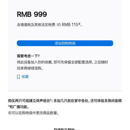
划
(适
RMB 999
用
于
含增值税及其他法定税费：约 RMB 115‡。
HomeP
mini)
添加到购物袋
需要考虑一下？
将此设备加入你的收藏，即可先保留全部配置选择，之后随时
回来再继续选购。
收藏
购买两只可组建立体声组合
脚
²；多加几只放在家中各处，还可体验多‍房‍间音频
脚
³和广播功能。
注
注
你可以在购物袋中更改商品数量。
获得购买帮助，