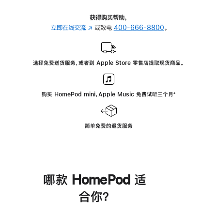
获得购买帮助，
立即在线交流
(在
或致电
400-666-8800
。
新
窗
口
选择免费送货服务，或者到 Apple Store 零售店提取现货商品。
中
打
开)
购买 HomePod mini，Apple Music 免费试听三个月
脚
⁺
注
简单免费的退货服务
哪款 HomePod 适
合你？
进