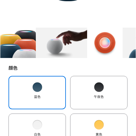
图库
图像
1
图库
图像
2
图库
图像
3
颜色
蓝色
午夜色
白色
黄色