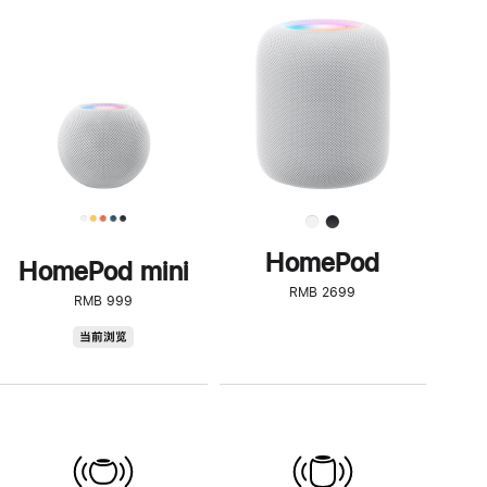
一
步
了
解
HomePod<
HomePod
HomePod mini
RMB 2699
RMB 999
HomePod
当前浏览
mini