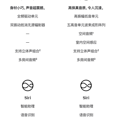
身材小巧，声音超震撼。
高保真音质，令人沉浸。
全频驱动单元
高振幅低音单元
双振动抵消无源辐射器
五高音单元波束成形阵列
—
空间音频
脚
¹
注
—
室内空间感应
支持立体声组合
脚
²
支持立体声组合
脚
²
注
注
多房间音频
脚
³
多房间音频
脚
³
注
注
Siri
Siri
智能助理
智能助理
语音识别
语音识别