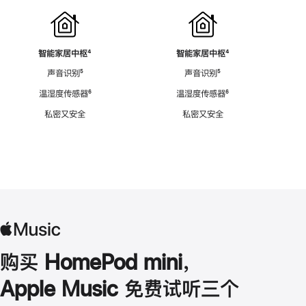
智能家居中枢
脚
⁴
智能家居中枢
脚
⁴
注
注
声音识别
脚
⁵
声音识别
脚
⁵
注
注
温湿度传感器
脚
⁶
温湿度传感器
脚
⁶
注
注
私密又安全
私密又安全
购买 HomePod mini，
Apple Music 免费试听三个