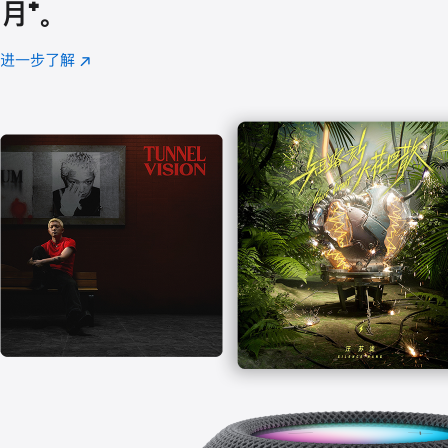
月
脚
⁺。
注
进一步了解
Apple
(在
Music
新
窗
口
中
打
开)