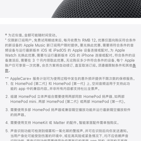
网
脚
‡ 为近似值。金额可能随时间变动。
注
页
⁺ 仅限新订阅用户。免费试用期结束后，每月收费为 RMB 12。优惠仅面向购买符合条件
页
的新设备的 Apple Music 新订阅用户限时提供。要兑换此优惠，需要将符合条件的音
频设备与运行最新版本 iOS 或 iPadOS 的 Apple 设备连接或配对。为 Apple
脚
Watch 兑换此优惠，需要与运行最新版本 iOS 的 iPhone 连接或配对。符合条件的设
备激活后，需要在 3 个月内领取此优惠。无论购买多少件符合条件的设备，每个 Apple
账户仅可享受一次优惠。会员方案将自动续订，直至取消订阅。须遵循限制条件和其他
条
款
。
(在
新
** AppleCare+ 服务计划可为使用过程中发生的意外损坏提供不限次数的保修服务。
窗
在 HomePod (第二代) 和 HomePod (第一代) 上，空间音频适用于支持此功
口
能的 app 中的兼容内容。并非所有内容都支持杜比全景声。
中
打
组建 HomePod 立体声组合需要使用两部同款 HomePod 扬声器，如两部
开)
HomePod mini、两部 HomePod (第二代) 或两部 HomePod (第一代)。
需要使用多部 HomePod 扬声器或兼容隔空播放功能并运行最新隔空播放软件
的扬声器。
需要使用支持 HomeKit 或 Matter 的配件。智能家居配件需单独购买。
声音识别功能可检测到烟雾和一氧化碳的警报声，并可在识别后向你发送通知。
当用户身处可能受到伤害的环境中，或在高风险或紧急情况下，均不应依赖声音
识别功能。声音识别功能需要使用升级更新后的家庭 app 架构，该架构于家庭