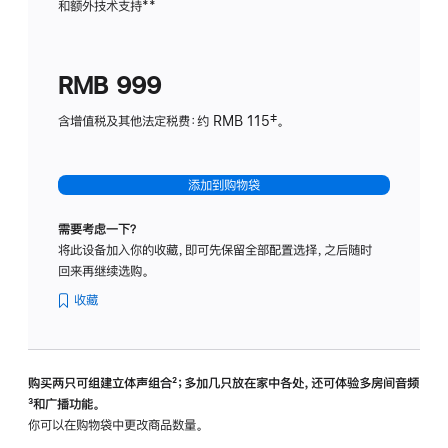
和额外技术支持
脚
**
计
注
划
(适
RMB 999
用
于
含增值税及其他法定税费：约 RMB 115‡。
HomeP
mini)
添加到购物袋
需要考虑一下？
将此设备加入你的收藏，即可先保留全部配置选择，之后随时
回来再继续选购。
收藏
购买两只可组建立体声组合
脚
²；多加几只放在家中各处，还可体验多‍房‍间音频
脚
³和广播功能。
注
注
你可以在购物袋中更改商品数量。