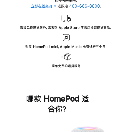
立即在线交流
(在
或致电
400-666-8800
。
新
窗
口
选择免费送货服务，或者到 Apple Store 零售店提取现货商品。
中
打
开)
购买 HomePod mini，Apple Music 免费试听三个月
脚
⁺
注
简单免费的退货服务
哪款 HomePod 适
合你？
进
一
步