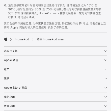
温湿度感应功能针对室内和家居场景进行了优化，即环境温度约为 15ºC 至
30ºC、相对湿度约为 30% 至 70% 的场景。在长时间以高音量播放音频等情
况下，准确性可能会降低。HomePod mini 在启动后需要一定时间对传感器进
行校准，才可显示结果。
我们会使用你所在位置，为你更快显示送货选项。我们通过你的 IP 地址，或者你在上次
访问 Apple 网站时输入的位置信息，找到了你的位置。
HomePod
购买 HomePod mini
Apple
选购及了解
Apple 钱包
账户
娱乐
Apple Store 商店
商务应用
教育应用