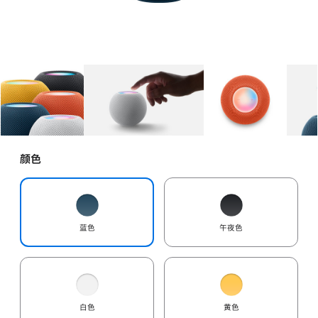
图库
图像
1
图库
图像
2
图库
图像
3
颜色
蓝色
午夜色
白色
黄色