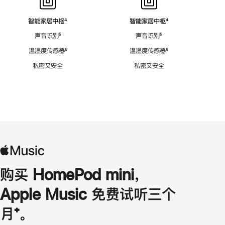
智能家居中枢
脚
⁴
智能家居中枢
脚
⁴
注
注
声音识别
脚
⁵
声音识别
脚
⁵
注
注
温湿度传感器
脚
⁶
温湿度传感器
脚
⁶
注
注
私密又安全
私密又安全
购买 HomePod mini，
Apple Music 免费试听三个
月
脚
⁺。