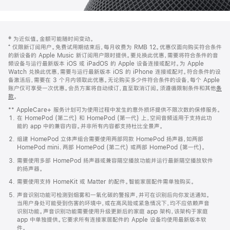
网
脚
‡ 为近似值。金额可能随时间变动。
注
页
⁺ 仅限新订阅用户。免费试用期结束后，每月收费为 RMB 12。优惠仅面向购买符合条件
页
的新设备的 Apple Music 新订阅用户限时提供。要兑换此优惠，需要将符合条件的音
频设备与运行最新版本 iOS 或 iPadOS 的 Apple 设备连接或配对。为 Apple
脚
Watch 兑换此优惠，需要与运行最新版本 iOS 的 iPhone 连接或配对。符合条件的设
备激活后，需要在 3 个月内领取此优惠。无论购买多少件符合条件的设备，每个 Apple
账户仅可享受一次优惠。会员方案将自动续订，直至取消订阅。须遵循限制条件和其他
条
款
。
(在
新
** AppleCare+ 服务计划可为使用过程中发生的意外损坏提供不限次数的保修服务。
窗
在 HomePod (第二代) 和 HomePod (第一代) 上，空间音频适用于支持此功
口
能的 app 中的兼容内容。并非所有内容都支持杜比全景声。
中
打
组建 HomePod 立体声组合需要使用两部同款 HomePod 扬声器，如两部
开)
HomePod mini、两部 HomePod (第二代) 或两部 HomePod (第一代)。
需要使用多部 HomePod 扬声器或兼容隔空播放功能并运行最新隔空播放软件
的扬声器。
需要使用支持 HomeKit 或 Matter 的配件。智能家居配件需单独购买。
声音识别功能可检测到烟雾和一氧化碳的警报声，并可在识别后向你发送通知。
当用户身处可能受到伤害的环境中，或在高风险或紧急情况下，均不应依赖声音
识别功能。声音识别功能需要使用升级更新后的家庭 app 架构，该架构于家庭
app 中单独提供。它要求所有连接家居配件的 Apple 设备均使用最新版本软
件。