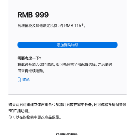
划
(适
RMB 999
用
于
含增值税及其他法定税费：约 RMB 115‡。
HomeP
mini)
添加到购物袋
需要考虑一下？
将此设备加入你的收藏，即可先保留全部配置选择，之后随时
回来再继续选购。
收藏
购买两只可组建立体声组合
脚
²；多加几只放在家中各处，还可体验多‍房‍间音频
脚
³和广播功能。
注
注
你可以在购物袋中更改商品数量。
获得购买帮助，