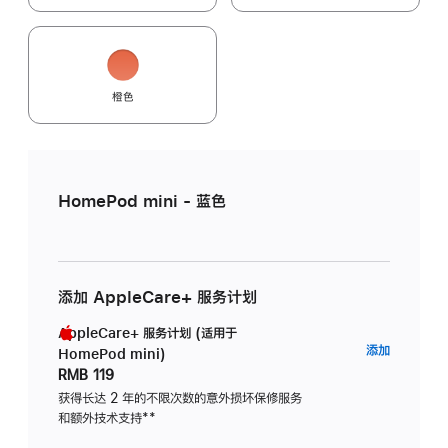
橙色
HomePod mini - 蓝色
添加 AppleCare+ 服务计划
AppleCare+ 服务计划 (适用于
AppleC
添加
HomePod mini)
服
RMB 119
务
获得长达 2 年的不限次数的意外损坏保修服务
和额外技术支持
脚
**
计
注