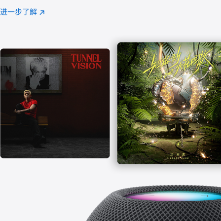
注
进一步了解
Apple
(在
Music
新
窗
口
中
打
开)