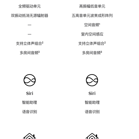
全频驱动单元
高振幅低音单元
双振动抵消无源辐射器
五高音单元波束成形阵列
—
空间音频
脚
¹
注
—
室内空间感应
支持立体声组合
脚
²
支持立体声组合
脚
²
注
注
多房间音频
脚
³
多房间音频
脚
³
注
注
Siri
Siri
智能助理
智能助理
语音识别
语音识别