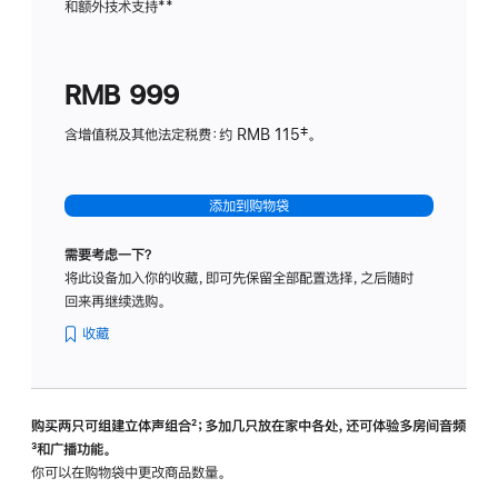
和额外技术支持
脚
**
计
注
划
(适
RMB 999
用
于
含增值税及其他法定税费：约 RMB 115‡。
HomeP
mini)
添加到购物袋
需要考虑一下？
将此设备加入你的收藏，即可先保留全部配置选择，之后随时
回来再继续选购。
收藏
购买两只可组建立体声组合
脚
²；多加几只放在家中各处，还可体验多‍房‍间音频
脚
³和广播功能。
注
注
你可以在购物袋中更改商品数量。