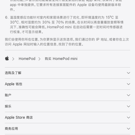
app 中单独提供。它要求所有连接家居配件的 Apple 设备均使用最新版本软
件。
温湿度感应功能针对室内和家居场景进行了优化，即环境温度约为 15ºC 至
30ºC、相对湿度约为 30% 至 70% 的场景。在长时间以高音量播放音频等情
况下，准确性可能会降低。HomePod mini 在启动后需要一定时间对传感器进
行校准，才可显示结果。
我们会使用你所在位置，为你更快显示送货选项。我们通过你的 IP 地址，或者你在上次
访问 Apple 网站时输入的位置信息，找到了你的位置。
HomePod
购买 HomePod mini
Apple
选购及了解
Apple 钱包
账户
娱乐
Apple Store 商店
商务应用