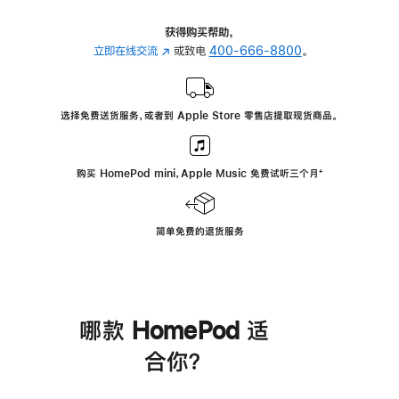
获得购买帮助，
立即在线交流
(在
或致电
400-666-8800
。
新
窗
口
选择免费送货服务，或者到 Apple Store 零售店提取现货商品。
中
打
开)
购买 HomePod mini，Apple Music 免费试听三个月
脚
⁺
注
简单免费的退货服务
哪款 HomePod 适
合你？
进