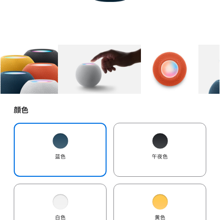
图库
图像
1
图库
图像
2
图库
图像
3
颜色
蓝色
午夜色
白色
黄色