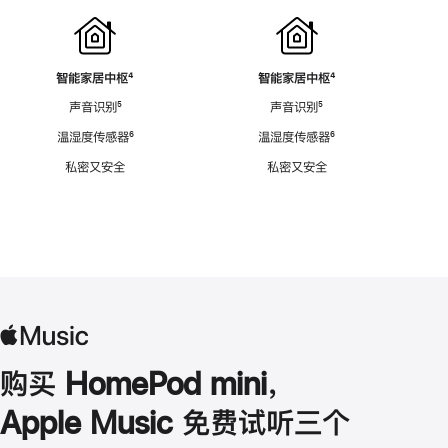
智能家居中枢
脚
⁴
智能家居中枢
脚
⁴
注
注
声音识别
脚
⁵
声音识别
脚
⁵
注
注
温湿度传感器
脚
⁶
温湿度传感器
脚
⁶
注
注
私密又安全
私密又安全
购买 HomePod mini，
Apple Music 免费试听三个