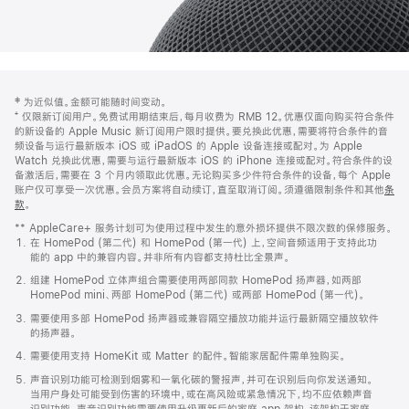
网
脚
‡ 为近似值。金额可能随时间变动。
注
页
⁺ 仅限新订阅用户。免费试用期结束后，每月收费为 RMB 12。优惠仅面向购买符合条件
页
的新设备的 Apple Music 新订阅用户限时提供。要兑换此优惠，需要将符合条件的音
频设备与运行最新版本 iOS 或 iPadOS 的 Apple 设备连接或配对。为 Apple
脚
Watch 兑换此优惠，需要与运行最新版本 iOS 的 iPhone 连接或配对。符合条件的设
备激活后，需要在 3 个月内领取此优惠。无论购买多少件符合条件的设备，每个 Apple
账户仅可享受一次优惠。会员方案将自动续订，直至取消订阅。须遵循限制条件和其他
条
款
。
(在
新
** AppleCare+ 服务计划可为使用过程中发生的意外损坏提供不限次数的保修服务。
窗
在 HomePod (第二代) 和 HomePod (第一代) 上，空间音频适用于支持此功
口
能的 app 中的兼容内容。并非所有内容都支持杜比全景声。
中
打
组建 HomePod 立体声组合需要使用两部同款 HomePod 扬声器，如两部
开)
HomePod mini、两部 HomePod (第二代) 或两部 HomePod (第一代)。
需要使用多部 HomePod 扬声器或兼容隔空播放功能并运行最新隔空播放软件
的扬声器。
需要使用支持 HomeKit 或 Matter 的配件。智能家居配件需单独购买。
声音识别功能可检测到烟雾和一氧化碳的警报声，并可在识别后向你发送通知。
当用户身处可能受到伤害的环境中，或在高风险或紧急情况下，均不应依赖声音
识别功能。声音识别功能需要使用升级更新后的家庭 app 架构，该架构于家庭