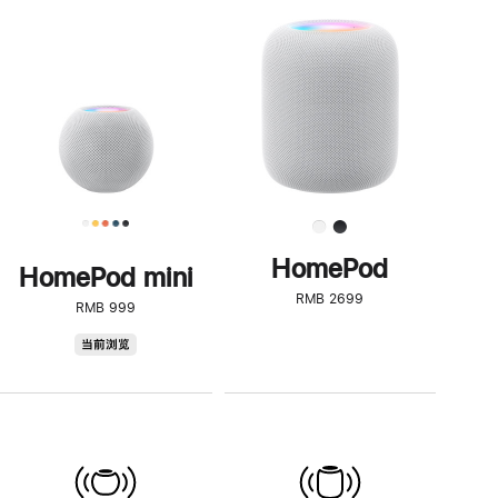
一
步
了
解
HomePod<
HomePod
HomePod mini
RMB 2699
RMB 999
HomePod
当前浏览
mini