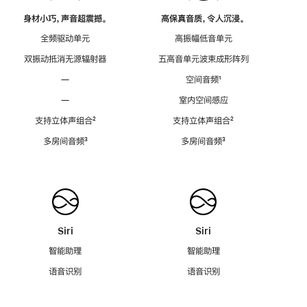
身材小巧，声音超震撼。
高保真音质，令人沉浸。
全频驱动单元
高振幅低音单元
双振动抵消无源辐射器
五高音单元波束成形阵列
—
空间音频
脚
¹
注
—
室内空间感应
支持立体声组合
脚
²
支持立体声组合
脚
²
注
注
多房间音频
脚
³
多房间音频
脚
³
注
注
Siri
Siri
智能助理
智能助理
语音识别
语音识别