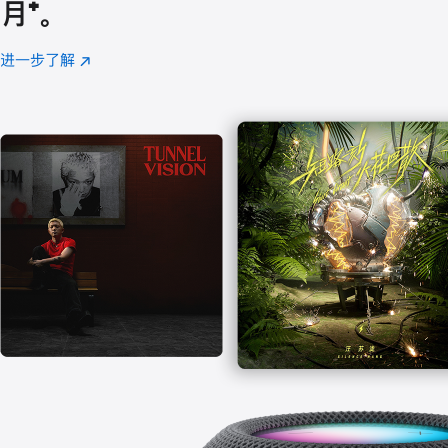
月
脚
⁺。
注
进一步了解
Apple
(在
Music
新
窗
口
中
打
开)