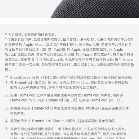
网
脚
‡ 为近似值。金额可能随时间变动。
注
页
⁺ 仅限新订阅用户。免费试用期结束后，每月收费为 RMB 12。优惠仅面向购买符合条件
页
的新设备的 Apple Music 新订阅用户限时提供。要兑换此优惠，需要将符合条件的音
频设备与运行最新版本 iOS 或 iPadOS 的 Apple 设备连接或配对。为 Apple
脚
Watch 兑换此优惠，需要与运行最新版本 iOS 的 iPhone 连接或配对。符合条件的设
备激活后，需要在 3 个月内领取此优惠。无论购买多少件符合条件的设备，每个 Apple
账户仅可享受一次优惠。会员方案将自动续订，直至取消订阅。须遵循限制条件和其他
条
款
。
(在
新
** AppleCare+ 服务计划可为使用过程中发生的意外损坏提供不限次数的保修服务。
窗
在 HomePod (第二代) 和 HomePod (第一代) 上，空间音频适用于支持此功
口
能的 app 中的兼容内容。并非所有内容都支持杜比全景声。
中
打
组建 HomePod 立体声组合需要使用两部同款 HomePod 扬声器，如两部
开)
HomePod mini、两部 HomePod (第二代) 或两部 HomePod (第一代)。
需要使用多部 HomePod 扬声器或兼容隔空播放功能并运行最新隔空播放软件
的扬声器。
需要使用支持 HomeKit 或 Matter 的配件。智能家居配件需单独购买。
声音识别功能可检测到烟雾和一氧化碳的警报声，并可在识别后向你发送通知。
当用户身处可能受到伤害的环境中，或在高风险或紧急情况下，均不应依赖声音
识别功能。声音识别功能需要使用升级更新后的家庭 app 架构，该架构于家庭