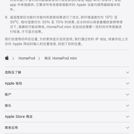
app 中单独提供。它要求所有连接家居配件的 Apple 设备均使用最新版本软
件。
温湿度感应功能针对室内和家居场景进行了优化，即环境温度约为 15ºC 至
30ºC、相对湿度约为 30% 至 70% 的场景。在长时间以高音量播放音频等情
况下，准确性可能会降低。HomePod mini 在启动后需要一定时间对传感器进
行校准，才可显示结果。
我们会使用你所在位置，为你更快显示送货选项。我们通过你的 IP 地址，或者你在上次
访问 Apple 网站时输入的位置信息，找到了你的位置。
HomePod
购买 HomePod mini
Apple
选购及了解
Apple 钱包
账户
娱乐
Apple Store 商店
商务应用