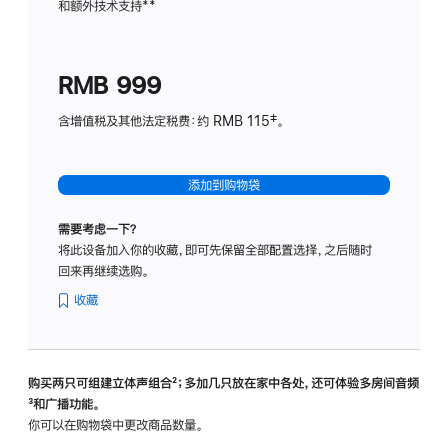
和额外技术支持
脚
**
计
注
划
(适
RMB 999
用
于
含增值税及其他法定税费：约 RMB 115‡。
HomeP
mini)
添加到购物袋
需要考虑一下？
将此设备加入你的收藏，即可先保留全部配置选择，之后随时
回来再继续选购。
收藏
购买两只可组建立体声组合
脚
²；多加几只放在家中各处，还可体验多‍房‍间音频
脚
³和广播功能。
注
注
你可以在购物袋中更改商品数量。