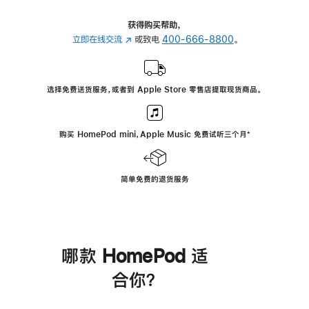
获得购买帮助，
立即在线交流
(在
或致电
400-666-8800
。
新
窗
口
选择免费送货服务，或者到 Apple Store 零售店提取现货商品。
中
打
开)
购买 HomePod mini，Apple Music 免费试听三个月
脚
⁺
注
简单免费的退货服务
哪款 HomePod 适
合你？
进