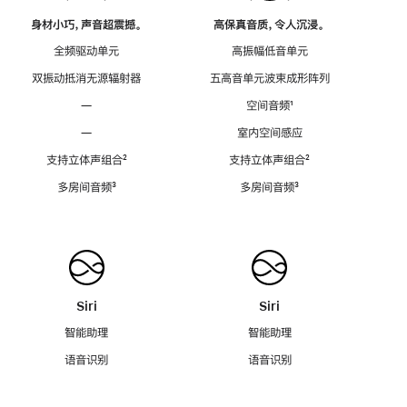
身材小巧，声音超震撼。
高保真音质，令人沉浸。
全频驱动单元
高振幅低音单元
双振动抵消无源辐射器
五高音单元波束成形阵列
—
空间音频
脚
¹
注
—
室内空间感应
支持立体声组合
脚
²
支持立体声组合
脚
²
注
注
多房间音频
脚
³
多房间音频
脚
³
注
注
Siri
Siri
智能助理
智能助理
语音识别
语音识别