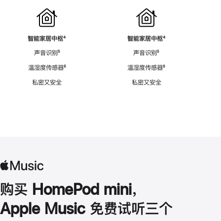
智能家居中枢
脚
⁴
智能家居中枢
脚
⁴
注
注
声音识别
脚
⁵
声音识别
脚
⁵
注
注
温湿度传感器
脚
⁶
温湿度传感器
脚
⁶
注
注
私密又安全
私密又安全
购买 HomePod mini，
Apple Music 免费试听三个