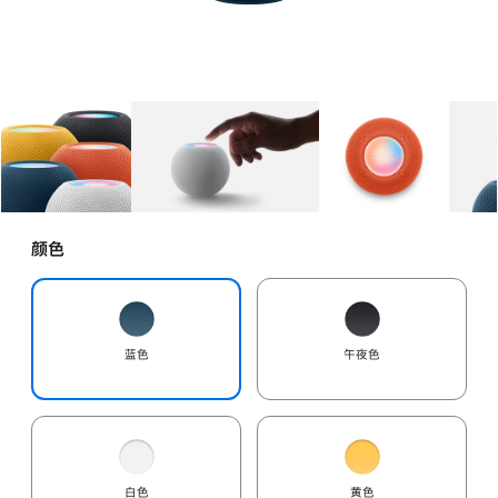
图库
图像
1
图库
图像
2
图库
图像
3
颜色
蓝色
午夜色
白色
黄色