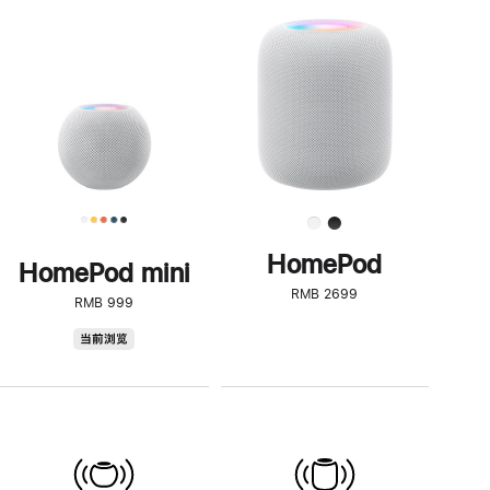
一
步
了
解
HomePod<
HomePod
HomePod mini
RMB 2699
RMB 999
HomePod
当前浏览
mini