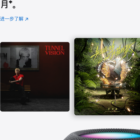
月
脚
⁺。
注
进一步了解
Apple
(在
Music
新
窗
口
中
打
开)