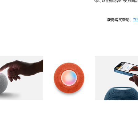
你可以在购物袋中更改商品
获得购买帮助，
立
图库
图像
2
图库
图像
3
图