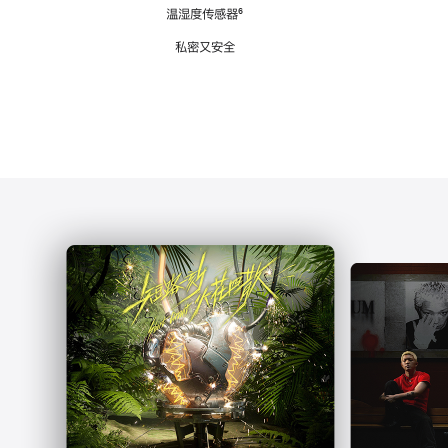
注
温湿度传感器
脚
⁶
注
私密又安全