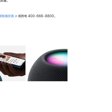
数量。
即在线交流
(在
或致电
400-666-8800。
新
窗
口
中
打
开)
库
图像
4
图库
图像
5