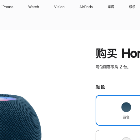
iPhone
Watch
Vision
AirPods
家居
娱乐
购买 Hom
每位顾客限购 2 台。
颜色
蓝色