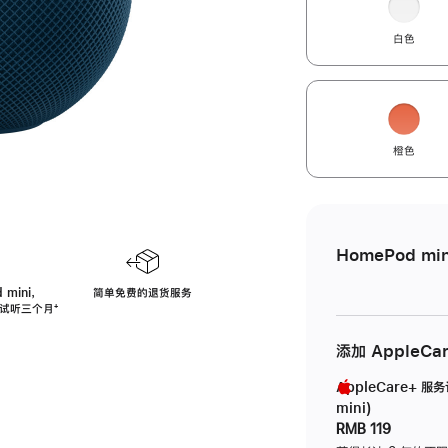
白色
橙色
HomePod min
 mini，
简单免费的退货服务
免费试听三个月
脚
⁺
注
添加 AppleCa
AppleCare+ 服
mini)
RMB 119