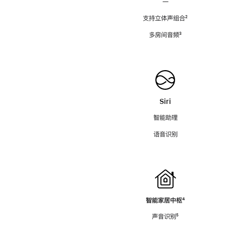
—
支持立体声组合
脚
²
注
多房间音频
脚
³
注
Siri
智能助理
语音识别
智能家居中枢
脚
⁴
注
声音识别
脚
⁵