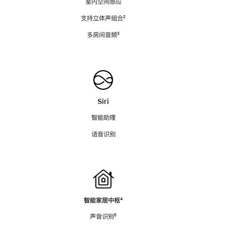
室内空间感应
支持立体声组合
脚
²
注
多房间音频
脚
³
注
Siri
智能助理
语音识别
智能家居中枢
脚
⁴
注
声音识别
脚
⁵