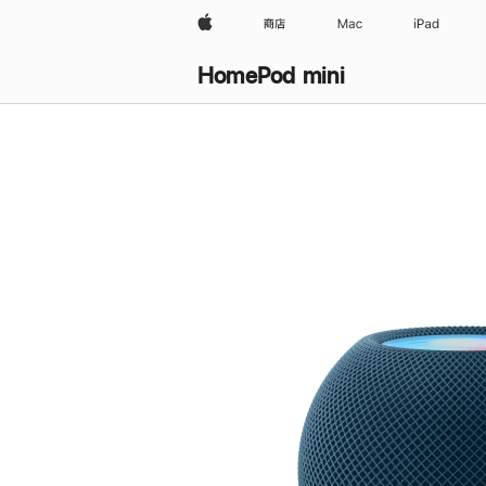
Apple
商店
Mac
iPad
HomePod mini
购
买
HomePod mini