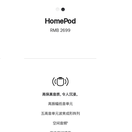
HomePod
RMB 2699
高保真音质，令人沉浸。
高振幅低音单元
五高音单元波束成形阵列
空间音频
脚
¹
注