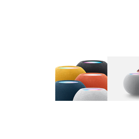
图库
图像
1