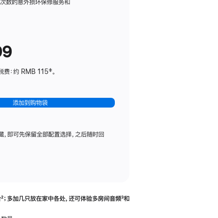
务
限次数的意外损坏保修服务和
计
划
(适
99
用
于
：约 RMB 115‡。
HomePod
mini)
添加到购物袋
藏，即可先保留全部配置选择，之后随时回
合
脚
²；多加几只放在家中各处，还可体验多‍房‍间音频
脚
³和
注
注