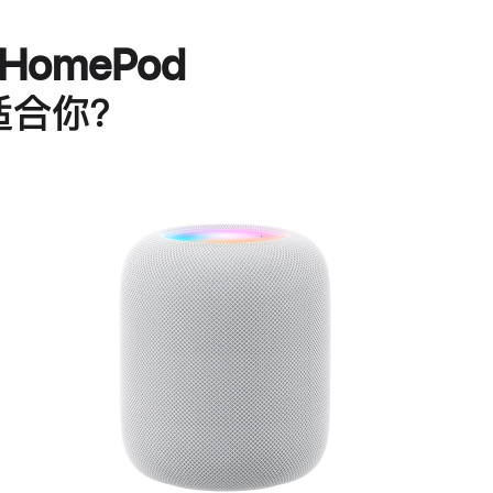
HomePod
适合你？
进
一
步
了
解
HomePod<