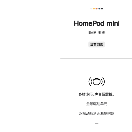
HomePod mini
RMB 999
HomePod
当前浏览
mini
身材小巧，声音超震撼。
全频驱动单元
双振动抵消无源辐射器
—