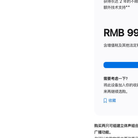
获得长达 2 年的不
额外技术支持
脚
**
注
RMB 9
含增值税及其他法定税费
需要考虑一下？
将此设备加入你的收
来再继续选购。
收藏
购买两只可组建立体声组
广播功能。