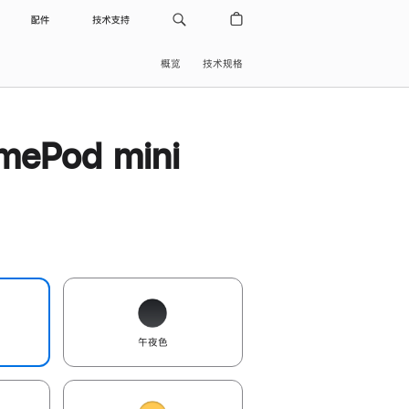
配件
技术支持
概览
技术规格
ePod mini
午夜色