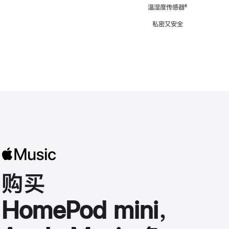
注
温湿度传感器
脚
⁶
注
私密又安全
购买
HomePod mini，