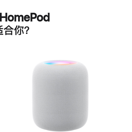
HomePod
适合你？
进
一
步
了
解
HomePod<