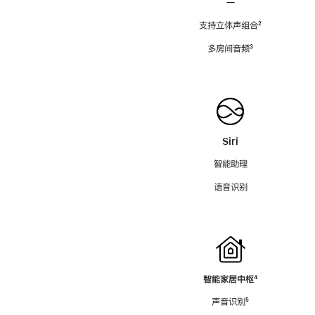
—
支持立体声组合
脚
²
注
多房间音频
脚
³
注
Siri
智能助理
语音识别
智能家居中枢
脚
⁴
注
声音识别
脚
⁵