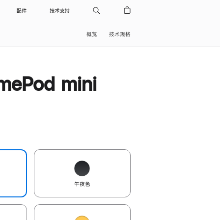
配件
技术支持
概览
技术规格
ePod mini
午夜色