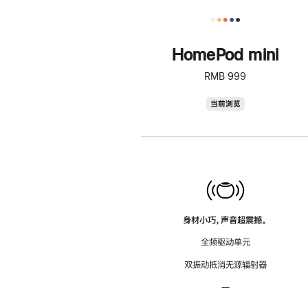
HomePod mini
RMB 999
HomePod
当前浏览
mini
身材小巧，声音超震撼。
全频驱动单元
双振动抵消无源辐射器
—