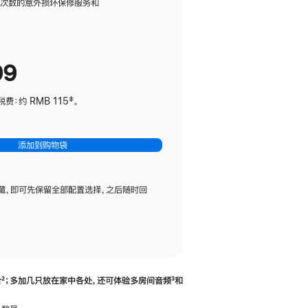
务
限次数的意外损坏保修服务和
计
划
(适
99
用
于
：约 RMB 115‡。
HomePod
mini)
添加到购物袋
藏，即可先保留全部配置选择，之后随时回
合
脚
²；多加几只放在家中各处，还可体验多‍房‍间音频
脚
³和
注
注