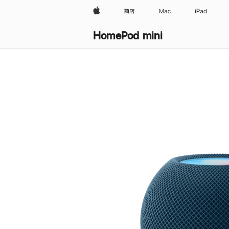
Apple
商店
Mac
iPad
HomePod mini
购
买
HomePod mini