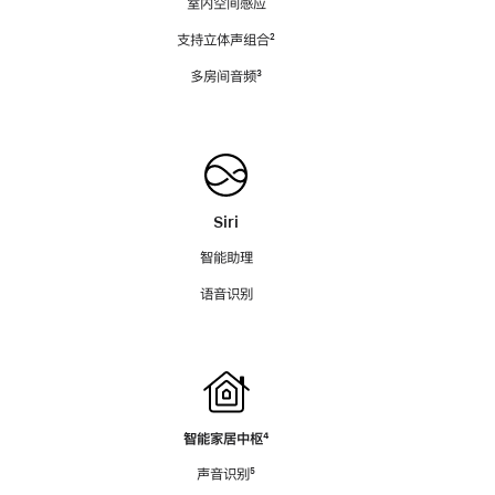
室内空间感应
支持立体声组合
脚
²
注
多房间音频
脚
³
注
Siri
智能助理
语音识别
智能家居中枢
脚
⁴
注
声音识别
脚
⁵