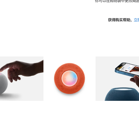
你可以在购物袋中更改商品
获得购买帮助，
立
图库
图像
2
图库
图像
3
图