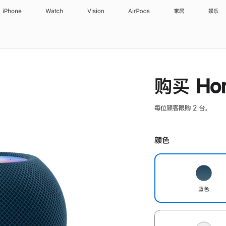
iPhone
Watch
Vision
AirPods
家居
娱乐
购买 Hom
每位顾客限购 2 台。
颜色
蓝色