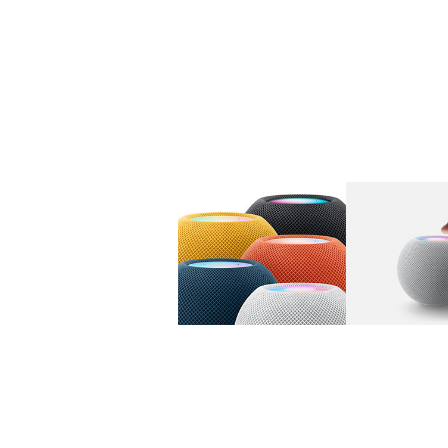
图库
图像
1