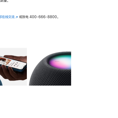
数量。
即在线交流
(在
或致电
400-666-8800。
新
窗
口
中
打
开)
库
图像
4
图库
图像
5