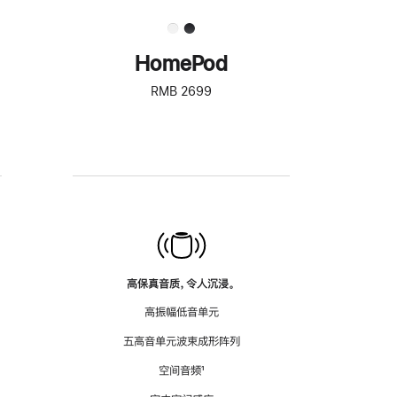
HomePod
RMB 2699
高保真音质，令人沉浸。
高振幅低音单元
五高音单元波束成形阵列
空间音频
脚
¹
注