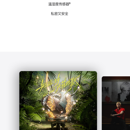
注
温湿度传感器
脚
⁶
注
私密又安全