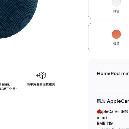
白色
橙色
HomePod min
 mini，
简单免费的退货服务
免费试听三个月
脚
⁺
注
添加 AppleCa
AppleCare+ 服
mini)
RMB 119