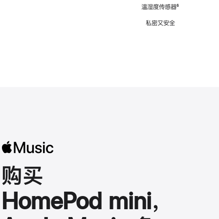
注
温湿度传感器
脚
⁶
注
私密又安全
购买
HomePod mini，