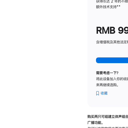
获得长达 2 年的不
额外技术支持
脚
**
注
RMB 9
含增值税及其他法定税费
需要考虑一下？
将此设备加入你的收
来再继续选购。
收藏
购买两只可组建立体声组
广播功能。