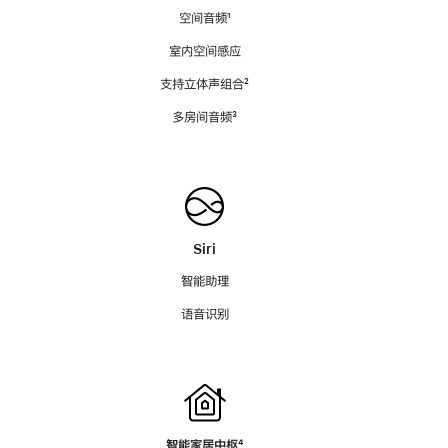
空间音频
脚
¹
注
室内空间感应
支持立体声组合
脚
²
注
多房间音频
脚
³
注
Siri
智能助理
语音识别
智能家居中枢
脚
⁴