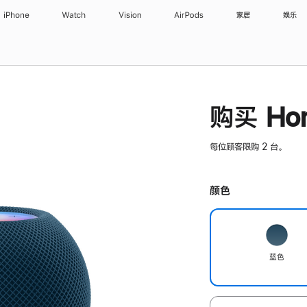
iPhone
Watch
Vision
AirPods
家居
娱乐
购买 Hom
每位顾客限购 2 台。
颜色
蓝色