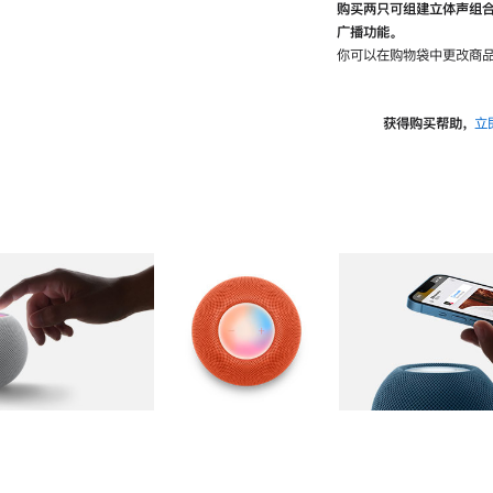
购买两只可组建立体声组
广播功能。
你可以在购物袋中更改商品
获得购买帮助，
立
图库
图像
2
图库
图像
3
图