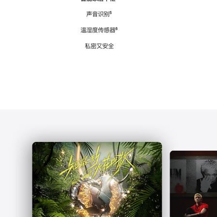
注
声音识别
脚
⁵
注
温湿度传感器
脚
⁶
注
私密又安全