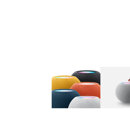
图库
图像
1