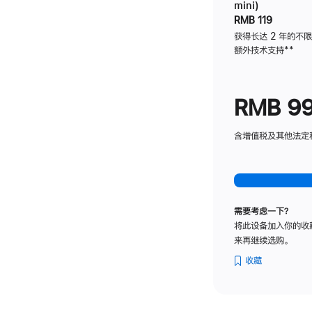
mini)
RMB 119
获得长达 2 年的不
额外技术支持
脚
**
注
RMB 9
含增值税及其他法定税费
需要考虑一下？
将此设备加入你的收
来再继续选购。
收藏