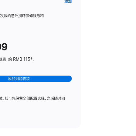
AppleCare+
添加
服
务
限次数的意外损坏保修服务和
计
划
(适
99
用
于
：约 RMB 115‡。
HomePod
mini)
添加到购物袋
藏，即可先保留全部配置选择，之后随时回