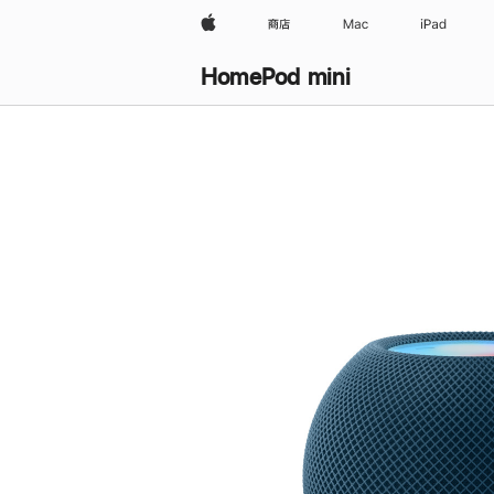
Apple
商店
Mac
iPad
HomePod mini
购
买
HomePod mini