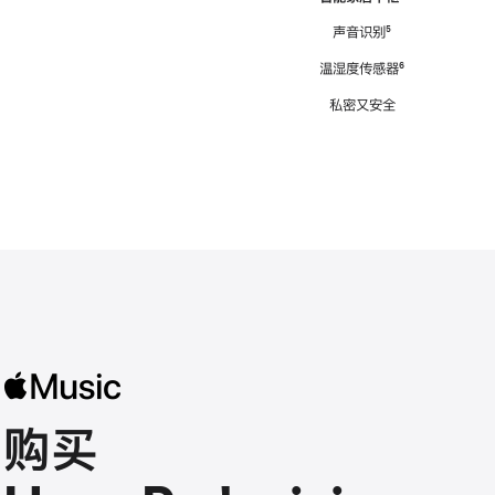
注
声音识别
脚
⁵
注
温湿度传感器
脚
⁶
注
私密又安全
购买