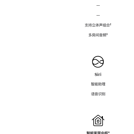
—
—
支持立体声组合
脚
²
注
多房间音频
脚
³
注
Siri
智能助理
语音识别
智能家居中枢
脚
⁴