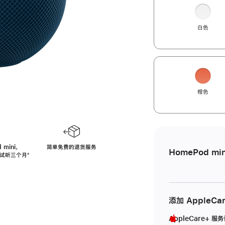
白色
橙色
 mini，
简单免费的退货服务
HomePod min
免费试听三个月
脚
⁺
注
添加 AppleCa
AppleCare+ 服