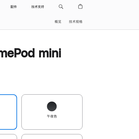
配件
技术支持
概览
技术规格
ePod mini
午夜色