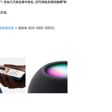
合
脚
²；多加几只放在家中各处，还可体验多‍房‍间音频
脚
³和
注
注
数量。
即在线交流
(在
或致电
400-666-8800。
新
窗
口
中
打
开)
库
图像
4
图库
图像
5