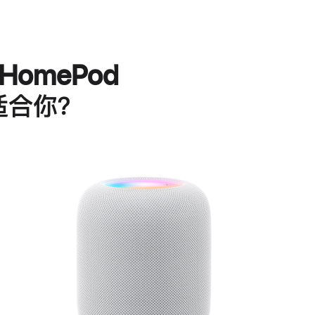
HomePod
适合你？
进
一
步
了
解
HomePod<