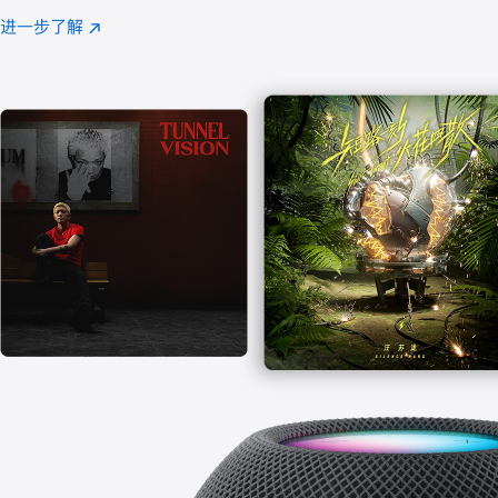
注
进一步了解
Apple
(在
Music
新
窗
口
中
打
开)