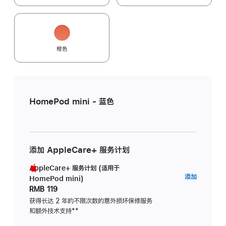
橙色
HomePod mini - 蓝色
添加 AppleCare+ 服务计划
AppleCare+ 服务计划 (适用于
AppleC
添加
HomePod mini)
服
RMB 119
务
获得长达 2 年的不限次数的意外损坏保修服务
和额外技术支持
脚
**
计
注