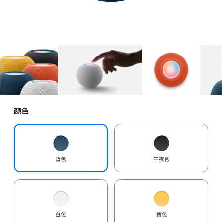
图库
图像
1
图库
图像
2
图库
图像
3
颜色
蓝色
午夜色
白色
黄色