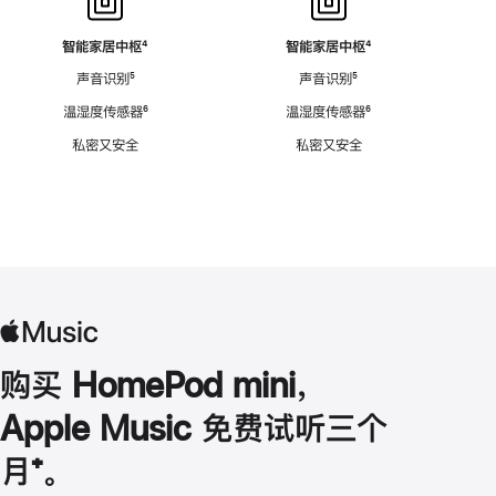
智能家居中枢
脚
⁴
智能家居中枢
脚
⁴
注
注
声音识别
脚
⁵
声音识别
脚
⁵
注
注
温湿度传感器
脚
⁶
温湿度传感器
脚
⁶
注
注
私密又安全
私密又安全
购买 HomePod mini，
Apple Music 免费试听三个
月
脚
⁺。