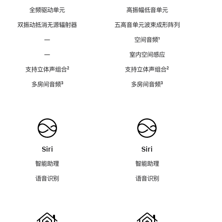
全频驱动单元
高振幅低音单元
双振动抵消无源辐射器
五高音单元波束成形阵列
—
空间音频
脚
¹
注
—
室内空间感应
支持立体声组合
脚
²
支持立体声组合
脚
²
注
注
多房间音频
脚
³
多房间音频
脚
³
注
注
Siri
Siri
智能助理
智能助理
语音识别
语音识别