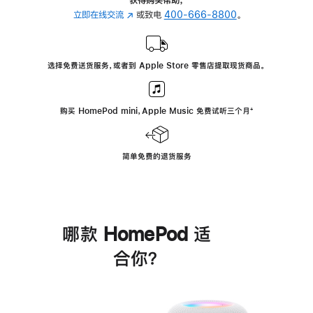
立即在线交流
(在
或致电
400-666-8800
。
新
窗
口
选择免费送货服务，或者到 Apple Store 零售店提取现货商品。
中
打
开)
购买 HomePod mini，Apple Music 免费试听三个月
脚
⁺
注
简单免费的退货服务
哪款 HomePod 适
合你？
进
一
步