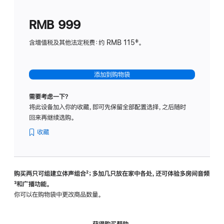
划
(适
RMB 999
用
于
含增值税及其他法定税费：约 RMB 115‡。
HomeP
mini)
添加到购物袋
需要考虑一下？
将此设备加入你的收藏，即可先保留全部配置选择，之后随时
回来再继续选购。
收藏
购买两只可组建立体声组合
脚
²；多加几只放在家中各处，还可体验多‍房‍间音频
脚
³和广播功能。
注
注
你可以在购物袋中更改商品数量。
获得购买帮助，