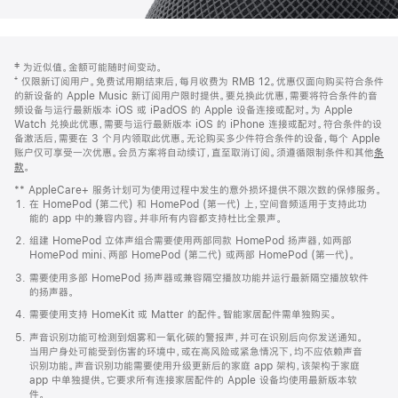
网
脚
‡ 为近似值。金额可能随时间变动。
注
页
⁺ 仅限新订阅用户。免费试用期结束后，每月收费为 RMB 12。优惠仅面向购买符合条件
页
的新设备的 Apple Music 新订阅用户限时提供。要兑换此优惠，需要将符合条件的音
频设备与运行最新版本 iOS 或 iPadOS 的 Apple 设备连接或配对。为 Apple
脚
Watch 兑换此优惠，需要与运行最新版本 iOS 的 iPhone 连接或配对。符合条件的设
备激活后，需要在 3 个月内领取此优惠。无论购买多少件符合条件的设备，每个 Apple
账户仅可享受一次优惠。会员方案将自动续订，直至取消订阅。须遵循限制条件和其他
条
款
。
(在
新
** AppleCare+ 服务计划可为使用过程中发生的意外损坏提供不限次数的保修服务。
窗
在 HomePod (第二代) 和 HomePod (第一代) 上，空间音频适用于支持此功
口
能的 app 中的兼容内容。并非所有内容都支持杜比全景声。
中
打
组建 HomePod 立体声组合需要使用两部同款 HomePod 扬声器，如两部
开)
HomePod mini、两部 HomePod (第二代) 或两部 HomePod (第一代)。
需要使用多部 HomePod 扬声器或兼容隔空播放功能并运行最新隔空播放软件
的扬声器。
需要使用支持 HomeKit 或 Matter 的配件。智能家居配件需单独购买。
声音识别功能可检测到烟雾和一氧化碳的警报声，并可在识别后向你发送通知。
当用户身处可能受到伤害的环境中，或在高风险或紧急情况下，均不应依赖声音
识别功能。声音识别功能需要使用升级更新后的家庭 app 架构，该架构于家庭
app 中单独提供。它要求所有连接家居配件的 Apple 设备均使用最新版本软
件。