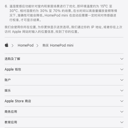
温湿度感应功能针对室内和家居场景进行了优化，即环境温度约为 15ºC 至
30ºC、相对湿度约为 30% 至 70% 的场景。在长时间以高音量播放音频等情
况下，准确性可能会降低。HomePod mini 在启动后需要一定时间对传感器进
行校准，才可显示结果。
我们会使用你所在位置，为你更快显示送货选项。我们通过你的 IP 地址，或者你在上次
访问 Apple 网站时输入的位置信息，找到了你的位置。
HomePod
购买 HomePod mini
Apple
选购及了解
Apple 钱包
账户
娱乐
Apple Store 商店
商务应用
教育应用