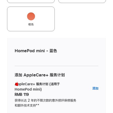
橙色
HomePod mini - 蓝色
添加 AppleCare+ 服务计划
AppleCare+ 服务计划 (适用于
AppleC
添加
HomePod mini)
服
RMB 119
务
获得长达 2 年的不限次数的意外损坏保修服务
和额外技术支持
脚
**
计
注