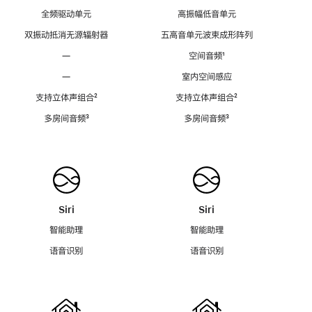
全频驱动单元
高振幅低音单元
双振动抵消无源辐射器
五高音单元波束成形阵列
—
空间音频
脚
¹
注
—
室内空间感应
支持立体声组合
脚
²
支持立体声组合
脚
²
注
注
多房间音频
脚
³
多房间音频
脚
³
注
注
Siri
Siri
智能助理
智能助理
语音识别
语音识别