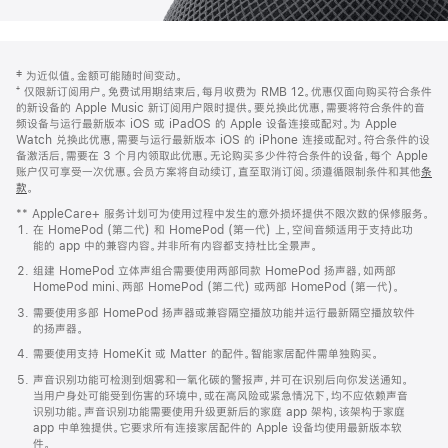
网
脚
‡ 为近似值。金额可能随时间变动。
注
页
⁺ 仅限新订阅用户。免费试用期结束后，每月收费为 RMB 12。优惠仅面向购买符合条件
页
的新设备的 Apple Music 新订阅用户限时提供。要兑换此优惠，需要将符合条件的音
频设备与运行最新版本 iOS 或 iPadOS 的 Apple 设备连接或配对。为 Apple
脚
Watch 兑换此优惠，需要与运行最新版本 iOS 的 iPhone 连接或配对。符合条件的设
备激活后，需要在 3 个月内领取此优惠。无论购买多少件符合条件的设备，每个 Apple
账户仅可享受一次优惠。会员方案将自动续订，直至取消订阅。须遵循限制条件和其他
条
款
。
(在
新
** AppleCare+ 服务计划可为使用过程中发生的意外损坏提供不限次数的保修服务。
窗
在 HomePod (第二代) 和 HomePod (第一代) 上，空间音频适用于支持此功
口
能的 app 中的兼容内容。并非所有内容都支持杜比全景声。
中
打
组建 HomePod 立体声组合需要使用两部同款 HomePod 扬声器，如两部
开)
HomePod mini、两部 HomePod (第二代) 或两部 HomePod (第一代)。
需要使用多部 HomePod 扬声器或兼容隔空播放功能并运行最新隔空播放软件
的扬声器。
需要使用支持 HomeKit 或 Matter 的配件。智能家居配件需单独购买。
声音识别功能可检测到烟雾和一氧化碳的警报声，并可在识别后向你发送通知。
当用户身处可能受到伤害的环境中，或在高风险或紧急情况下，均不应依赖声音
识别功能。声音识别功能需要使用升级更新后的家庭 app 架构，该架构于家庭
app 中单独提供。它要求所有连接家居配件的 Apple 设备均使用最新版本软
件。