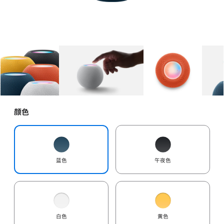
图库
图像
1
图库
图像
2
图库
图像
3
颜色
蓝色
午夜色
白色
黄色