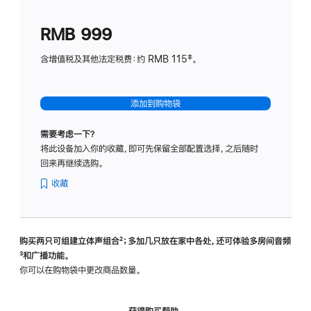
划
(适
RMB 999
用
于
含增值税及其他法定税费：约 RMB 115‡。
HomeP
mini)
添加到购物袋
需要考虑一下？
将此设备加入你的收藏，即可先保留全部配置选择，之后随时
回来再继续选购。
收藏
购买两只可组建立体声组合
脚
²；多加几只放在家中各处，还可体验多‍房‍间音频
脚
³和广播功能。
注
注
你可以在购物袋中更改商品数量。
获得购买帮助，