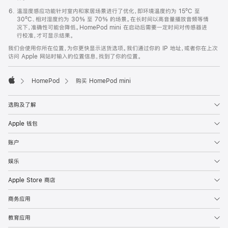
温湿度感应功能针对室内和家居场景进行了优化，即环境温度约为 15ºC 至
30ºC、相对湿度约为 30% 至 70% 的场景。在长时间以高音量播放音频等情
况下，准确性可能会降低。HomePod mini 在启动后需要一定时间对传感器进
行校准，才可显示结果。
我们会使用你所在位置，为你更快显示送货选项。我们通过你的 IP 地址，或者你在上次
访问 Apple 网站时输入的位置信息，找到了你的位置。
HomePod
购买 HomePod mini
Apple
选购及了解
Apple 钱包
账户
娱乐
Apple Store 商店
商务应用
教育应用