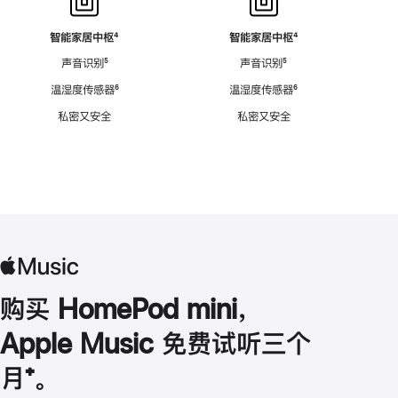
智能家居中枢
脚
⁴
智能家居中枢
脚
⁴
注
注
声音识别
脚
⁵
声音识别
脚
⁵
注
注
温湿度传感器
脚
⁶
温湿度传感器
脚
⁶
注
注
私密又安全
私密又安全
购买 HomePod mini，
Apple Music 免费试听三个
月
脚
⁺。