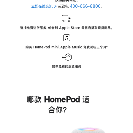
立即在线交流
(在
或致电
400-666-8800
。
新
窗
口
选择免费送货服务，或者到 Apple Store 零售店提取现货商品。
中
打
开)
购买 HomePod mini，Apple Music 免费试听三个月
脚
⁺
注
简单免费的退货服务
哪款 HomePod 适
合你？
进
一
步