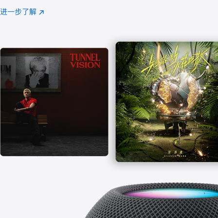
注
进一步了解
Apple
(在
Music
新
窗
口
中
打
开)