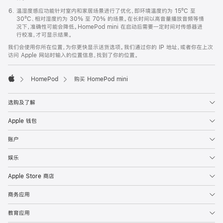
温湿度感应功能针对室内和家居场景进行了优化，即环境温度约为 15ºC 至
30ºC、相对湿度约为 30% 至 70% 的场景。在长时间以高音量播放音频等情
况下，准确性可能会降低。HomePod mini 在启动后需要一定时间对传感器进
行校准，才可显示结果。
我们会使用你所在位置，为你更快显示送货选项。我们通过你的 IP 地址，或者你在上次
访问 Apple 网站时输入的位置信息，找到了你的位置。
HomePod
购买 HomePod mini
Apple
选购及了解
Apple 钱包
账户
娱乐
Apple Store 商店
商务应用
教育应用