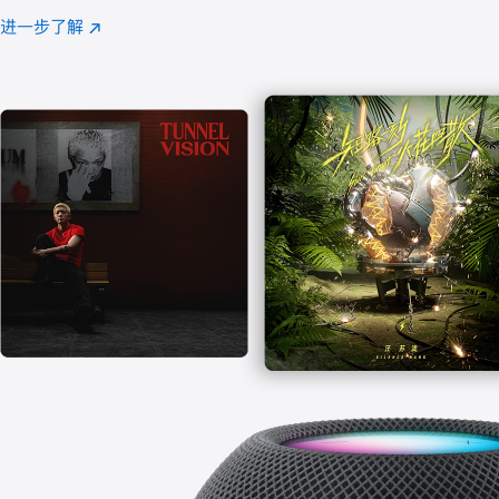
注
进一步了解
Apple
(在
Music
新
窗
口
中
打
开)