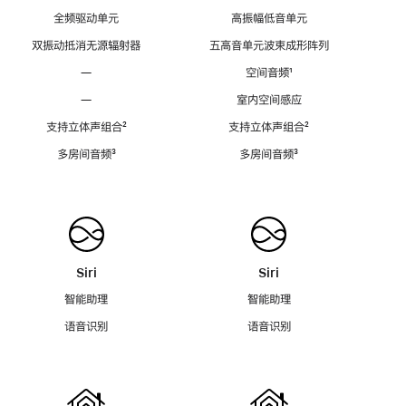
全频驱动单元
高振幅低音单元
双振动抵消无源辐射器
五高音单元波束成形阵列
—
空间音频
脚
¹
注
—
室内空间感应
支持立体声组合
脚
²
支持立体声组合
脚
²
注
注
多房间音频
脚
³
多房间音频
脚
³
注
注
Siri
Siri
智能助理
智能助理
语音识别
语音识别