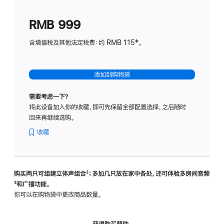
划
(适
RMB 999
用
于
含增值税及其他法定税费：约 RMB 115‡。
HomeP
mini)
添加到购物袋
需要考虑一下？
将此设备加入你的收藏，即可先保留全部配置选择，之后随时
回来再继续选购。
收藏
购买两只可组建立体声组合
脚
²；多加几只放在家中各处，还可体验多‍房‍间音频
脚
³和广播功能。
注
注
你可以在购物袋中更改商品数量。
获得购买帮助，