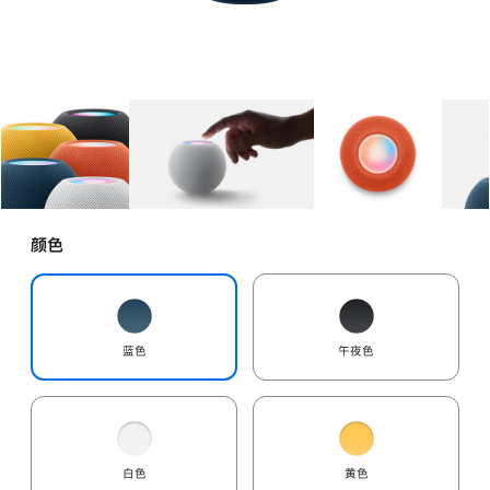
图库
图像
1
图库
图像
2
图库
图像
3
颜色
蓝色
午夜色
白色
黄色