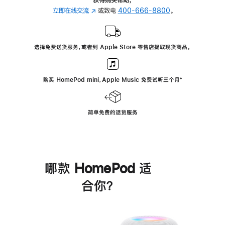
立即在线交流
(在
或致电
400-666-8800
。
新
窗
口
选择免费送货服务，或者到 Apple Store 零售店提取现货商品。
中
打
开)
购买 HomePod mini，Apple Music 免费试听三个月
脚
⁺
注
简单免费的退货服务
哪款 HomePod 适
合你？
进
一
步