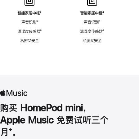
智能家居中枢
脚
⁴
智能家居中枢
脚
⁴
注
注
声音识别
脚
⁵
声音识别
脚
⁵
注
注
温湿度传感器
脚
⁶
温湿度传感器
脚
⁶
注
注
私密又安全
私密又安全
购买 HomePod mini，
Apple Music 免费试听三个
月
脚
⁺。