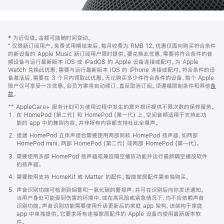
网
脚
‡ 为近似值。金额可能随时间变动。
注
页
⁺ 仅限新订阅用户。免费试用期结束后，每月收费为 RMB 12。优惠仅面向购买符合条件
页
的新设备的 Apple Music 新订阅用户限时提供。要兑换此优惠，需要将符合条件的音
频设备与运行最新版本 iOS 或 iPadOS 的 Apple 设备连接或配对。为 Apple
脚
Watch 兑换此优惠，需要与运行最新版本 iOS 的 iPhone 连接或配对。符合条件的设
备激活后，需要在 3 个月内领取此优惠。无论购买多少件符合条件的设备，每个 Apple
账户仅可享受一次优惠。会员方案将自动续订，直至取消订阅。须遵循限制条件和其他
条
款
。
(在
新
** AppleCare+ 服务计划可为使用过程中发生的意外损坏提供不限次数的保修服务。
窗
在 HomePod (第二代) 和 HomePod (第一代) 上，空间音频适用于支持此功
口
能的 app 中的兼容内容。并非所有内容都支持杜比全景声。
中
打
组建 HomePod 立体声组合需要使用两部同款 HomePod 扬声器，如两部
开)
HomePod mini、两部 HomePod (第二代) 或两部 HomePod (第一代)。
需要使用多部 HomePod 扬声器或兼容隔空播放功能并运行最新隔空播放软件
的扬声器。
需要使用支持 HomeKit 或 Matter 的配件。智能家居配件需单独购买。
声音识别功能可检测到烟雾和一氧化碳的警报声，并可在识别后向你发送通知。
当用户身处可能受到伤害的环境中，或在高风险或紧急情况下，均不应依赖声音
识别功能。声音识别功能需要使用升级更新后的家庭 app 架构，该架构于家庭
app 中单独提供。它要求所有连接家居配件的 Apple 设备均使用最新版本软
件。