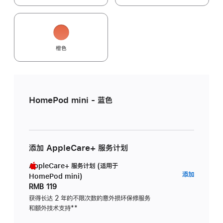
橙色
HomePod mini - 蓝色
添加 AppleCare+ 服务计划
AppleCare+ 服务计划 (适用于
AppleC
添加
HomePod mini)
服
RMB 119
务
获得长达 2 年的不限次数的意外损坏保修服务
和额外技术支持
脚
**
计
注