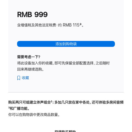
划
(适
RMB 999
用
于
含增值税及其他法定税费：约 RMB 115‡。
HomeP
mini)
添加到购物袋
需要考虑一下？
将此设备加入你的收藏，即可先保留全部配置选择，之后随时
回来再继续选购。
收藏
购买两只可组建立体声组合
脚
²；多加几只放在家中各处，还可体验多‍房‍间音频
脚
³和广播功能。
注
注
你可以在购物袋中更改商品数量。
获得购买帮助，