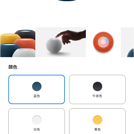
图库
图像
1
图库
图像
2
图库
图像
3
颜色
蓝色
午夜色
白色
黄色