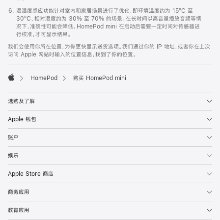
温湿度感应功能针对室内和家居场景进行了优化，即环境温度约为 15ºC 至
30ºC、相对湿度约为 30% 至 70% 的场景。在长时间以高音量播放音频等情
况下，准确性可能会降低。HomePod mini 在启动后需要一定时间对传感器进
行校准，才可显示结果。
我们会使用你所在位置，为你更快显示送货选项。我们通过你的 IP 地址，或者你在上次
访问 Apple 网站时输入的位置信息，找到了你的位置。
HomePod
购买 HomePod mini
Apple
选购及了解
Apple 钱包
账户
娱乐
Apple Store 商店
商务应用
教育应用