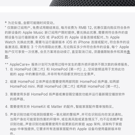
网
脚
‡ 为近似值。金额可能随时间变动。
注
页
⁺ 仅限新订阅用户。免费试用期结束后，每月收费为 RMB 12。优惠仅面向购买符合条件
页
的新设备的 Apple Music 新订阅用户限时提供。要兑换此优惠，需要将符合条件的音
频设备与运行最新版本 iOS 或 iPadOS 的 Apple 设备连接或配对。为 Apple
脚
Watch 兑换此优惠，需要与运行最新版本 iOS 的 iPhone 连接或配对。符合条件的设
备激活后，需要在 3 个月内领取此优惠。无论购买多少件符合条件的设备，每个 Apple
账户仅可享受一次优惠。会员方案将自动续订，直至取消订阅。须遵循限制条件和其他
条
款
。
(在
新
** AppleCare+ 服务计划可为使用过程中发生的意外损坏提供不限次数的保修服务。
窗
在 HomePod (第二代) 和 HomePod (第一代) 上，空间音频适用于支持此功
口
能的 app 中的兼容内容。并非所有内容都支持杜比全景声。
中
打
组建 HomePod 立体声组合需要使用两部同款 HomePod 扬声器，如两部
开)
HomePod mini、两部 HomePod (第二代) 或两部 HomePod (第一代)。
需要使用多部 HomePod 扬声器或兼容隔空播放功能并运行最新隔空播放软件
的扬声器。
需要使用支持 HomeKit 或 Matter 的配件。智能家居配件需单独购买。
声音识别功能可检测到烟雾和一氧化碳的警报声，并可在识别后向你发送通知。
当用户身处可能受到伤害的环境中，或在高风险或紧急情况下，均不应依赖声音
识别功能。声音识别功能需要使用升级更新后的家庭 app 架构，该架构于家庭
app 中单独提供。它要求所有连接家居配件的 Apple 设备均使用最新版本软
件。