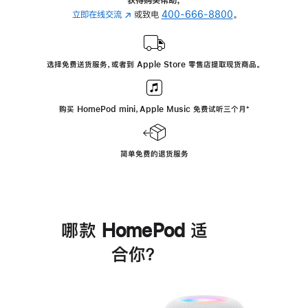
立即在线交流
(在
或致电
400-666-8800
。
新
窗
口
选择免费送货服务，或者到 Apple Store 零售店提取现货商品。
中
打
开)
购买 HomePod mini，Apple Music 免费试听三个月
脚
⁺
注
简单免费的退货服务
哪款 HomePod 适
合你？
进
一
步