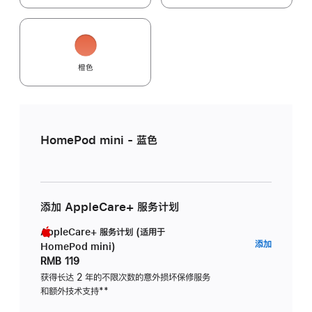
橙色
HomePod mini - 蓝色
添加 AppleCare+ 服务计划
AppleCare+ 服务计划 (适用于
AppleC
添加
HomePod mini)
服
RMB 119
务
获得长达 2 年的不限次数的意外损坏保修服务
和额外技术支持
脚
**
计
注