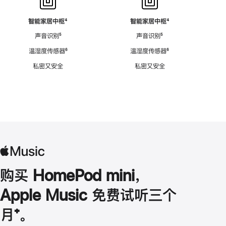
智能家居中枢
脚
⁴
智能家居中枢
脚
⁴
注
注
声音识别
脚
⁵
声音识别
脚
⁵
注
注
温湿度传感器
脚
⁶
温湿度传感器
脚
⁶
注
注
私密又安全
私密又安全
购买 HomePod mini，
Apple Music 免费试听三个
月
脚
⁺。