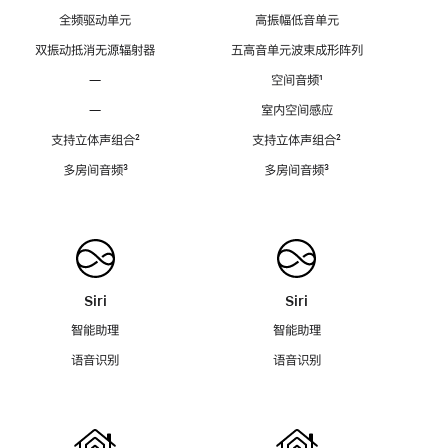
全频驱动单元
高振幅低音单元
双振动抵消无源辐射器
五高音单元波束成形阵列
—
空间音频
脚
¹
注
—
室内空间感应
支持立体声组合
脚
²
支持立体声组合
脚
²
注
注
多房间音频
脚
³
多房间音频
脚
³
注
注
Siri
Siri
智能助理
智能助理
语音识别
语音识别