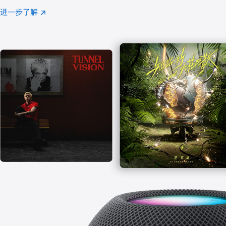
注
进一步了解
Apple
(在
Music
新
窗
口
中
打
开)