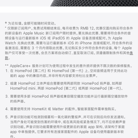
网
脚
‡ 为近似值。金额可能随时间变动。
注
页
⁺ 仅限新订阅用户。免费试用期结束后，每月收费为 RMB 12。优惠仅面向购买符合条件
页
的新设备的 Apple Music 新订阅用户限时提供。要兑换此优惠，需要将符合条件的音
频设备与运行最新版本 iOS 或 iPadOS 的 Apple 设备连接或配对。为 Apple
脚
Watch 兑换此优惠，需要与运行最新版本 iOS 的 iPhone 连接或配对。符合条件的设
备激活后，需要在 3 个月内领取此优惠。无论购买多少件符合条件的设备，每个 Apple
账户仅可享受一次优惠。会员方案将自动续订，直至取消订阅。须遵循限制条件和其他
条
款
。
(在
新
** AppleCare+ 服务计划可为使用过程中发生的意外损坏提供不限次数的保修服务。
窗
在 HomePod (第二代) 和 HomePod (第一代) 上，空间音频适用于支持此功
口
能的 app 中的兼容内容。并非所有内容都支持杜比全景声。
中
打
组建 HomePod 立体声组合需要使用两部同款 HomePod 扬声器，如两部
开)
HomePod mini、两部 HomePod (第二代) 或两部 HomePod (第一代)。
需要使用多部 HomePod 扬声器或兼容隔空播放功能并运行最新隔空播放软件
的扬声器。
需要使用支持 HomeKit 或 Matter 的配件。智能家居配件需单独购买。
声音识别功能可检测到烟雾和一氧化碳的警报声，并可在识别后向你发送通知。
当用户身处可能受到伤害的环境中，或在高风险或紧急情况下，均不应依赖声音
识别功能。声音识别功能需要使用升级更新后的家庭 app 架构，该架构于家庭
app 中单独提供。它要求所有连接家居配件的 Apple 设备均使用最新版本软
件。