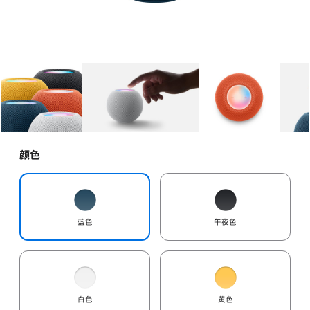
图库
图像
1
图库
图像
2
图库
图像
3
颜色
蓝色
午夜色
白色
黄色