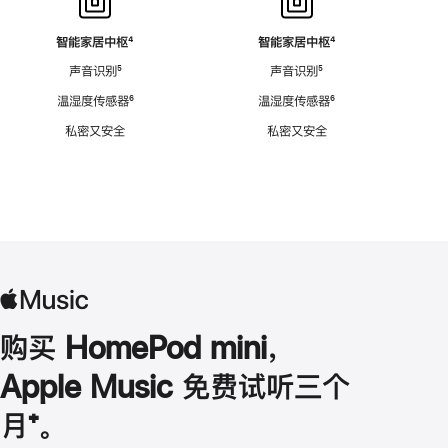
智能家居中枢
脚
⁴
智能家居中枢
脚
⁴
注
注
声音识别
脚
⁵
声音识别
脚
⁵
注
注
温湿度传感器
脚
⁶
温湿度传感器
脚
⁶
注
注
私密又安全
私密又安全
购买 HomePod mini，
Apple Music 免费试听三个
月
脚
⁺。