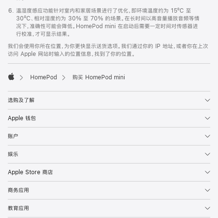
温湿度感应功能针对室内和家居场景进行了优化，即环境温度约为 15ºC 至
30ºC、相对湿度约为 30% 至 70% 的场景。在长时间以高音量播放音频等情
况下，准确性可能会降低。HomePod mini 在启动后需要一定时间对传感器进
行校准，才可显示结果。
我们会使用你所在位置，为你更快显示送货选项。我们通过你的 IP 地址，或者你在上次
访问 Apple 网站时输入的位置信息，找到了你的位置。
HomePod
购买 HomePod mini
Apple
选购及了解
Apple 钱包
账户
娱乐
Apple Store 商店
商务应用
教育应用