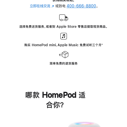
立即在线交流
(在
或致电
400-666-8800
。
新
窗
口
选择免费送货服务，或者到 Apple Store 零售店提取现货商品。
中
打
开)
购买 HomePod mini，Apple Music 免费试听三个月
脚
⁺
注
简单免费的退货服务
哪款 HomePod 适
合你？
进
一
步