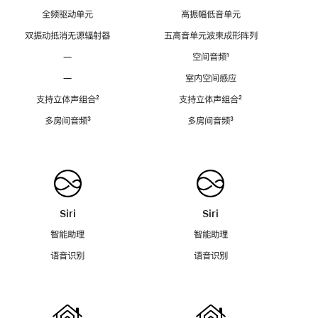
全频驱动单元
高振幅低音单元
双振动抵消无源辐射器
五高音单元波束成形阵列
—
空间音频
脚
¹
注
—
室内空间感应
支持立体声组合
脚
²
支持立体声组合
脚
²
注
注
多房间音频
脚
³
多房间音频
脚
³
注
注
Siri
Siri
智能助理
智能助理
语音识别
语音识别