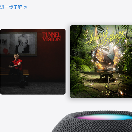
注
进一步了解
Apple
(在
Music
新
窗
口
中
打
开)