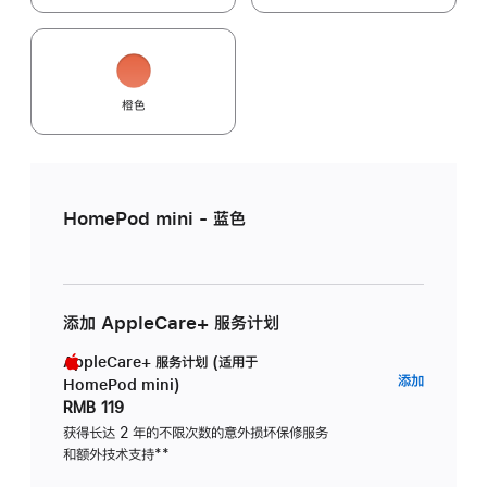
橙色
HomePod mini - 蓝色
添加 AppleCare+ 服务计划
AppleCare+ 服务计划 (适用于
AppleC
添加
HomePod mini)
服
RMB 119
务
获得长达 2 年的不限次数的意外损坏保修服务
和额外技术支持
脚
**
计
注