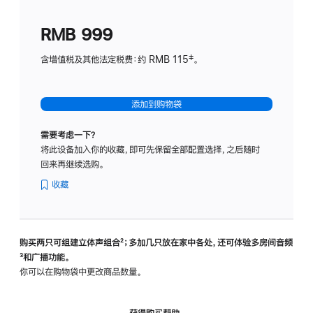
划
(适
RMB 999
用
于
含增值税及其他法定税费：约 RMB 115‡。
HomeP
mini)
添加到购物袋
需要考虑一下？
将此设备加入你的收藏，即可先保留全部配置选择，之后随时
回来再继续选购。
收藏
购买两只可组建立体声组合
脚
²；多加几只放在家中各处，还可体验多‍房‍间音频
脚
³和广播功能。
注
注
你可以在购物袋中更改商品数量。
获得购买帮助，