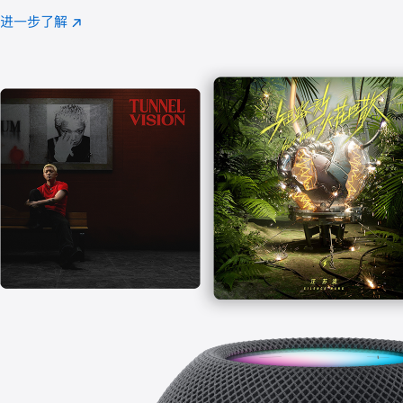
注
进一步了解
Apple
(在
Music
新
窗
口
中
打
开)