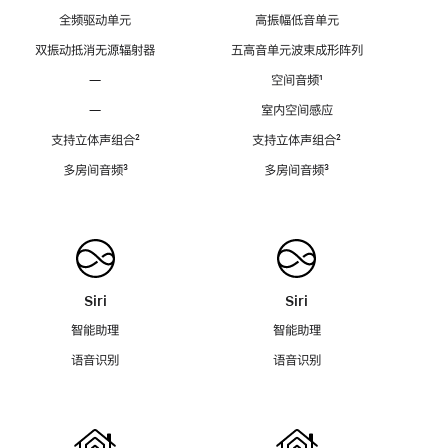
全频驱动单元
高振幅低音单元
双振动抵消无源辐射器
五高音单元波束成形阵列
—
空间音频
脚
¹
注
—
室内空间感应
支持立体声组合
脚
²
支持立体声组合
脚
²
注
注
多房间音频
脚
³
多房间音频
脚
³
注
注
Siri
Siri
智能助理
智能助理
语音识别
语音识别