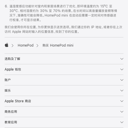
温湿度感应功能针对室内和家居场景进行了优化，即环境温度约为 15ºC 至
30ºC、相对湿度约为 30% 至 70% 的场景。在长时间以高音量播放音频等情
况下，准确性可能会降低。HomePod mini 在启动后需要一定时间对传感器进
行校准，才可显示结果。
我们会使用你所在位置，为你更快显示送货选项。我们通过你的 IP 地址，或者你在上次
访问 Apple 网站时输入的位置信息，找到了你的位置。
HomePod
购买 HomePod mini
Apple
选购及了解
Apple 钱包
账户
娱乐
Apple Store 商店
商务应用
教育应用