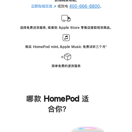
立即在线交流
(在
或致电
400-666-8800
。
新
窗
口
选择免费送货服务，或者到 Apple Store 零售店提取现货商品。
中
打
开)
购买 HomePod mini，Apple Music 免费试听三个月
脚
⁺
注
简单免费的退货服务
哪款 HomePod 适
合你？
进
一
步