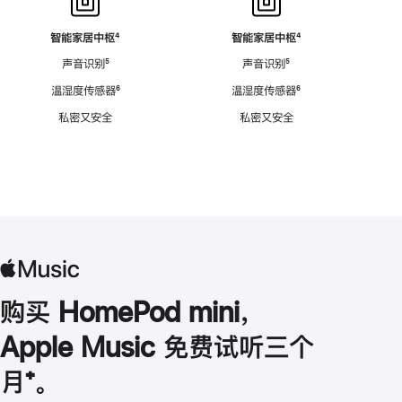
智能家居中枢
脚
⁴
智能家居中枢
脚
⁴
注
注
声音识别
脚
⁵
声音识别
脚
⁵
注
注
温湿度传感器
脚
⁶
温湿度传感器
脚
⁶
注
注
私密又安全
私密又安全
购买 HomePod mini，
Apple Music 免费试听三个
月
脚
⁺。