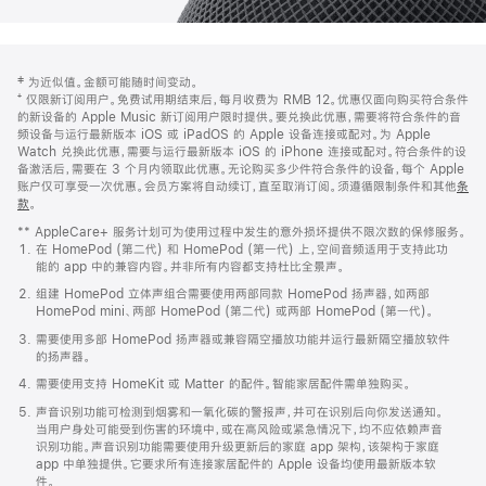
网
脚
‡ 为近似值。金额可能随时间变动。
注
页
⁺ 仅限新订阅用户。免费试用期结束后，每月收费为 RMB 12。优惠仅面向购买符合条件
页
的新设备的 Apple Music 新订阅用户限时提供。要兑换此优惠，需要将符合条件的音
频设备与运行最新版本 iOS 或 iPadOS 的 Apple 设备连接或配对。为 Apple
脚
Watch 兑换此优惠，需要与运行最新版本 iOS 的 iPhone 连接或配对。符合条件的设
备激活后，需要在 3 个月内领取此优惠。无论购买多少件符合条件的设备，每个 Apple
账户仅可享受一次优惠。会员方案将自动续订，直至取消订阅。须遵循限制条件和其他
条
款
。
(在
新
** AppleCare+ 服务计划可为使用过程中发生的意外损坏提供不限次数的保修服务。
窗
在 HomePod (第二代) 和 HomePod (第一代) 上，空间音频适用于支持此功
口
能的 app 中的兼容内容。并非所有内容都支持杜比全景声。
中
打
组建 HomePod 立体声组合需要使用两部同款 HomePod 扬声器，如两部
开)
HomePod mini、两部 HomePod (第二代) 或两部 HomePod (第一代)。
需要使用多部 HomePod 扬声器或兼容隔空播放功能并运行最新隔空播放软件
的扬声器。
需要使用支持 HomeKit 或 Matter 的配件。智能家居配件需单独购买。
声音识别功能可检测到烟雾和一氧化碳的警报声，并可在识别后向你发送通知。
当用户身处可能受到伤害的环境中，或在高风险或紧急情况下，均不应依赖声音
识别功能。声音识别功能需要使用升级更新后的家庭 app 架构，该架构于家庭
app 中单独提供。它要求所有连接家居配件的 Apple 设备均使用最新版本软
件。