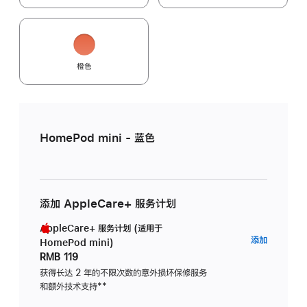
橙色
HomePod mini - 蓝色
添加 AppleCare+ 服务计划
AppleCare+ 服务计划 (适用于
AppleC
添加
HomePod mini)
服
RMB 119
务
获得长达 2 年的不限次数的意外损坏保修服务
和额外技术支持
脚
**
计
注