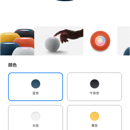
图库
图像
1
图库
图像
2
图库
图像
3
颜色
蓝色
午夜色
白色
黄色