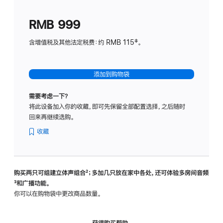
划
(适
RMB 999
用
于
含增值税及其他法定税费：约 RMB 115‡。
HomeP
mini)
添加到购物袋
需要考虑一下？
将此设备加入你的收藏，即可先保留全部配置选择，之后随时
回来再继续选购。
收藏
购买两只可组建立体声组合
脚
²；多加几只放在家中各处，还可体验多‍房‍间音频
脚
³和广播功能。
注
注
你可以在购物袋中更改商品数量。
获得购买帮助，