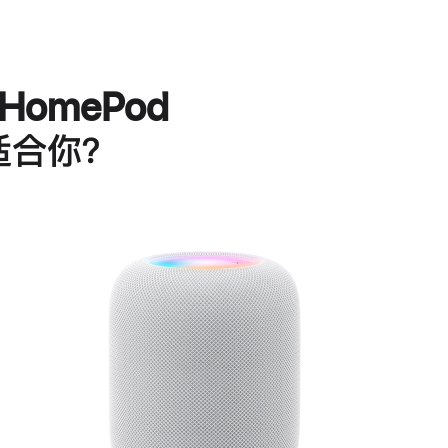
HomePod
适合你？
进
一
步
了
解
HomePod<