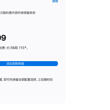
AppleCare+
添加
服
务
限次数的意外损坏保修服务和
计
划
(适
99
用
于
：约 RMB 115‡。
HomePod
mini)
添加到购物袋
藏，即可先保留全部配置选择，之后随时回