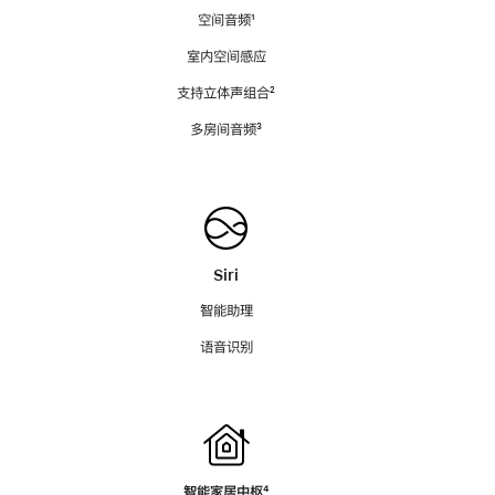
空间音频
脚
¹
注
室内空间感应
支持立体声组合
脚
²
注
多房间音频
脚
³
注
Siri
智能助理
语音识别
智能家居中枢
脚
⁴