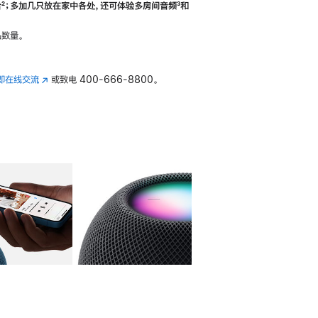
合
脚
²；多加几只放在家中各处，还可体验多‍房‍间音频
脚
³和
注
注
数量。
即在线交流
(在
或致电
400-666-8800。
新
窗
口
中
打
开)
库
图像
4
图库
图像
5