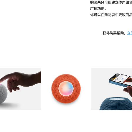
购买两只可组建立体声组
广播功能。
你可以在购物袋中更改商品
获得购买帮助，
立
图库
图像
2
图库
图像
3
图