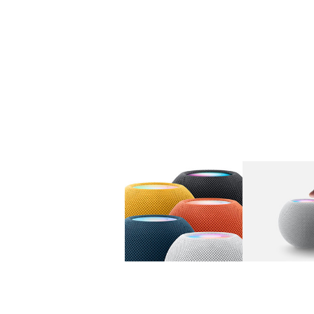
图库
图像
1