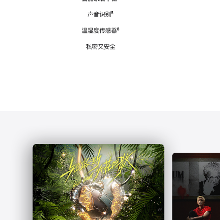
注
声音识别
脚
⁵
注
温湿度传感器
脚
⁶
注
私密又安全