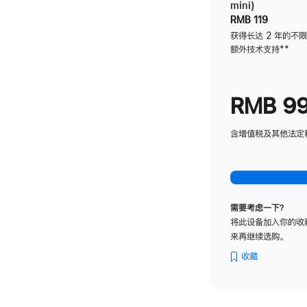
mini)
RMB 119
获得长达 2 年的不
额外技术支持
脚
**
注
RMB 9
含增值税及其他法定税费
需要考虑一下？
将此设备加入你的收
来再继续选购。
收藏