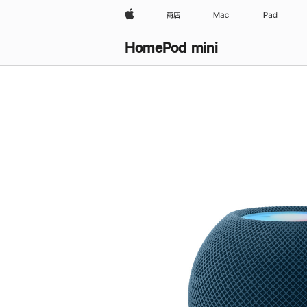
Apple
商店
Mac
iPad
HomePod mini
购
买
HomePod mini