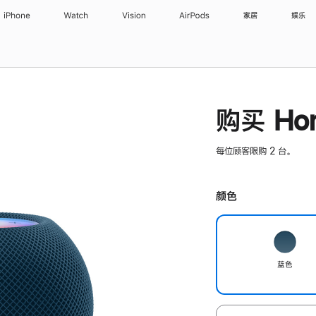
iPhone
Watch
Vision
AirPods
家居
娱乐
购买 Hom
每位顾客限购 2 台。
颜色
蓝色