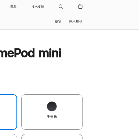
配件
技术支持
概览
技术规格
ePod mini
午夜色