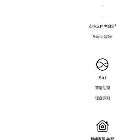
—
—
支持立体声组合
脚
²
注
多房间音频
脚
³
注
Siri
智能助理
语音识别
智能家居中枢
脚
⁴