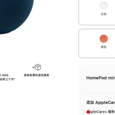
白色
橙色
 mini，
简单免费的退货服务
HomePod min
免费试听三个月
脚
⁺
注
添加 AppleCa
AppleCare+ 服