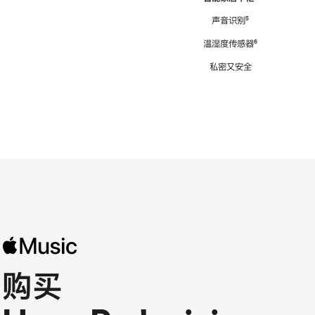
注
声音识别
脚
⁵
注
温湿度传感器
脚
⁶
注
私密又安全
购买