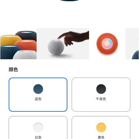
图库
图像
1
图库
图像
2
图库
图像
3
颜色
蓝色
午夜色
白色
黄色