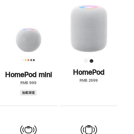
一
步
了
解
HomePod<
HomePod
HomePod mini
RMB 2699
RMB 999
HomePod
当前浏览
mini