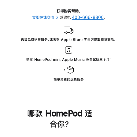
获得购买帮助，
立即在线交流
(在
或致电
400-666-8800
。
新
窗
口
选择免费送货服务，或者到 Apple Store 零售店提取现货商品。
中
打
开)
购买 HomePod mini，Apple Music 免费试听三个月
脚
⁺
注
简单免费的退货服务
哪款 HomePod 适
合你？
进