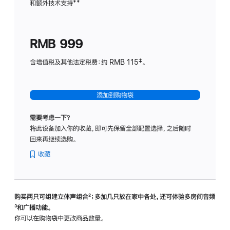
和额外技术支持
脚
**
计
注
划
(适
RMB 999
用
于
含增值税及其他法定税费：约 RMB 115‡。
HomeP
mini)
添加到购物袋
需要考虑一下？
将此设备加入你的收藏，即可先保留全部配置选择，之后随时
回来再继续选购。
收藏
购买两只可组建立体声组合
脚
²；多加几只放在家中各处，还可体验多‍房‍间音频
脚
³和广播功能。
注
注
你可以在购物袋中更改商品数量。