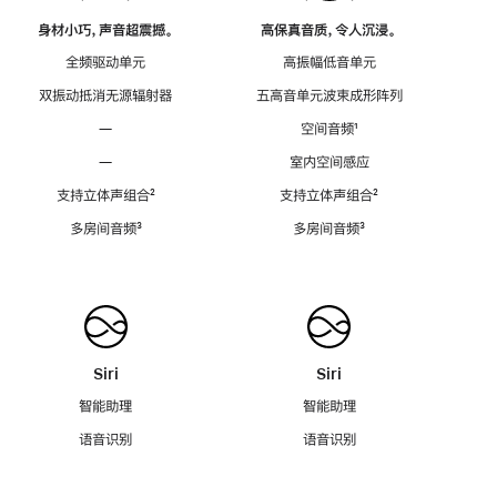
身材小巧，声音超震撼。
高保真音质，令人沉浸。
全频驱动单元
高振幅低音单元
双振动抵消无源辐射器
五高音单元波束成形阵列
—
空间音频
脚
¹
注
—
室内空间感应
支持立体声组合
脚
²
支持立体声组合
脚
²
注
注
多房间音频
脚
³
多房间音频
脚
³
注
注
Siri
Siri
智能助理
智能助理
语音识别
语音识别