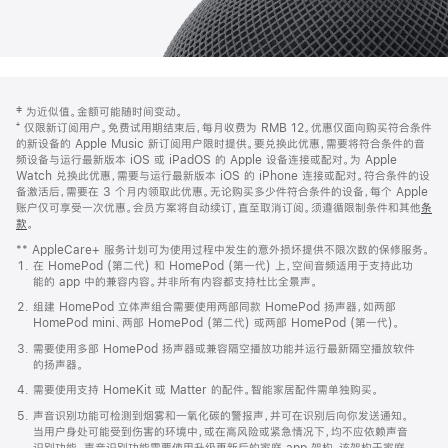
网
脚
‡ 为近似值。金额可能随时间变动。
注
页
⁺ 仅限新订阅用户。免费试用期结束后，每月收费为 RMB 12。优惠仅面向购买符合条件
页
的新设备的 Apple Music 新订阅用户限时提供。要兑换此优惠，需要将符合条件的音
频设备与运行最新版本 iOS 或 iPadOS 的 Apple 设备连接或配对。为 Apple
脚
Watch 兑换此优惠，需要与运行最新版本 iOS 的 iPhone 连接或配对。符合条件的设
备激活后，需要在 3 个月内领取此优惠。无论购买多少件符合条件的设备，每个 Apple
账户仅可享受一次优惠。会员方案将自动续订，直至取消订阅。须遵循限制条件和其他
条
款
。
(在
新
** AppleCare+ 服务计划可为使用过程中发生的意外损坏提供不限次数的保修服务。
窗
在 HomePod (第二代) 和 HomePod (第一代) 上，空间音频适用于支持此功
口
能的 app 中的兼容内容。并非所有内容都支持杜比全景声。
中
打
组建 HomePod 立体声组合需要使用两部同款 HomePod 扬声器，如两部
开)
HomePod mini、两部 HomePod (第二代) 或两部 HomePod (第一代)。
需要使用多部 HomePod 扬声器或兼容隔空播放功能并运行最新隔空播放软件
的扬声器。
需要使用支持 HomeKit 或 Matter 的配件。智能家居配件需单独购买。
声音识别功能可检测到烟雾和一氧化碳的警报声，并可在识别后向你发送通知。
当用户身处可能受到伤害的环境中，或在高风险或紧急情况下，均不应依赖声音
识别功能。声音识别功能需要使用升级更新后的家庭 app 架构，该架构于家庭