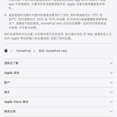
app 中单独提供。它要求所有连接家居配件的 Apple 设备均使用最新版本软
件。
温湿度感应功能针对室内和家居场景进行了优化，即环境温度约为 15ºC 至
30ºC、相对湿度约为 30% 至 70% 的场景。在长时间以高音量播放音频等情
况下，准确性可能会降低。HomePod mini 在启动后需要一定时间对传感器进
行校准，才可显示结果。
我们会使用你所在位置，为你更快显示送货选项。我们通过你的 IP 地址，或者你在上次
访问 Apple 网站时输入的位置信息，找到了你的位置。
HomePod
购买 HomePod mini
Apple
选购及了解
Apple 钱包
账户
娱乐
Apple Store 商店
商务应用