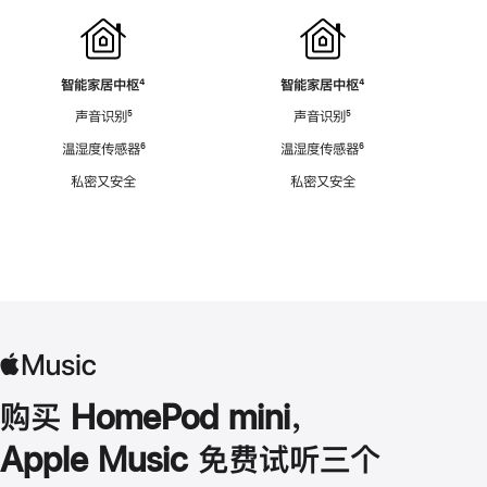
智能家居中枢
脚
⁴
智能家居中枢
脚
⁴
注
注
声音识别
脚
⁵
声音识别
脚
⁵
注
注
温湿度传感器
脚
⁶
温湿度传感器
脚
⁶
注
注
私密又安全
私密又安全
购买 HomePod mini，
Apple Music 免费试听三个