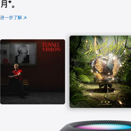
月
脚
⁺。
注
进一步了解
Apple
(在
Music
新
窗
口
中
打
开)