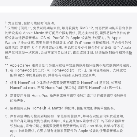
网
脚
‡ 为近似值。金额可能随时间变动。
注
页
⁺ 仅限新订阅用户。免费试用期结束后，每月收费为 RMB 12。优惠仅面向购买符合条件
页
的新设备的 Apple Music 新订阅用户限时提供。要兑换此优惠，需要将符合条件的音
频设备与运行最新版本 iOS 或 iPadOS 的 Apple 设备连接或配对。为 Apple
脚
Watch 兑换此优惠，需要与运行最新版本 iOS 的 iPhone 连接或配对。符合条件的设
备激活后，需要在 3 个月内领取此优惠。无论购买多少件符合条件的设备，每个 Apple
账户仅可享受一次优惠。会员方案将自动续订，直至取消订阅。须遵循限制条件和其他
条
款
。
(在
新
** AppleCare+ 服务计划可为使用过程中发生的意外损坏提供不限次数的保修服务。
窗
在 HomePod (第二代) 和 HomePod (第一代) 上，空间音频适用于支持此功
口
能的 app 中的兼容内容。并非所有内容都支持杜比全景声。
中
打
组建 HomePod 立体声组合需要使用两部同款 HomePod 扬声器，如两部
开)
HomePod mini、两部 HomePod (第二代) 或两部 HomePod (第一代)。
需要使用多部 HomePod 扬声器或兼容隔空播放功能并运行最新隔空播放软件
的扬声器。
需要使用支持 HomeKit 或 Matter 的配件。智能家居配件需单独购买。
声音识别功能可检测到烟雾和一氧化碳的警报声，并可在识别后向你发送通知。
当用户身处可能受到伤害的环境中，或在高风险或紧急情况下，均不应依赖声音
识别功能。声音识别功能需要使用升级更新后的家庭 app 架构，该架构于家庭
app 中单独提供。它要求所有连接家居配件的 Apple 设备均使用最新版本软
件。