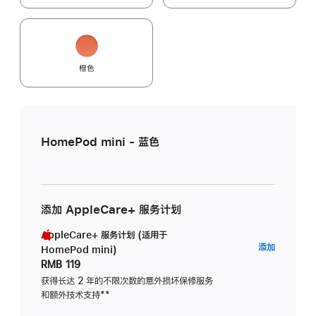
橙色
HomePod mini - 蓝色
添加 AppleCare+ 服务计划
AppleCare+ 服务计划 (适用于
AppleC
添加
HomePod mini)
服
RMB 119
务
获得长达 2 年的不限次数的意外损坏保修服务
和额外技术支持
脚
**
计
注