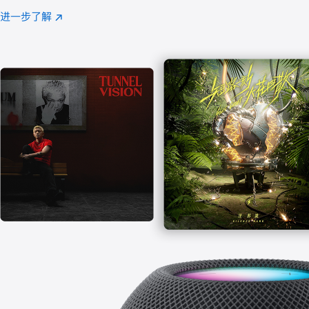
注
进一步了解
Apple
(在
Music
新
窗
口
中
打
开)