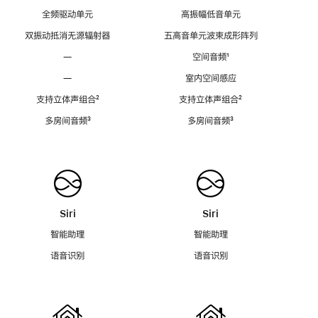
全频驱动单元
高振幅低音单元
双振动抵消无源辐射器
五高音单元波束成形阵列
—
空间音频
脚
¹
注
—
室内空间感应
支持立体声组合
脚
²
支持立体声组合
脚
²
注
注
多房间音频
脚
³
多房间音频
脚
³
注
注
Siri
Siri
智能助理
智能助理
语音识别
语音识别