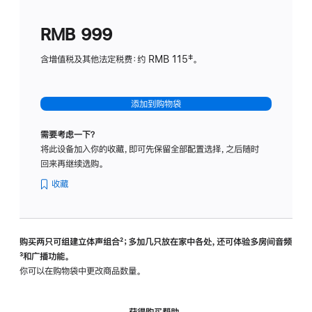
划
(适
RMB 999
用
于
含增值税及其他法定税费：约 RMB 115‡。
HomeP
mini)
添加到购物袋
需要考虑一下？
将此设备加入你的收藏，即可先保留全部配置选择，之后随时
回来再继续选购。
收藏
购买两只可组建立体声组合
脚
²；多加几只放在家中各处，还可体验多‍房‍间音频
脚
³和广播功能。
注
注
你可以在购物袋中更改商品数量。
获得购买帮助，