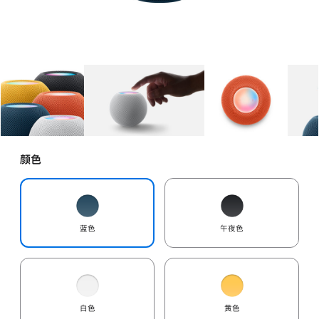
图库
图像
1
图库
图像
2
图库
图像
3
颜色
蓝色
午夜色
白色
黄色