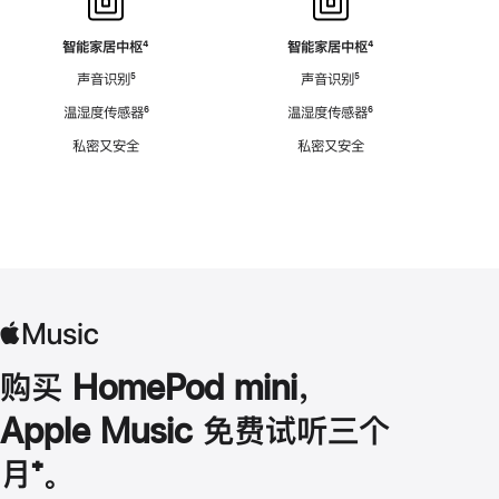
智能家居中枢
脚
⁴
智能家居中枢
脚
⁴
注
注
声音识别
脚
⁵
声音识别
脚
⁵
注
注
温湿度传感器
脚
⁶
温湿度传感器
脚
⁶
注
注
私密又安全
私密又安全
购买 HomePod mini，
Apple Music 免费试听三个
月
脚
⁺。