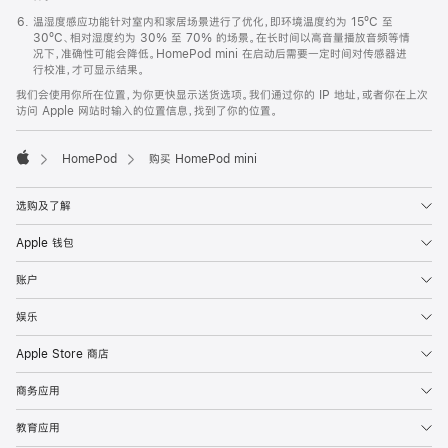
温湿度感应功能针对室内和家居场景进行了优化，即环境温度约为 15ºC 至
30ºC、相对湿度约为 30% 至 70% 的场景。在长时间以高音量播放音频等情
况下，准确性可能会降低。HomePod mini 在启动后需要一定时间对传感器进
行校准，才可显示结果。
我们会使用你所在位置，为你更快显示送货选项。我们通过你的 IP 地址，或者你在上次
访问 Apple 网站时输入的位置信息，找到了你的位置。
HomePod
购买 HomePod mini
Apple
选购及了解
Apple 钱包
账户
娱乐
Apple Store 商店
商务应用
教育应用