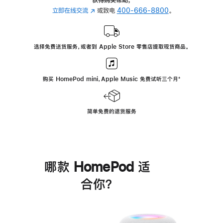
立即在线交流
(在
或致电
400-666-8800
。
新
窗
口
选择免费送货服务，或者到 Apple Store 零售店提取现货商品。
中
打
开)
购买 HomePod mini，Apple Music 免费试听三个月
脚
⁺
注
简单免费的退货服务
哪款 HomePod 适
合你？
进
一
步