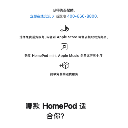
获得购买帮助，
立即在线交流
(在
或致电
400-666-8800
。
新
窗
口
选择免费送货服务，或者到 Apple Store 零售店提取现货商品。
中
打
开)
购买 HomePod mini，Apple Music 免费试听三个月
脚
⁺
注
简单免费的退货服务
哪款 HomePod 适
合你？
进