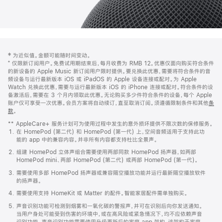
网
脚
‡ 为近似值。金额可能随时间变动。
注
页
⁺ 仅限新订阅用户。免费试用期结束后，每月收费为 RMB 12。优惠仅面向购买符合条件
页
的新设备的 Apple Music 新订阅用户限时提供。要兑换此优惠，需要将符合条件的音
频设备与运行最新版本 iOS 或 iPadOS 的 Apple 设备连接或配对。为 Apple
脚
Watch 兑换此优惠，需要与运行最新版本 iOS 的 iPhone 连接或配对。符合条件的设
备激活后，需要在 3 个月内领取此优惠。无论购买多少件符合条件的设备，每个 Apple
账户仅可享受一次优惠。会员方案将自动续订，直至取消订阅。须遵循限制条件和其他
条
款
。
(在
新
** AppleCare+ 服务计划可为使用过程中发生的意外损坏提供不限次数的保修服务。
窗
在 HomePod (第二代) 和 HomePod (第一代) 上，空间音频适用于支持此功
口
能的 app 中的兼容内容。并非所有内容都支持杜比全景声。
中
打
组建 HomePod 立体声组合需要使用两部同款 HomePod 扬声器，如两部
开)
HomePod mini、两部 HomePod (第二代) 或两部 HomePod (第一代)。
需要使用多部 HomePod 扬声器或兼容隔空播放功能并运行最新隔空播放软件
的扬声器。
需要使用支持 HomeKit 或 Matter 的配件。智能家居配件需单独购买。
声音识别功能可检测到烟雾和一氧化碳的警报声，并可在识别后向你发送通知。
当用户身处可能受到伤害的环境中，或在高风险或紧急情况下，均不应依赖声音
识别功能。声音识别功能需要使用升级更新后的家庭 app 架构，该架构于家庭