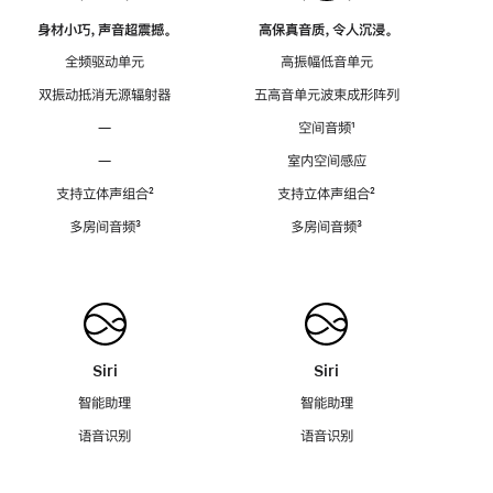
身材小巧，声音超震撼。
高保真音质，令人沉浸。
全频驱动单元
高振幅低音单元
双振动抵消无源辐射器
五高音单元波束成形阵列
—
空间音频
脚
¹
注
—
室内空间感应
支持立体声组合
脚
²
支持立体声组合
脚
²
注
注
多房间音频
脚
³
多房间音频
脚
³
注
注
Siri
Siri
智能助理
智能助理
语音识别
语音识别