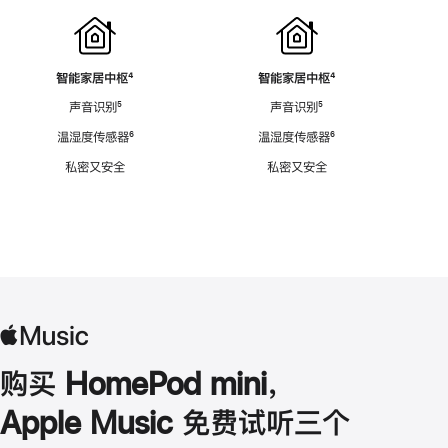
智能家居中枢
脚
⁴
智能家居中枢
脚
⁴
注
注
声音识别
脚
⁵
声音识别
脚
⁵
注
注
温湿度传感器
脚
⁶
温湿度传感器
脚
⁶
注
注
私密又安全
私密又安全
购买 HomePod mini，
Apple Music 免费试听三个