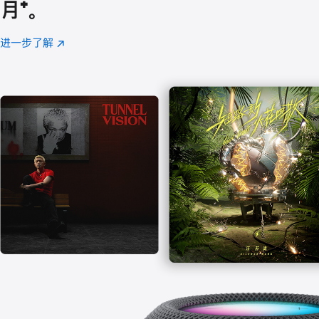
月
脚
⁺。
注
进一步了解
Apple
(在
Music
新
窗
口
中
打
开)