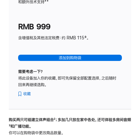
和额外技术支持
脚
**
计
注
划
(适
RMB 999
用
于
含增值税及其他法定税费：约 RMB 115‡。
HomeP
mini)
添加到购物袋
需要考虑一下？
将此设备加入你的收藏，即可先保留全部配置选择，之后随时
回来再继续选购。
收藏
购买两只可组建立体声组合
脚
²；多加几只放在家中各处，还可体验多‍房‍间音频
脚
³和广播功能。
注
注
你可以在购物袋中更改商品数量。