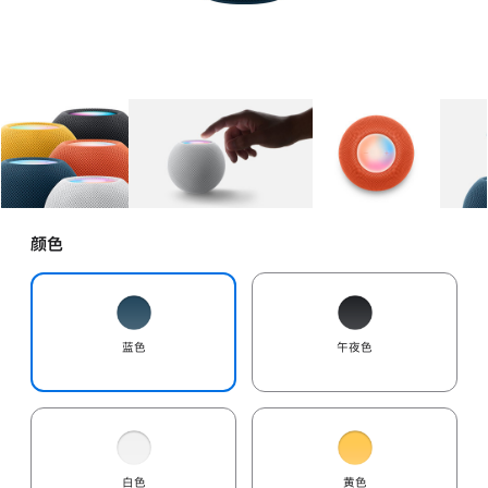
图库
图像
1
图库
图像
2
图库
图像
3
颜色
蓝色
午夜色
白色
黄色