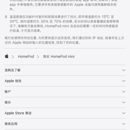
app 中单独提供。它要求所有连接家居配件的 Apple 设备均使用最新版本软
件。
温湿度感应功能针对室内和家居场景进行了优化，即环境温度约为 15ºC 至
30ºC、相对湿度约为 30% 至 70% 的场景。在长时间以高音量播放音频等情
况下，准确性可能会降低。HomePod mini 在启动后需要一定时间对传感器进
行校准，才可显示结果。
我们会使用你所在位置，为你更快显示送货选项。我们通过你的 IP 地址，或者你在上次
访问 Apple 网站时输入的位置信息，找到了你的位置。
HomePod
购买 HomePod mini
Apple
选购及了解
Apple 钱包
账户
娱乐
Apple Store 商店
商务应用