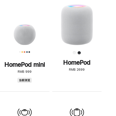
一
步
了
解
HomePod<
HomePod
HomePod mini
RMB 2699
RMB 999
HomePod
当前浏览
mini