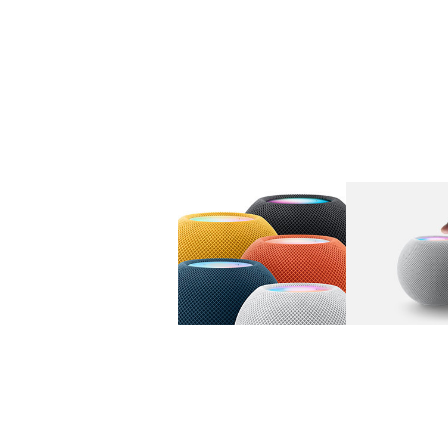
图库
图像
1