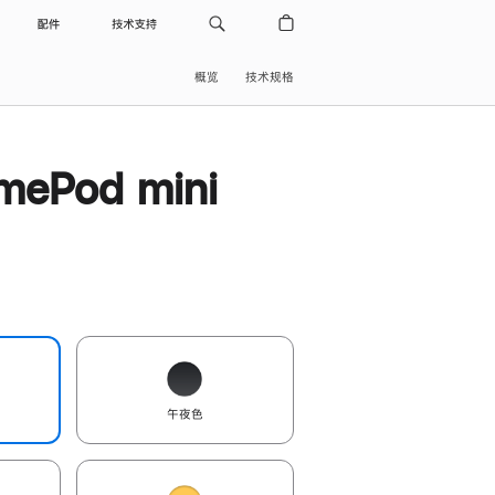
配件
技术支持
概览
技术规格
ePod mini
午夜色