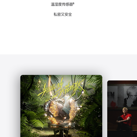
注
温湿度传感器
脚
⁶
注
私密又安全