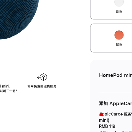
白色
橙色
HomePod min
 mini，
简单免费的退货服务
免费试听三个月
脚
⁺
注
添加 AppleCa
AppleCare+ 服
mini)
RMB 119