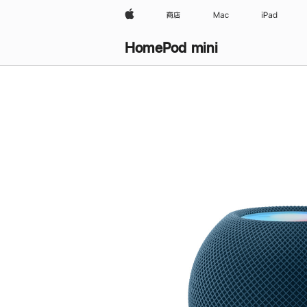
Apple
商店
Mac
iPad
HomePod mini
购
买
HomePod mini