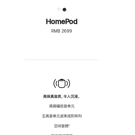
HomePod
RMB 2699
高保真音质，令人沉浸。
高振幅低音单元
五高音单元波束成形阵列
空间音频
脚
¹
注