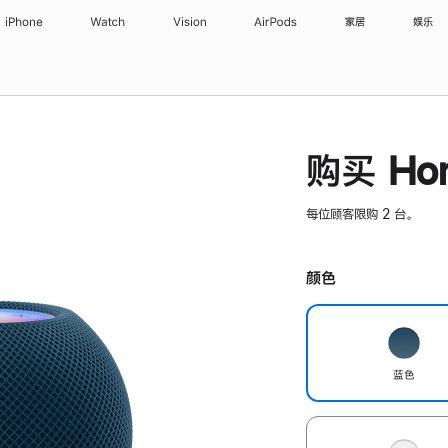
iPhone
Watch
Vision
AirPods
家居
娱乐
购买 Hom
每位顾客限购 2 台。
颜色
蓝色