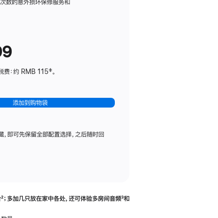
务
限次数的意外损坏保修服务和
计
划
(适
99
用
于
：约 RMB 115‡。
HomePod
mini)
添加到购物袋
藏，即可先保留全部配置选择，之后随时回
合
脚
²；多加几只放在家中各处，还可体验多‍房‍间音频
脚
³和
注
注