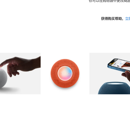
你可以在购物袋中更改商品
获得购买帮助，
立
图库
图像
2
图库
图像
3
图