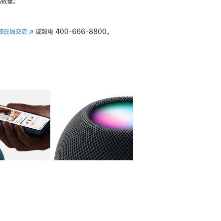
数量。
即在线交流
(在
或致电
400-666-8800。
新
窗
口
中
打
开)
库
图像
4
图库
图像
5