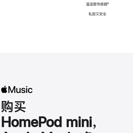
注
温湿度传感器
脚
⁶
注
私密又安全
购买
HomePod mini，