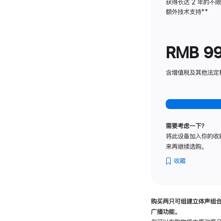
获得长达 2 年的不
额外技术支持
脚
**
注
RMB 9
含增值税及其他法定税费
需要考虑一下？
将此设备加入你的收
来再继续选购。
收藏
购买两只可组建立体声组
广播功能。