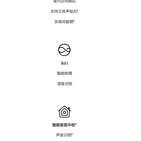
室内空间感应
支持立体声组合
脚
²
注
多房间音频
脚
³
注
Siri
智能助理
语音识别
智能家居中枢
脚
⁴
注
声音识别
脚
⁵