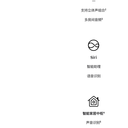
—
支持立体声组合
脚
²
注
多房间音频
脚
³
注
Siri
智能助理
语音识别
智能家居中枢
脚
⁴
注
声音识别
脚
⁵