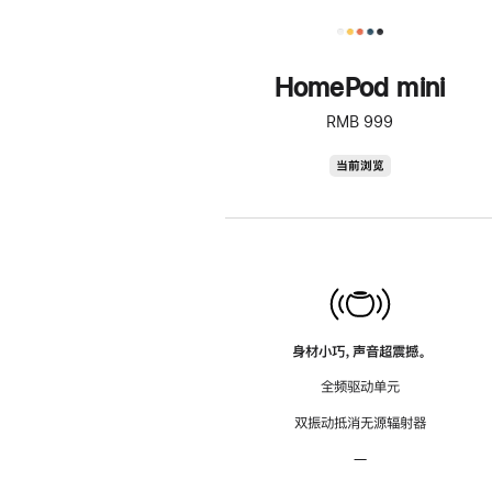
HomePod mini
RMB 999
HomePod
当前浏览
mini
身材小巧，声音超震撼。
全频驱动单元
双振动抵消无源辐射器
—