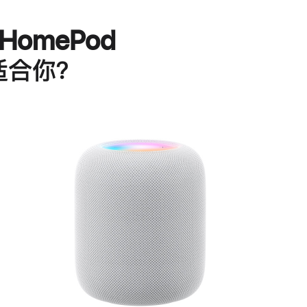
HomePod
适合你？
进
一
步
了
解
HomePod<