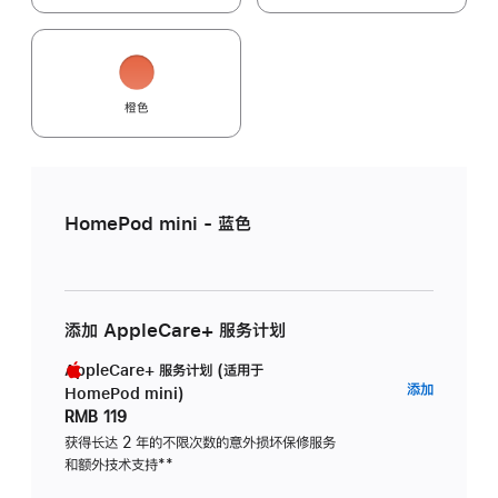
橙色
HomePod mini - 蓝色
添加 AppleCare+ 服务计划
AppleCare+ 服务计划 (适用于
AppleC
添加
HomePod mini)
服
RMB 119
务
获得长达 2 年的不限次数的意外损坏保修服务
和额外技术支持
脚
**
计
注