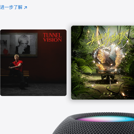
注
进一步了解
Apple
(在
Music
新
窗
口
中
打
开)