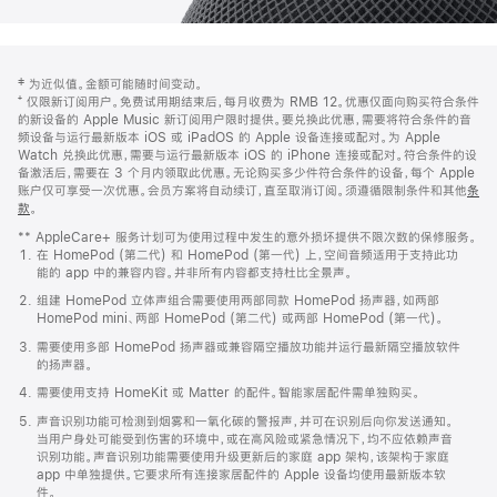
网
脚
‡ 为近似值。金额可能随时间变动。
注
页
⁺ 仅限新订阅用户。免费试用期结束后，每月收费为 RMB 12。优惠仅面向购买符合条件
页
的新设备的 Apple Music 新订阅用户限时提供。要兑换此优惠，需要将符合条件的音
频设备与运行最新版本 iOS 或 iPadOS 的 Apple 设备连接或配对。为 Apple
脚
Watch 兑换此优惠，需要与运行最新版本 iOS 的 iPhone 连接或配对。符合条件的设
备激活后，需要在 3 个月内领取此优惠。无论购买多少件符合条件的设备，每个 Apple
账户仅可享受一次优惠。会员方案将自动续订，直至取消订阅。须遵循限制条件和其他
条
款
。
(在
新
** AppleCare+ 服务计划可为使用过程中发生的意外损坏提供不限次数的保修服务。
窗
在 HomePod (第二代) 和 HomePod (第一代) 上，空间音频适用于支持此功
口
能的 app 中的兼容内容。并非所有内容都支持杜比全景声。
中
打
组建 HomePod 立体声组合需要使用两部同款 HomePod 扬声器，如两部
开)
HomePod mini、两部 HomePod (第二代) 或两部 HomePod (第一代)。
需要使用多部 HomePod 扬声器或兼容隔空播放功能并运行最新隔空播放软件
的扬声器。
需要使用支持 HomeKit 或 Matter 的配件。智能家居配件需单独购买。
声音识别功能可检测到烟雾和一氧化碳的警报声，并可在识别后向你发送通知。
当用户身处可能受到伤害的环境中，或在高风险或紧急情况下，均不应依赖声音
识别功能。声音识别功能需要使用升级更新后的家庭 app 架构，该架构于家庭
app 中单独提供。它要求所有连接家居配件的 Apple 设备均使用最新版本软
件。