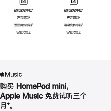
智能家居中枢
脚
⁴
智能家居中枢
脚
⁴
注
注
声音识别
脚
⁵
声音识别
脚
⁵
注
注
温湿度传感器
脚
⁶
温湿度传感器
脚
⁶
注
注
私密又安全
私密又安全
购买 HomePod mini，
Apple Music 免费试听三个
月
脚
⁺。