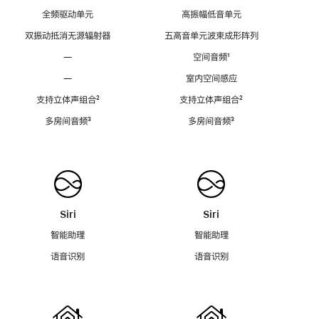
全频驱动单元
高振幅低音单元
双振动抵消无源辐射器
五高音单元波束成形阵列
—
空间音频
脚
¹
注
—
室内空间感应
支持立体声组合
脚
²
支持立体声组合
脚
²
注
注
多房间音频
脚
³
多房间音频
脚
³
注
注
Siri
Siri
智能助理
智能助理
语音识别
语音识别