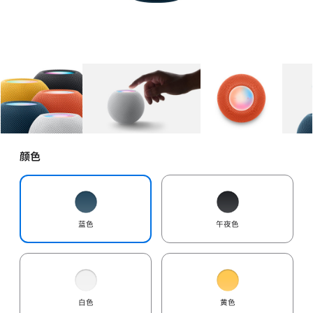
图库
图像
1
图库
图像
2
图库
图像
3
颜色
蓝色
午夜色
白色
黄色