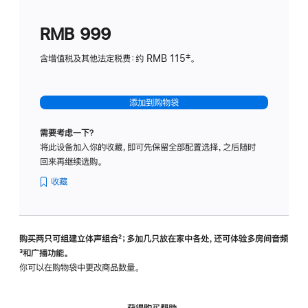
划
(适
RMB 999
用
于
含增值税及其他法定税费：约 RMB 115‡。
HomeP
mini)
添加到购物袋
需要考虑一下？
将此设备加入你的收藏，即可先保留全部配置选择，之后随时
回来再继续选购。
收藏
购买两只可组建立体声组合
脚
²；多加几只放在家中各处，还可体验多‍房‍间音频
脚
³和广播功能。
注
注
你可以在购物袋中更改商品数量。
获得购买帮助，