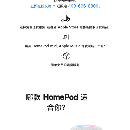
立即在线交流
(在
或致电
400-666-8800
。
新
窗
口
选择免费送货服务，或者到 Apple Store 零售店提取现货商品。
中
打
开)
购买 HomePod mini，Apple Music 免费试听三个月
脚
⁺
注
简单免费的退货服务
哪款 HomePod 适
合你？
进
一
步