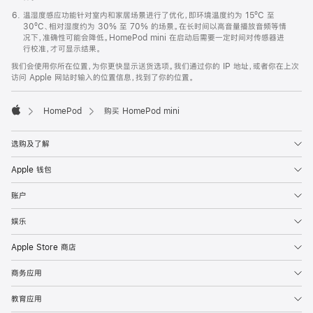
温湿度感应功能针对室内和家居场景进行了优化，即环境温度约为 15ºC 至
30ºC、相对湿度约为 30% 至 70% 的场景。在长时间以高音量播放音频等情
况下，准确性可能会降低。HomePod mini 在启动后需要一定时间对传感器进
行校准，才可显示结果。
我们会使用你所在位置，为你更快显示送货选项。我们通过你的 IP 地址，或者你在上次
访问 Apple 网站时输入的位置信息，找到了你的位置。
HomePod
购买 HomePod mini
Apple
选购及了解
Apple 钱包
账户
娱乐
Apple Store 商店
商务应用
教育应用