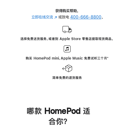
获得购买帮助，
立即在线交流
(在
或致电
400-666-8800
。
新
窗
口
选择免费送货服务，或者到 Apple Store 零售店提取现货商品。
中
打
开)
购买 HomePod mini，Apple Music 免费试听三个月
脚
⁺
注
简单免费的退货服务
哪款 HomePod 适
合你？
进