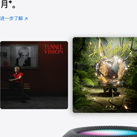
月
脚
⁺。
注
进一步了解
Apple
(在
Music
新
窗
口
中
打
开)