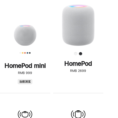
一
步
了
解
HomePod<
HomePod
HomePod mini
RMB 2699
RMB 999
HomePod
当前浏览
mini