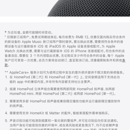
网
脚
‡ 为近似值。金额可能随时间变动。
注
页
⁺ 仅限新订阅用户。免费试用期结束后，每月收费为 RMB 12。优惠仅面向购买符合条件
页
的新设备的 Apple Music 新订阅用户限时提供。要兑换此优惠，需要将符合条件的音
频设备与运行最新版本 iOS 或 iPadOS 的 Apple 设备连接或配对。为 Apple
脚
Watch 兑换此优惠，需要与运行最新版本 iOS 的 iPhone 连接或配对。符合条件的设
备激活后，需要在 3 个月内领取此优惠。无论购买多少件符合条件的设备，每个 Apple
账户仅可享受一次优惠。会员方案将自动续订，直至取消订阅。须遵循限制条件和其他
条
款
。
(在
新
** AppleCare+ 服务计划可为使用过程中发生的意外损坏提供不限次数的保修服务。
窗
在 HomePod (第二代) 和 HomePod (第一代) 上，空间音频适用于支持此功
口
能的 app 中的兼容内容。并非所有内容都支持杜比全景声。
中
打
组建 HomePod 立体声组合需要使用两部同款 HomePod 扬声器，如两部
开)
HomePod mini、两部 HomePod (第二代) 或两部 HomePod (第一代)。
需要使用多部 HomePod 扬声器或兼容隔空播放功能并运行最新隔空播放软件
的扬声器。
需要使用支持 HomeKit 或 Matter 的配件。智能家居配件需单独购买。
声音识别功能可检测到烟雾和一氧化碳的警报声，并可在识别后向你发送通知。
当用户身处可能受到伤害的环境中，或在高风险或紧急情况下，均不应依赖声音
识别功能。声音识别功能需要使用升级更新后的家庭 app 架构，该架构于家庭