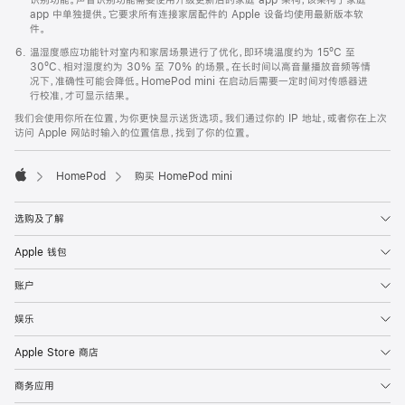
app 中单独提供。它要求所有连接家居配件的 Apple 设备均使用最新版本软
件。
温湿度感应功能针对室内和家居场景进行了优化，即环境温度约为 15ºC 至
30ºC、相对湿度约为 30% 至 70% 的场景。在长时间以高音量播放音频等情
况下，准确性可能会降低。HomePod mini 在启动后需要一定时间对传感器进
行校准，才可显示结果。
我们会使用你所在位置，为你更快显示送货选项。我们通过你的 IP 地址，或者你在上次
访问 Apple 网站时输入的位置信息，找到了你的位置。
HomePod
购买 HomePod mini
Apple
选购及了解
Apple 钱包
账户
娱乐
Apple Store 商店
商务应用