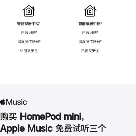
智能家居中枢
脚
⁴
智能家居中枢
脚
⁴
注
注
声音识别
脚
⁵
声音识别
脚
⁵
注
注
温湿度传感器
脚
⁶
温湿度传感器
脚
⁶
注
注
私密又安全
私密又安全
购买 HomePod mini，
Apple Music 免费试听三个