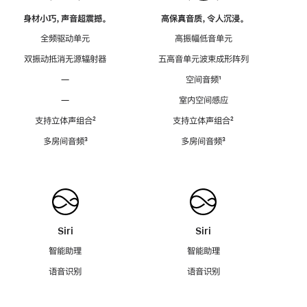
身材小巧，声音超震撼。
高保真音质，令人沉浸。
全频驱动单元
高振幅低音单元
双振动抵消无源辐射器
五高音单元波束成形阵列
—
空间音频
脚
¹
注
—
室内空间感应
支持立体声组合
脚
²
支持立体声组合
脚
²
注
注
多房间音频
脚
³
多房间音频
脚
³
注
注
Siri
Siri
智能助理
智能助理
语音识别
语音识别