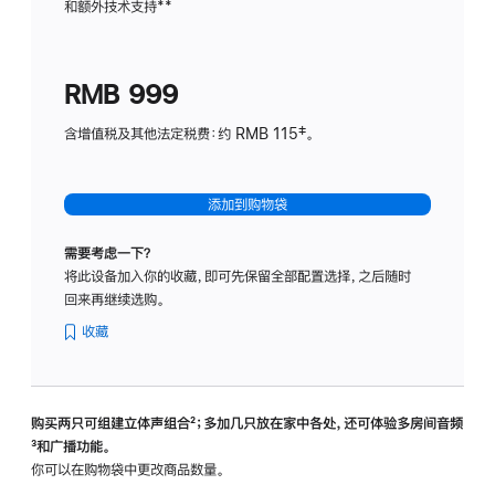
和额外技术支持
脚
**
计
注
划
(适
RMB 999
用
于
含增值税及其他法定税费：约 RMB 115‡。
HomeP
mini)
添加到购物袋
需要考虑一下？
将此设备加入你的收藏，即可先保留全部配置选择，之后随时
回来再继续选购。
收藏
购买两只可组建立体声组合
脚
²；多加几只放在家中各处，还可体验多‍房‍间音频
脚
³和广播功能。
注
注
你可以在购物袋中更改商品数量。