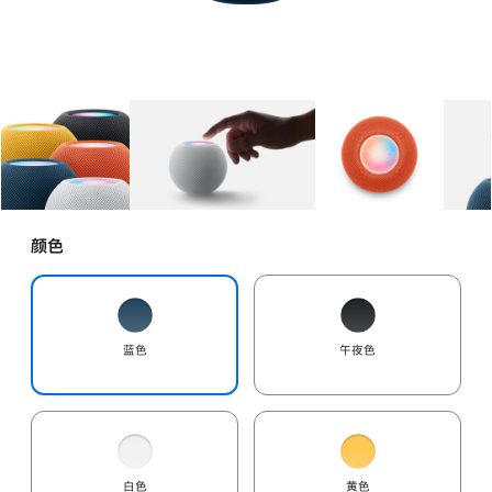
图库
图像
1
图库
图像
2
图库
图像
3
颜色
蓝色
午夜色
白色
黄色