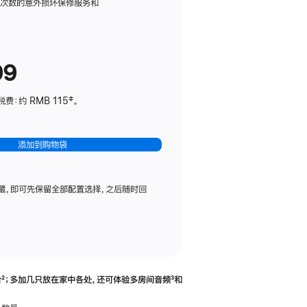
务
限次数的意外损坏保修服务和
计
划
(适
99
用
于
：约 RMB 115‡。
HomePod
mini)
添加到购物袋
藏，即可先保留全部配置选择，之后随时回
合
脚
²；多加几只放在家中各处，还可体验多‍房‍间音频
脚
³和
注
注