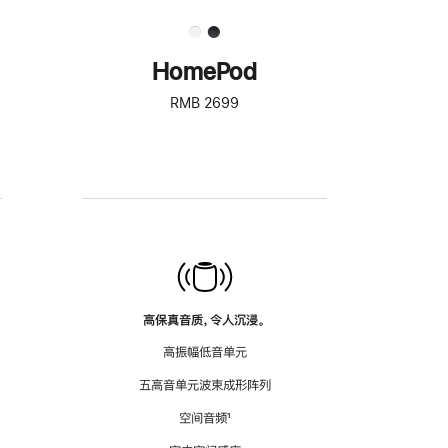
HomePod
RMB 2699
高保真音质，令人沉浸。
高振幅低音单元
五高音单元波束成形阵列
空间音频
脚
¹
注