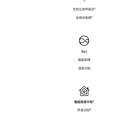
—
支持立体声组合
脚
²
注
多房间音频
脚
³
注
Siri
智能助理
语音识别
智能家居中枢
脚
⁴
注
声音识别
脚
⁵