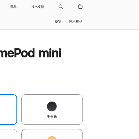
配件
技术支持
概览
技术规格
ePod mini
午夜色