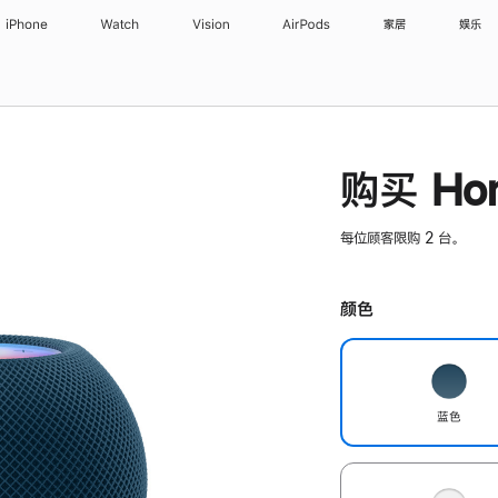
iPhone
Watch
Vision
AirPods
家居
娱乐
购买 Hom
每位顾客限购 2 台。
颜色
蓝色