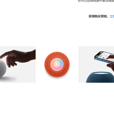
你可以在购物袋中更改商品
获得购买帮助，
立
图库
图像
2
图库
图像
3
图