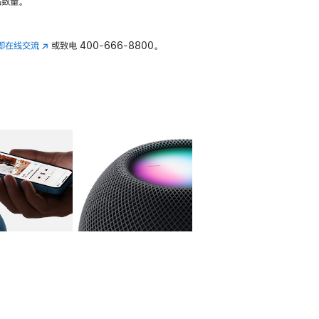
数量。
即在线交流
(在
或致电
400-666-8800。
新
窗
口
中
打
开)
库
图像
4
图库
图像
5