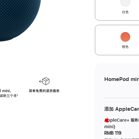
白色
橙色
HomePod min
 mini，
简单免费的退货服务
免费试听三个月
脚
⁺
注
添加 AppleCa
AppleCare+ 服
mini)
RMB 119