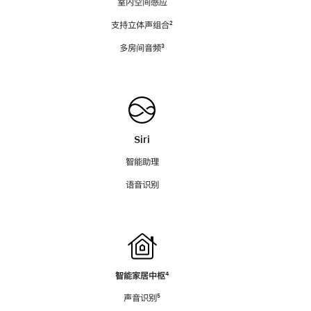
室内空间感应
支持立体声组合
脚
²
注
多房间音频
脚
³
注
Siri
智能助理
语音识别
智能家居中枢
脚
⁴
注
声音识别
脚
⁵