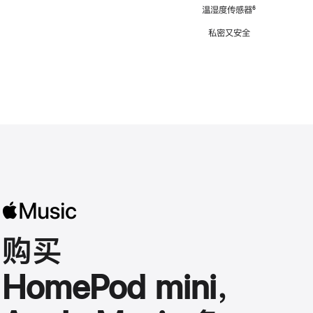
注
温湿度传感器
脚
⁶
注
私密又安全
购买
HomePod mini，