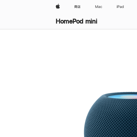
Apple
商店
Mac
iPad
HomePod mini
购
买
HomePod mini