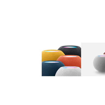
图库
图像
1