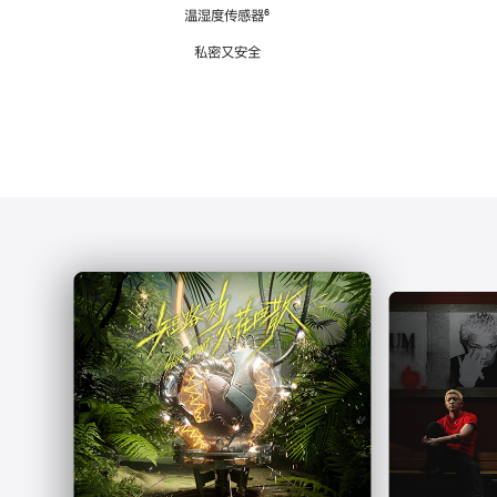
注
温湿度传感器
脚
⁶
注
私密又安全