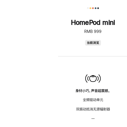
HomePod mini
RMB 999
HomePod
当前浏览
mini
身材小巧，声音超震撼。
全频驱动单元
双振动抵消无源辐射器
—