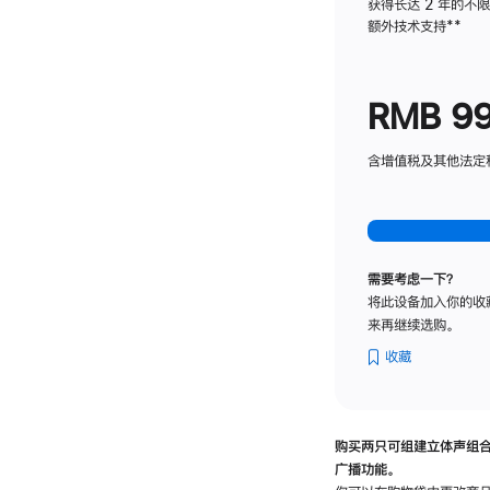
获得长达 2 年的不
额外技术支持
脚
**
注
RMB 9
含增值税及其他法定税费
需要考虑一下？
将此设备加入你的收
来再继续选购。
收藏
购买两只可组建立体声组
广播功能。