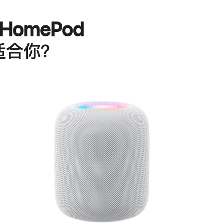
HomePod
适合你？
进
一
步
了
解
HomePod<