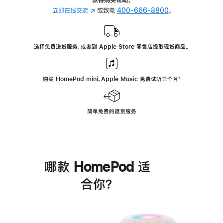
立即在线交流
(在
或致电
400-666-8800
。
新
窗
口
选择免费送货服务，或者到 Apple Store 零售店提取现货商品。
中
打
开)
购买 HomePod mini，Apple Music 免费试听三个月
脚
⁺
注
简单免费的退货服务
哪款 HomePod 适
合你？
进
一
步