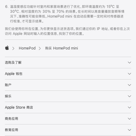
温湿度感应功能针对室内和家居场景进行了优化，即环境温度约为 15ºC 至
30ºC、相对湿度约为 30% 至 70% 的场景。在长时间以高音量播放音频等情
况下，准确性可能会降低。HomePod mini 在启动后需要一定时间对传感器进
行校准，才可显示结果。
我们会使用你所在位置，为你更快显示送货选项。我们通过你的 IP 地址，或者你在上次
访问 Apple 网站时输入的位置信息，找到了你的位置。
HomePod
购买 HomePod mini
Apple
选购及了解
Apple 钱包
账户
娱乐
Apple Store 商店
商务应用
教育应用