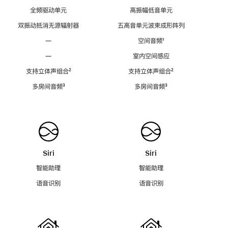
全频驱动单元
高振幅低音单元
双振动抵消无源辐射器
五高音单元波束成形阵列
—
空间音频
脚
¹
注
—
室内空间感应
支持立体声组合
脚
²
支持立体声组合
脚
²
注
注
多房间音频
脚
³
多房间音频
脚
³
注
注
Siri
Siri
智能助理
智能助理
语音识别
语音识别