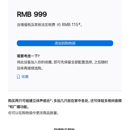
划
(适
RMB 999
用
于
含增值税及其他法定税费：约 RMB 115‡。
HomeP
mini)
添加到购物袋
需要考虑一下？
将此设备加入你的收藏，即可先保留全部配置选择，之后随时
回来再继续选购。
收藏
购买两只可组建立体声组合
脚
²；多加几只放在家中各处，还可体验多‍房‍间音频
脚
³和广播功能。
注
注
你可以在购物袋中更改商品数量。
获得购买帮助，