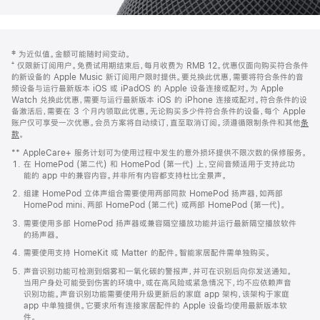
网
脚
‡ 为近似值。金额可能随时间变动。
注
页
⁺ 仅限新订阅用户。免费试用期结束后，每月收费为 RMB 12。优惠仅面向购买符合条件
页
的新设备的 Apple Music 新订阅用户限时提供。要兑换此优惠，需要将符合条件的音
频设备与运行最新版本 iOS 或 iPadOS 的 Apple 设备连接或配对。为 Apple
脚
Watch 兑换此优惠，需要与运行最新版本 iOS 的 iPhone 连接或配对。符合条件的设
备激活后，需要在 3 个月内领取此优惠。无论购买多少件符合条件的设备，每个 Apple
账户仅可享受一次优惠。会员方案将自动续订，直至取消订阅。须遵循限制条件和其他
条
款
。
(在
新
** AppleCare+ 服务计划可为使用过程中发生的意外损坏提供不限次数的保修服务。
窗
在 HomePod (第二代) 和 HomePod (第一代) 上，空间音频适用于支持此功
口
能的 app 中的兼容内容。并非所有内容都支持杜比全景声。
中
打
组建 HomePod 立体声组合需要使用两部同款 HomePod 扬声器，如两部
开)
HomePod mini、两部 HomePod (第二代) 或两部 HomePod (第一代)。
需要使用多部 HomePod 扬声器或兼容隔空播放功能并运行最新隔空播放软件
的扬声器。
需要使用支持 HomeKit 或 Matter 的配件。智能家居配件需单独购买。
声音识别功能可检测到烟雾和一氧化碳的警报声，并可在识别后向你发送通知。
当用户身处可能受到伤害的环境中，或在高风险或紧急情况下，均不应依赖声音
识别功能。声音识别功能需要使用升级更新后的家庭 app 架构，该架构于家庭
app 中单独提供。它要求所有连接家居配件的 Apple 设备均使用最新版本软
件。