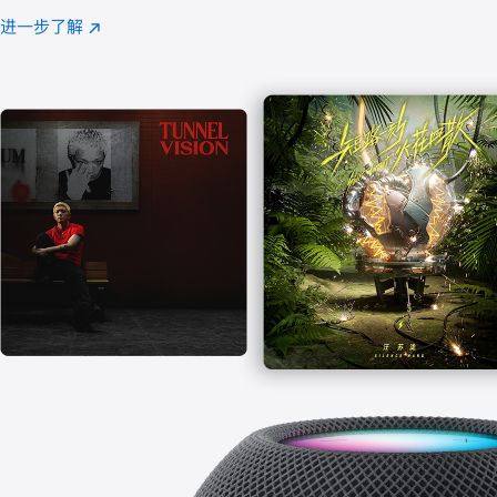
注
进一步了解
Apple
(在
Music
新
窗
口
中
打
开)