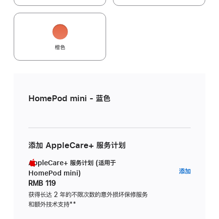
橙色
HomePod mini - 蓝色
添加 AppleCare+ 服务计划
AppleCare+ 服务计划 (适用于
AppleC
添加
HomePod mini)
服
RMB 119
务
获得长达 2 年的不限次数的意外损坏保修服务
和额外技术支持
脚
**
计
注