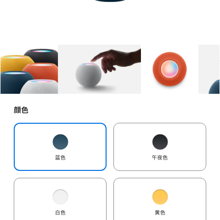
图库
图像
1
图库
图像
2
图库
图像
3
颜色
蓝色
午夜色
白色
黄色