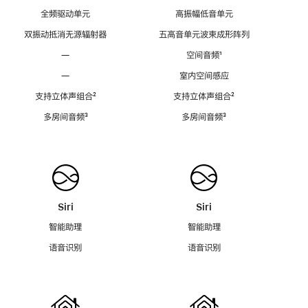
全频驱动单元
高振幅低音单元
双振动抵消无源辐射器
五高音单元波束成形阵列
—
空间音频
脚
¹
注
—
室内空间感应
支持立体声组合
脚
²
支持立体声组合
脚
²
注
注
多房间音频
脚
³
多房间音频
脚
³
注
注
Siri
Siri
智能助理
智能助理
语音识别
语音识别