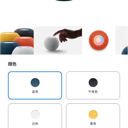
图库
图像
1
图库
图像
2
图库
图像
3
颜色
蓝色
午夜色
白色
黄色