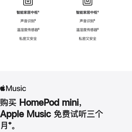
智能家居中枢
脚
⁴
智能家居中枢
脚
⁴
注
注
声音识别
脚
⁵
声音识别
脚
⁵
注
注
温湿度传感器
脚
⁶
温湿度传感器
脚
⁶
注
注
私密又安全
私密又安全
购买 HomePod mini，
Apple Music 免费试听三个
月
脚
⁺。