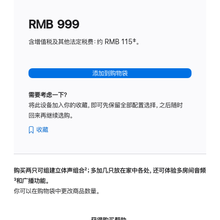
划
(适
RMB 999
用
于
含增值税及其他法定税费：约 RMB 115‡。
HomeP
mini)
添加到购物袋
需要考虑一下？
将此设备加入你的收藏，即可先保留全部配置选择，之后随时
回来再继续选购。
收藏
购买两只可组建立体声组合
脚
²；多加几只放在家中各处，还可体验多‍房‍间音频
脚
³和广播功能。
注
注
你可以在购物袋中更改商品数量。
获得购买帮助，