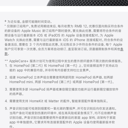
网
脚
‡ 为近似值。金额可能随时间变动。
注
页
⁺ 仅限新订阅用户。免费试用期结束后，每月收费为 RMB 12。优惠仅面向购买符合条件
页
的新设备的 Apple Music 新订阅用户限时提供。要兑换此优惠，需要将符合条件的音
频设备与运行最新版本 iOS 或 iPadOS 的 Apple 设备连接或配对。为 Apple
脚
Watch 兑换此优惠，需要与运行最新版本 iOS 的 iPhone 连接或配对。符合条件的设
备激活后，需要在 3 个月内领取此优惠。无论购买多少件符合条件的设备，每个 Apple
账户仅可享受一次优惠。会员方案将自动续订，直至取消订阅。须遵循限制条件和其他
条
款
。
(在
新
** AppleCare+ 服务计划可为使用过程中发生的意外损坏提供不限次数的保修服务。
窗
在 HomePod (第二代) 和 HomePod (第一代) 上，空间音频适用于支持此功
口
能的 app 中的兼容内容。并非所有内容都支持杜比全景声。
中
打
组建 HomePod 立体声组合需要使用两部同款 HomePod 扬声器，如两部
开)
HomePod mini、两部 HomePod (第二代) 或两部 HomePod (第一代)。
需要使用多部 HomePod 扬声器或兼容隔空播放功能并运行最新隔空播放软件
的扬声器。
需要使用支持 HomeKit 或 Matter 的配件。智能家居配件需单独购买。
声音识别功能可检测到烟雾和一氧化碳的警报声，并可在识别后向你发送通知。
当用户身处可能受到伤害的环境中，或在高风险或紧急情况下，均不应依赖声音
识别功能。声音识别功能需要使用升级更新后的家庭 app 架构，该架构于家庭
app 中单独提供。它要求所有连接家居配件的 Apple 设备均使用最新版本软
件。