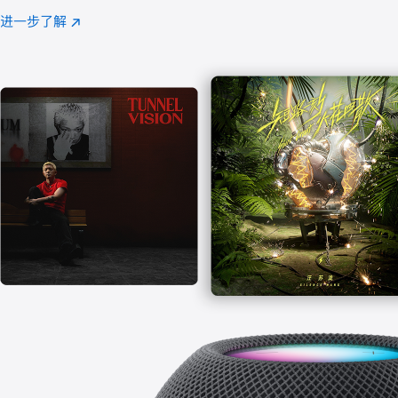
注
进一步了解
Apple
(在
Music
新
窗
口
中
打
开)