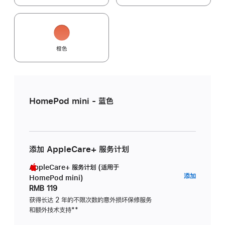
橙色
HomePod mini - 蓝色
添加 AppleCare+ 服务计划
AppleCare+ 服务计划 (适用于
AppleC
添加
HomePod mini)
服
RMB 119
务
获得长达 2 年的不限次数的意外损坏保修服务
和额外技术支持
脚
**
计
注