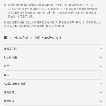
温湿度感应功能针对室内和家居场景进行了优化，即环境温度约为 15ºC 至
30ºC、相对湿度约为 30% 至 70% 的场景。在长时间以高音量播放音频等情
况下，准确性可能会降低。HomePod mini 在启动后需要一定时间对传感器进
行校准，才可显示结果。
我们会使用你所在位置，为你更快显示送货选项。我们通过你的 IP 地址，或者你在上次
访问 Apple 网站时输入的位置信息，找到了你的位置。
HomePod
购买 HomePod mini
Apple
选购及了解
Apple 钱包
账户
娱乐
Apple Store 商店
商务应用
教育应用