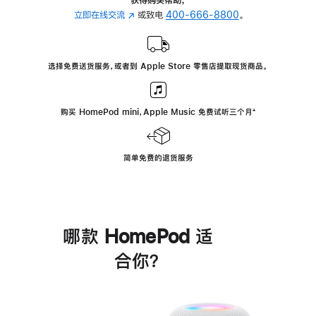
立即在线交流
(在
或致电
400-666-8800
。
新
窗
口
选择免费送货服务，或者到 Apple Store 零售店提取现货商品。
中
打
开)
购买 HomePod mini，Apple Music 免费试听三个月
脚
⁺
注
简单免费的退货服务
哪款 HomePod 适
合你？
进
一
步