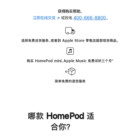
获得购买帮助，
立即在线交流
(在
或致电
400-666-8800
。
新
窗
口
选择免费送货服务，或者到 Apple Store 零售店提取现货商品。
中
打
开)
购买 HomePod mini，Apple Music 免费试听三个月
脚
⁺
注
简单免费的退货服务
哪款 HomePod 适
合你？
进