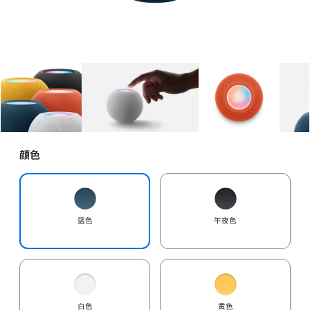
图库
图像
1
图库
图像
2
图库
图像
3
颜色
蓝色
午夜色
白色
黄色