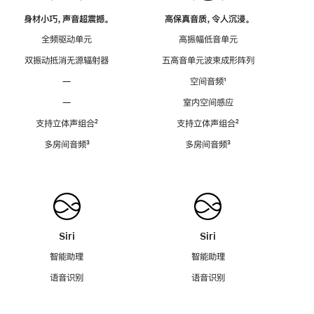
身材小巧，声音超震撼。
高保真音质，令人沉浸。
全频驱动单元
高振幅低音单元
双振动抵消无源辐射器
五高音单元波束成形阵列
—
空间音频
脚
¹
注
—
室内空间感应
支持立体声组合
脚
²
支持立体声组合
脚
²
注
注
多房间音频
脚
³
多房间音频
脚
³
注
注
Siri
Siri
智能助理
智能助理
语音识别
语音识别