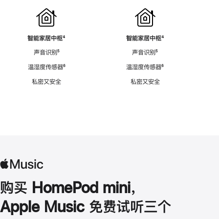
智能家居中枢
脚
⁴
智能家居中枢
脚
⁴
注
注
声音识别
脚
⁵
声音识别
脚
⁵
注
注
温湿度传感器
脚
⁶
温湿度传感器
脚
⁶
注
注
私密又安全
私密又安全
购买 HomePod mini，
Apple Music 免费试听三个