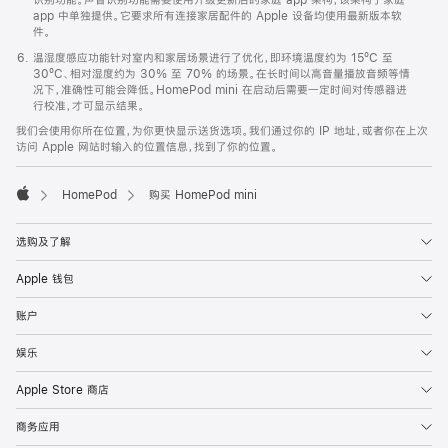
app 中单独提供。它要求所有连接家居配件的 Apple 设备均使用最新版本软
件。
温湿度感应功能针对室内和家居场景进行了优化，即环境温度约为 15ºC 至
30ºC、相对湿度约为 30% 至 70% 的场景。在长时间以高音量播放音频等情
况下，准确性可能会降低。HomePod mini 在启动后需要一定时间对传感器进
行校准，才可显示结果。
我们会使用你所在位置，为你更快显示送货选项。我们通过你的 IP 地址，或者你在上次
访问 Apple 网站时输入的位置信息，找到了你的位置。
HomePod
购买 HomePod mini
Apple
选购及了解
Apple 钱包
账户
娱乐
Apple Store 商店
商务应用