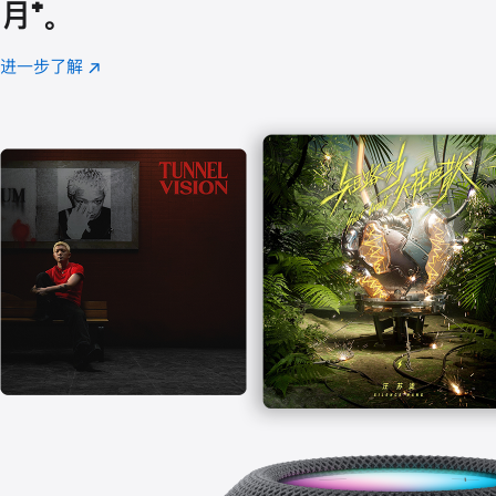
月
脚
⁺。
注
进一步了解
Apple
(在
Music
新
窗
口
中
打
开)