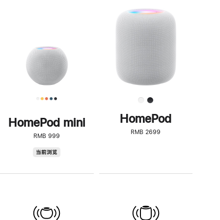
一
步
了
解
HomePod<
HomePod
HomePod mini
RMB 2699
RMB 999
HomePod
当前浏览
mini