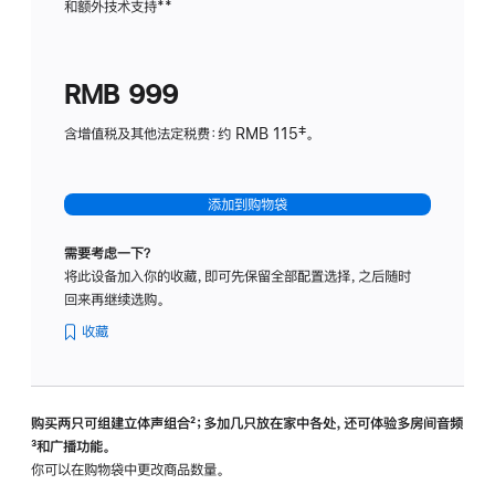
和额外技术支持
脚
**
计
注
划
(适
RMB 999
用
于
含增值税及其他法定税费：约 RMB 115‡。
HomeP
mini)
添加到购物袋
需要考虑一下？
将此设备加入你的收藏，即可先保留全部配置选择，之后随时
回来再继续选购。
收藏
购买两只可组建立体声组合
脚
²；多加几只放在家中各处，还可体验多‍房‍间音频
脚
³和广播功能。
注
注
你可以在购物袋中更改商品数量。