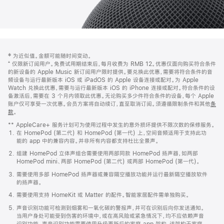
网
脚
‡ 为近似值。金额可能随时间变动。
注
页
⁺ 仅限新订阅用户。免费试用期结束后，每月收费为 RMB 12。优惠仅面向购买符合条件
页
的新设备的 Apple Music 新订阅用户限时提供。要兑换此优惠，需要将符合条件的音
频设备与运行最新版本 iOS 或 iPadOS 的 Apple 设备连接或配对。为 Apple
脚
Watch 兑换此优惠，需要与运行最新版本 iOS 的 iPhone 连接或配对。符合条件的设
备激活后，需要在 3 个月内领取此优惠。无论购买多少件符合条件的设备，每个 Apple
账户仅可享受一次优惠。会员方案将自动续订，直至取消订阅。须遵循限制条件和其他
条
款
。
(在
新
** AppleCare+ 服务计划可为使用过程中发生的意外损坏提供不限次数的保修服务。
窗
在 HomePod (第二代) 和 HomePod (第一代) 上，空间音频适用于支持此功
口
能的 app 中的兼容内容。并非所有内容都支持杜比全景声。
中
打
组建 HomePod 立体声组合需要使用两部同款 HomePod 扬声器，如两部
开)
HomePod mini、两部 HomePod (第二代) 或两部 HomePod (第一代)。
需要使用多部 HomePod 扬声器或兼容隔空播放功能并运行最新隔空播放软件
的扬声器。
需要使用支持 HomeKit 或 Matter 的配件。智能家居配件需单独购买。
声音识别功能可检测到烟雾和一氧化碳的警报声，并可在识别后向你发送通知。
当用户身处可能受到伤害的环境中，或在高风险或紧急情况下，均不应依赖声音
识别功能。声音识别功能需要使用升级更新后的家庭 app 架构，该架构于家庭