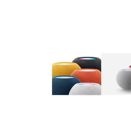
图库
图像
1