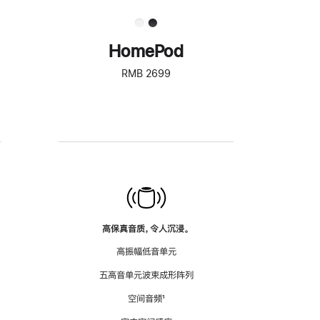
HomePod
RMB 2699
高保真音质，令人沉浸。
高振幅低音单元
五高音单元波束成形阵列
空间音频
脚
¹
注