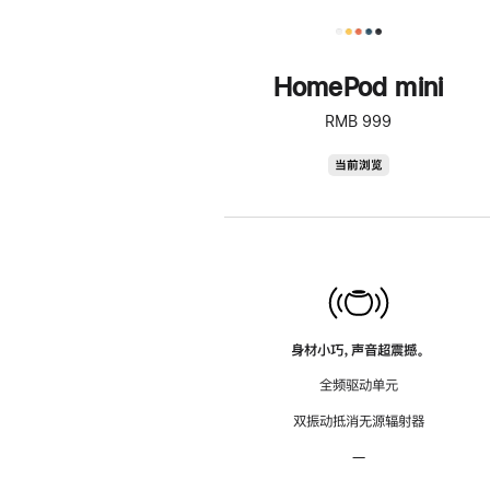
HomePod mini
RMB 999
HomePod
当前浏览
mini
身材小巧，声音超震撼。
全频驱动单元
双振动抵消无源辐射器
—