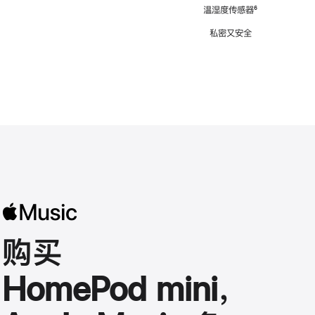
注
温湿度传感器
脚
⁶
注
私密又安全
购买
HomePod mini，