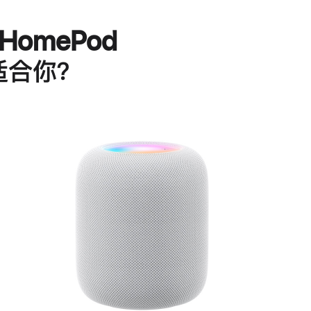
HomePod
适合你？
进
一
步
了
解
HomePod<