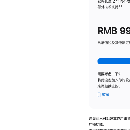
获得长达 2 年的不
额外技术支持
脚
**
注
RMB 9
含增值税及其他法定税费
需要考虑一下？
将此设备加入你的收
来再继续选购。
收藏
购买两只可组建立体声组
广播功能。