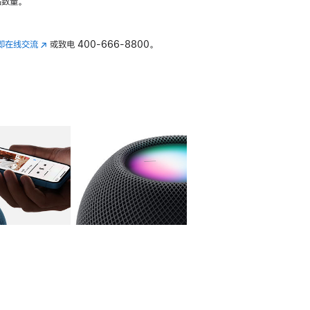
数量。
即在线交流
(在
或致电
400-666-8800。
新
窗
口
中
打
开)
库
图像
4
图库
图像
5