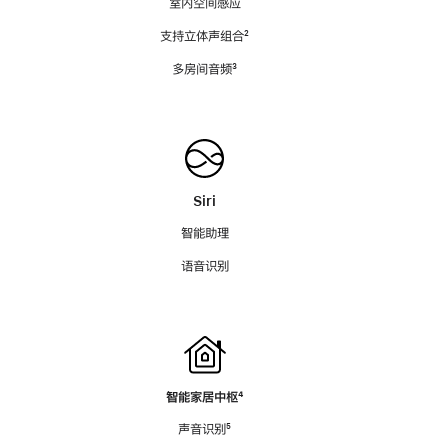
室内空间感应
支持立体声组合
脚
²
注
多房间音频
脚
³
注
Siri
智能助理
语音识别
智能家居中枢
脚
⁴
注
声音识别
脚
⁵