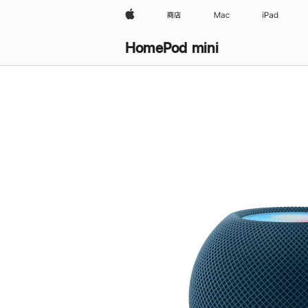
Apple
商店
Mac
iPad
HomePod mini
购
买
HomePod mini