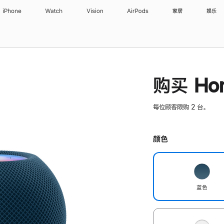
iPhone
Watch
Vision
AirPods
家居
娱乐
购买 Hom
每位顾客限购 2 台。
颜色
蓝色