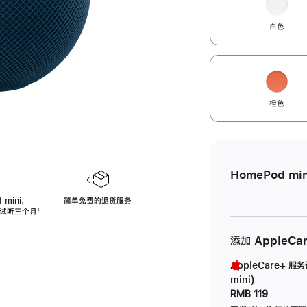
白色
橙色
HomePod min
 mini，
简单免费的退货服务
免费试听三个月
脚
⁺
注
添加 AppleCa
AppleCare+ 服
mini)
RMB 119