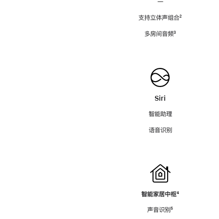
—
支持立体声组合
脚
²
注
多房间音频
脚
³
注
Siri
智能助理
语音识别
智能家居中枢
脚
⁴
注
声音识别
脚
⁵