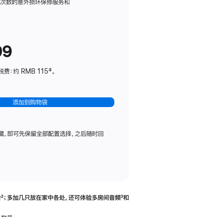
务
限次数的意外损坏保修服务和
计
划
(适
99
用
于
：约 RMB 115‡。
HomePod
mini)
添加到购物袋
藏，即可先保留全部配置选择，之后随时回
合
脚
²；多加几只放在家中各处，还可体验多‍房‍间音频
脚
³和
注
注