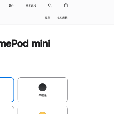
配件
技术支持
概览
技术规格
ePod mini
午夜色