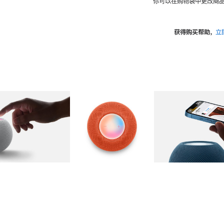
你可以在购物袋中更改商品
获得购买帮助，
立
图库
图像
2
图库
图像
3
图