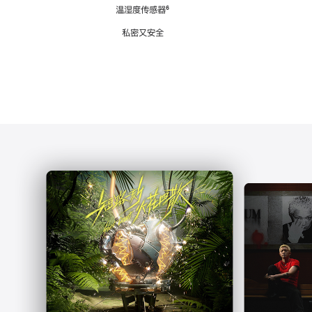
注
温湿度传感器
脚
⁶
注
私密又安全