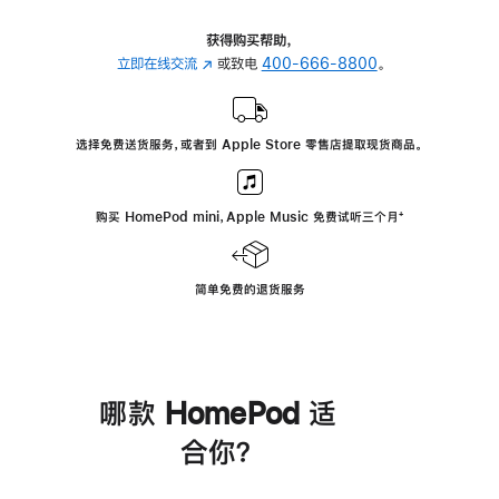
获得购买帮助，
立即在线交流
(在
或致电
400-666-8800
。
新
窗
口
选择免费送货服务，或者到 Apple Store 零售店提取现货商品。
中
打
开)
购买 HomePod mini，Apple Music 免费试听三个月
脚
⁺
注
简单免费的退货服务
哪款 HomePod 适
合你？
进