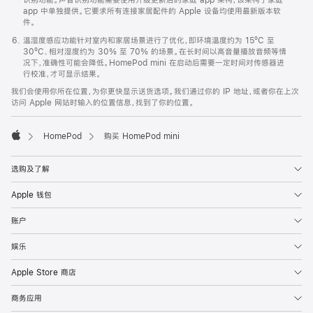
app 中单独提供。它要求所有连接家居配件的 Apple 设备均使用最新版本软
件。
温湿度感应功能针对室内和家居场景进行了优化，即环境温度约为 15ºC 至
30ºC、相对湿度约为 30% 至 70% 的场景。在长时间以高音量播放音频等情
况下，准确性可能会降低。HomePod mini 在启动后需要一定时间对传感器进
行校准，才可显示结果。
我们会使用你所在位置，为你更快显示送货选项。我们通过你的 IP 地址，或者你在上次
访问 Apple 网站时输入的位置信息，找到了你的位置。
HomePod
购买 HomePod mini
Apple
选购及了解
Apple 钱包
账户
娱乐
Apple Store 商店
商务应用