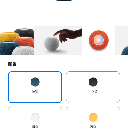
图库
图像
1
图库
图像
2
图库
图像
3
颜色
蓝色
午夜色
白色
黄色