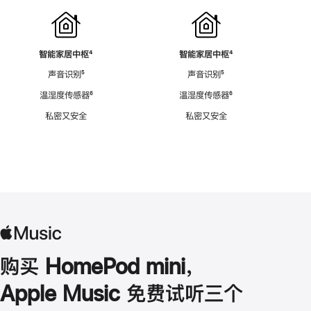
智能家居中枢
脚
⁴
智能家居中枢
脚
⁴
注
注
声音识别
脚
⁵
声音识别
脚
⁵
注
注
温湿度传感器
脚
⁶
温湿度传感器
脚
⁶
注
注
私密又安全
私密又安全
购买 HomePod mini，
Apple Music 免费试听三个