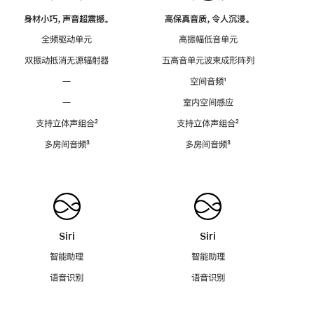
身材小巧，声音超震撼。
高保真音质，令人沉浸。
全频驱动单元
高振幅低音单元
双振动抵消无源辐射器
五高音单元波束成形阵列
—
空间音频
脚
¹
注
—
室内空间感应
支持立体声组合
脚
²
支持立体声组合
脚
²
注
注
多房间音频
脚
³
多房间音频
脚
³
注
注
Siri
Siri
智能助理
智能助理
语音识别
语音识别