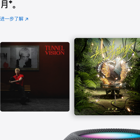
月
脚
⁺。
注
进一步了解
Apple
(在
Music
新
窗
口
中
打
开)