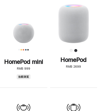
一
步
了
解
HomePod<
HomePod
HomePod mini
RMB 2699
RMB 999
HomePod
当前浏览
mini