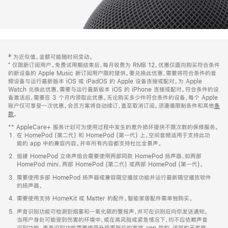
网
脚
‡ 为近似值。金额可能随时间变动。
注
页
⁺ 仅限新订阅用户。免费试用期结束后，每月收费为 RMB 12。优惠仅面向购买符合条件
页
的新设备的 Apple Music 新订阅用户限时提供。要兑换此优惠，需要将符合条件的音
频设备与运行最新版本 iOS 或 iPadOS 的 Apple 设备连接或配对。为 Apple
脚
Watch 兑换此优惠，需要与运行最新版本 iOS 的 iPhone 连接或配对。符合条件的设
备激活后，需要在 3 个月内领取此优惠。无论购买多少件符合条件的设备，每个 Apple
账户仅可享受一次优惠。会员方案将自动续订，直至取消订阅。须遵循限制条件和其他
条
款
。
(在
新
** AppleCare+ 服务计划可为使用过程中发生的意外损坏提供不限次数的保修服务。
窗
在 HomePod (第二代) 和 HomePod (第一代) 上，空间音频适用于支持此功
口
能的 app 中的兼容内容。并非所有内容都支持杜比全景声。
中
打
组建 HomePod 立体声组合需要使用两部同款 HomePod 扬声器，如两部
开)
HomePod mini、两部 HomePod (第二代) 或两部 HomePod (第一代)。
需要使用多部 HomePod 扬声器或兼容隔空播放功能并运行最新隔空播放软件
的扬声器。
需要使用支持 HomeKit 或 Matter 的配件。智能家居配件需单独购买。
声音识别功能可检测到烟雾和一氧化碳的警报声，并可在识别后向你发送通知。
当用户身处可能受到伤害的环境中，或在高风险或紧急情况下，均不应依赖声音
识别功能。声音识别功能需要使用升级更新后的家庭 app 架构，该架构于家庭