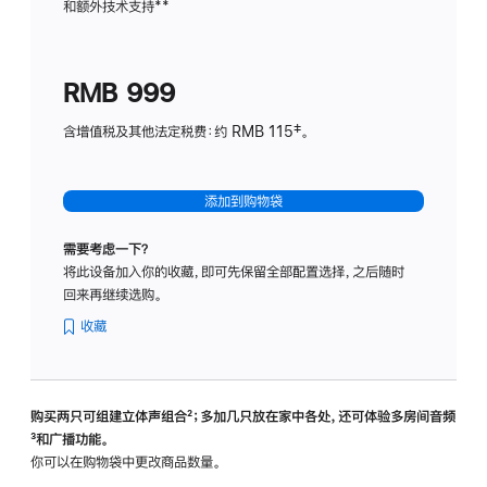
和额外技术支持
脚
**
计
注
划
(适
RMB 999
用
于
含增值税及其他法定税费：约 RMB 115‡。
HomeP
mini)
添加到购物袋
需要考虑一下？
将此设备加入你的收藏，即可先保留全部配置选择，之后随时
回来再继续选购。
收藏
购买两只可组建立体声组合
脚
²；多加几只放在家中各处，还可体验多‍房‍间音频
脚
³和广播功能。
注
注
你可以在购物袋中更改商品数量。